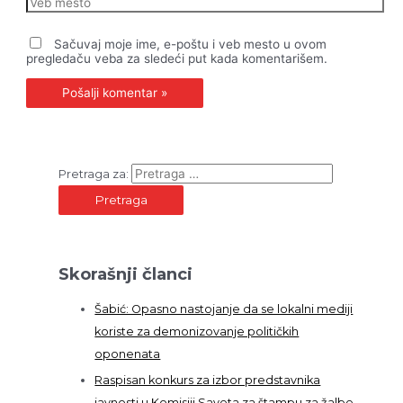
Sačuvaj moje ime, e-poštu i veb mesto u ovom
pregledaču veba za sledeći put kada komentarišem.
Pretraga za:
Skorašnji članci
Šabić: Opasno nastojanje da se lokalni mediji
koriste za demonizovanje političkih
oponenata
Raspisan konkurs za izbor predstavnika
javnosti u Komisiji Saveta za štampu za žalbe