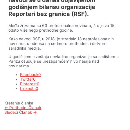
godišnjem bilansu organizacije
Reporteri bez granica (RSF).
Među žrtvama su 63 profesionalna novinara, što je za 15
odsto više nego prethodne godine.
Kako navodi RSF, u 2018. je stradalo 13 neprofesionalnih
novinara, u odnosu na sedmoro prethodne, i četvoro
saradnika medija.
U godišnjem izveštaju nevladine organizacije sa sedištem u
Parizu osuđuje se „nezapamćen“ nivo nasilja nad
novinarima.
Facebook
0
Twitter
0
Pinterest
0
LinkedIn
0
Kretanje članka
←
Prethodni Članak
Sledeći Članak
→