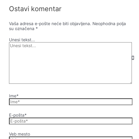
Ostavi komentar
Vaša adresa e-pošte neće biti objavljena.
Neophodna polja
su označena
*
Unesi tekst...
Ime*
E-pošta*
Veb mesto