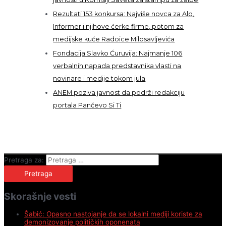
Rezultati 153 konkursa: Najviše novca za Alo,
Informer i njihove ćerke firme, potom za
medijske kuće Radoice Milosavljevića
Fondacija Slavko Ćuruvija: Najmanje 106
verbalnih napada predstavnika vlasti na
novinare i medije tokom jula
ANEM poziva javnost da podrži redakciju
portala Pančevo Si Ti
Pretraga za:
Skorašnje vesti
Šabić: Opasno nastojanje da se lokalni mediji koriste za
demonizovanje političkih oponenata