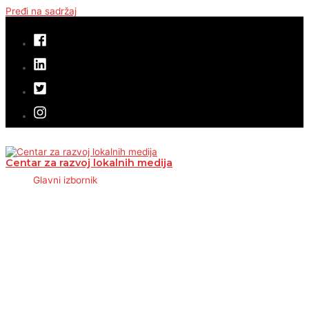
Pređi na sadržaj
Centar za razvoj lokalnih medija
Glavni izbornik