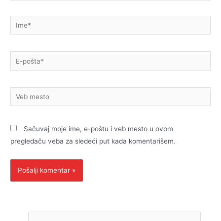
Ime*
E-
pošta*
Veb
mesto
Sačuvaj moje ime, e-poštu i veb mesto u ovom
pregledaču veba za sledeći put kada komentarišem.
P