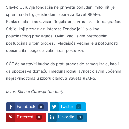
Slavko Ćuruvija fondacija ne prihvata ponuđeni mito, niti je
spremna da trguje ishodom izbora za Savet REM-a.
Funkcionalan i nezavisan Regulator je vrhunski interes građana
Srbije, koji prevazilazi interese Fondacije ili bilo kog
pojedinačnog predlagača. Ovim, kao i svim prethodnim
postupcima u tom procesu, vladajuća većina je u potpunosti
obesmislila i pogazila zakonitost postupka.
SĆF će nastaviti budno da prati proces do samog kraja, kao i
da upozorava domaću i međunarodnu javnost o svim uočenim
nepravilnostima u izboru članova Saveta REM-a.
Izvor: Slavko Ćuruvija fondacija
Facebook
Twitter
0
0
Pinterest
LinkedIn
0
0