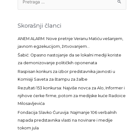
r
e
t
Skorašnji članci
r
a
ANEM ALARM: Nove pretnje Veranu Matiću vešanjem,
g
javnom egzekucijom, žrtvovanjem…
a
Šabić: Opasno nastojanje da se lokalni mediji koriste
z
za demonizovanje političkih oponenata
a
Raspisan konkurs za izbor predstavnika javnosti u
:
Komisiji Saveta za štampu za žalbe
Rezultati 153 konkursa: Najviše novca za Alo, Informer i
njihove ćerke firme, potom za medijske kuće Radoice
Milosavljevića
Fondacija Slavko Ćuruvija: Najmanje 106 verbalnih
napada predstavnika vlasti na novinare i medije
tokom jula