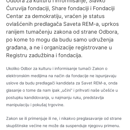
Odbora za kulturu i informisanje, Slavko
Ćuruvija fondaciji, Share fondaciji i Fondaciji
Centar za demokratiju, vraćen je status
ovlašćenih predlagača Saveta REM-a, uprkos
ranijem tumačenju zakona od strane Odbora,
po kome to mogu da budu samo udruženja
građana, a ne i organizacije registrovane u
Registru zadužbina i fondacija.
Ukoliko Odbor za kulturu i informisanje tumači Zakon o
elektronskim medijima na način da fondacije ne ispunjavaju
uslove da budu predlagači kandidata za Savet REM-a, onda
glasanje o tome da nam ipak „učini” i prihvati naše učešće u
postupku kandidovanja, u najmanju ruku, predstavlja
manipulaciju i pokušaj trgovine.
Zakon se ili primenjuje ili ne, i nikakvo preglasavanje od strane
skupštinske većine ne može da suspenduje njegovu primenu.