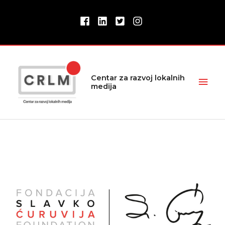
Pređi
na
sadržaj
Glav
Centar za razvoj lokalnih
medija
izbor