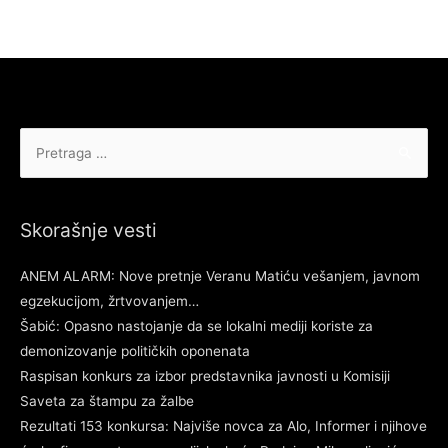
Pretraga
za:
Skorašnje vesti
ANEM ALARM: Nove pretnje Veranu Matiću vešanjem, javnom
egzekucijom, žrtvovanjem…
Šabić: Opasno nastojanje da se lokalni mediji koriste za
demonizovanje političkih oponenata
Raspisan konkurs za izbor predstavnika javnosti u Komisiji
Saveta za štampu za žalbe
Rezultati 153 konkursa: Najviše novca za Alo, Informer i njihove