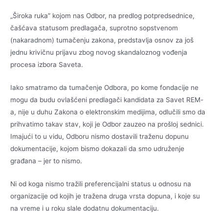
„Široka ruka” kojom nas Odbor, na predlog potpredsednice,
čašćava statusom predlagača, suprotno sopstvenom
(nakaradnom) tumačenju zakona, predstavlja osnov za još
jednu krivičnu prijavu zbog novog skandaloznog vođenja
procesa izbora Saveta.
Iako smatramo da tumačenje Odbora, po kome fondacije ne
mogu da budu ovlašćeni predlagači kandidata za Savet REM-
a, nije u duhu Zakona o elektronskim medijima, odlučili smo da
prihvatimo takav stav, koji je Odbor zauzeo na prošloj sednici.
Imajući to u vidu, Odboru nismo dostavili traženu dopunu
dokumentacije, kojom bismo dokazali da smo udruženje
građana – jer to nismo.
Ni od koga nismo tražili preferencijalni status u odnosu na
organizacije od kojih je tražena druga vrsta dopuna, i koje su
na vreme i u roku slale dodatnu dokumentaciju.