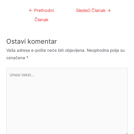
Kretanje
←
Prethodni
Sledeći Članak
→
članka
Članak
Ostavi komentar
Vaša adresa e-pošte neće biti objavljena.
Neophodna polja su
označena
*
Unesi
tekst...