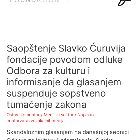
Saopštenje Slavko Ćuruvija
fondacije povodom odluke
Odbora za kulturu i
informisanje da glasanjem
suspenduje sopstveno
tumačenje zakona
Ostavi komentar
/
Medijski sektor
/ Napisao
centarzarazvojlokalnihmedija
Skandaloznim glasanjem na današnjoj sednici