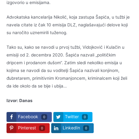
izgovorio u emisijama.
Advokatska kancelarija Nikolić, koja zastupa Šapića, u tužbi je
navela citate iz čak 10 emisija DLZ, naglašavajući delove koji
su naročito uznemirili tuženog.
Tako su, kako se navodi u prvoj tužbi, Vidojković i Kulačin u
emisiji od 2. decembra 2020. Šapića nazvali „političkim
dripcem i prodanom dušom“. Zatim sledi nekoliko emisija u
kojima se navodi da su voditelji Šapića nazivali konjinom,
đubretarem, primitivnim Kromanjoncem, kriminalcem koji želi
da ide okolo da se bije i ubija…
Izvor: Danas
Facebook
Twitter
0
0
Pinterest
LinkedIn
0
0