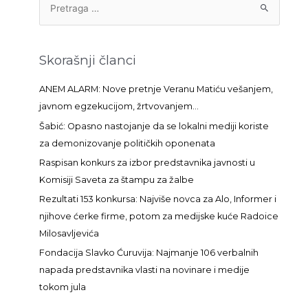
r
e
t
Skorašnji članci
r
a
ANEM ALARM: Nove pretnje Veranu Matiću vešanjem,
g
javnom egzekucijom, žrtvovanjem…
a
Šabić: Opasno nastojanje da se lokalni mediji koriste
z
za demonizovanje političkih oponenata
a
Raspisan konkurs za izbor predstavnika javnosti u
:
Komisiji Saveta za štampu za žalbe
Rezultati 153 konkursa: Najviše novca za Alo, Informer i
njihove ćerke firme, potom za medijske kuće Radoice
Milosavljevića
Fondacija Slavko Ćuruvija: Najmanje 106 verbalnih
napada predstavnika vlasti na novinare i medije
tokom jula