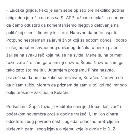
– Ljudska gnjida, kako je sam sebe opisao pre nekoliko godina,
očigledno je rešio da nas sa SLAPP tužbama uplaši sa nadom
da ćemo odustati da komentarišemo njegovo delovanje na
političkoj sceni i finansijski iscrpi. Naravno da neće uspeti.
Potpuno nespreman za javni život koji sa sobom donosi i dobro
i loše, poput neshvaćenog upišanog dečaka u pesku plače i
žali se na svaku reč koja mu se ne sviđa. Mene je, na primer,
tužio zato što sam ga u emisiji nazvao Šupić. Nazvao sam ga
tako zato što me je u Jutarnjem programu Pinka nazvao,
praveći se da ne zna kako se prezivam, Kuračin. Naravno da
ga nisam tužio. Moram da priznam da sam u toj igri reči mnogo
bolje prošao – zaključuje Kulačin.
Podsetimo, Šapić tužio je voditelje emisije „Dobar, loš, zao“ i
početkom novembra prošle godine tražeći 1,1 milion dinara
odšetete zbog povrede časti i ugleda, odnosno pretrpljenih
duševnih patnji zbog izjava o njemu koje je dvojac iz DLZ