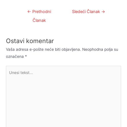
Kretanje
←
Prethodni
Sledeći Članak
→
članka
Članak
Ostavi komentar
Vaša adresa e-pošte neće biti objavljena.
Neophodna polja su
označena
*
Unesi
tekst...