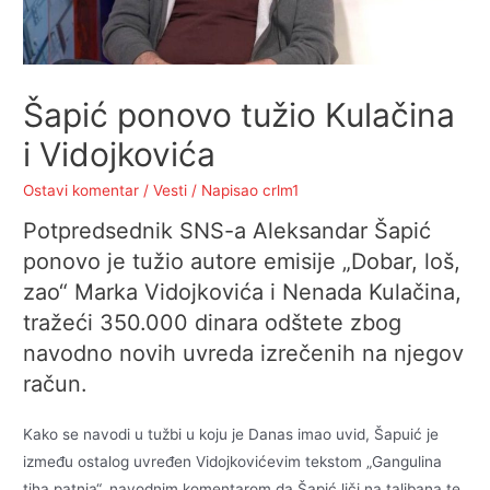
Šapić ponovo tužio Kulačina
i Vidojkovića
Ostavi komentar
/
Vesti
/ Napisao
crlm1
Potpredsednik SNS-a Aleksandar Šapić
ponovo je tužio autore emisije „Dobar, loš,
zao“ Marka Vidojkovića i Nenada Kulačina,
tražeći 350.000 dinara odštete zbog
navodno novih uvreda izrečenih na njegov
račun.
Kako se navodi u tužbi u koju je Danas imao uvid, Šapuić je
između ostalog uvređen Vidojkovićevim tekstom „Gangulina
tiha patnja“, navodnim komentarom da Šapić liči na talibana te