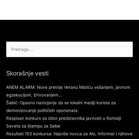
Pretraga
za:
Skorašnje vesti
ANEM ALARM: Nove pretnje Veranu Matiću vešanjem, javnom
egzekucijom, žrtvovanjem…
Šabić: Opasno nastojanje da se lokalni mediji koriste za
demonizovanje političkih oponenata
Raspisan konkurs za izbor predstavnika javnosti u Komisiji
Saveta za štampu za žalbe
Rezultati 153 konkursa: Najviše novca za Alo, Informer i njihove