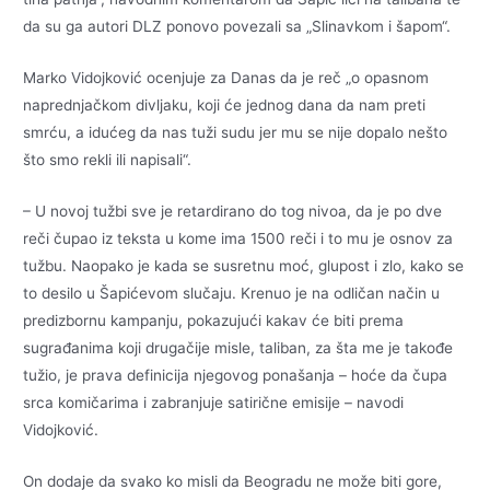
da su ga autori DLZ ponovo povezali sa „Slinavkom i šapom“.
Marko Vidojković ocenjuje za Danas da je reč „o opasnom
naprednjačkom divljaku, koji će jednog dana da nam preti
smrću, a idućeg da nas tuži sudu jer mu se nije dopalo nešto
što smo rekli ili napisali“.
– U novoj tužbi sve je retardirano do tog nivoa, da je po dve
reči čupao iz teksta u kome ima 1500 reči i to mu je osnov za
tužbu. Naopako je kada se susretnu moć, glupost i zlo, kako se
to desilo u Šapićevom slučaju. Krenuo je na odličan način u
predizbornu kampanju, pokazujući kakav će biti prema
sugrađanima koji drugačije misle, taliban, za šta me je takođe
tužio, je prava definicija njegovog ponašanja – hoće da čupa
srca komičarima i zabranjuje satirične emisije – navodi
Vidojković.
On dodaje da svako ko misli da Beogradu ne može biti gore,