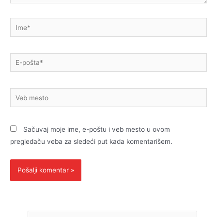
Ime*
E-
pošta*
Veb
mesto
Sačuvaj moje ime, e-poštu i veb mesto u ovom
pregledaču veba za sledeći put kada komentarišem.
P