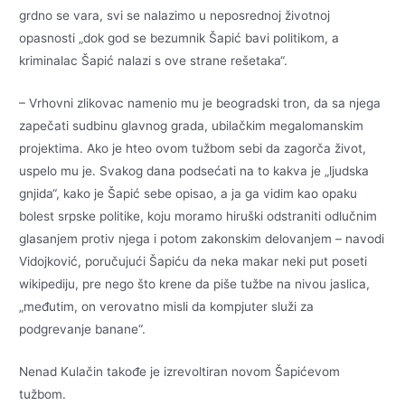
grdno se vara, svi se nalazimo u neposrednoj životnoj
opasnosti „dok god se bezumnik Šapić bavi politikom, a
kriminalac Šapić nalazi s ove strane rešetaka“.
– Vrhovni zlikovac namenio mu je beogradski tron, da sa njega
zapečati sudbinu glavnog grada, ubilačkim megalomanskim
projektima. Ako je hteo ovom tužbom sebi da zagorča život,
uspelo mu je. Svakog dana podsećati na to kakva je „ljudska
gnjida“, kako je Šapić sebe opisao, a ja ga vidim kao opaku
bolest srpske politike, koju moramo hiruški odstraniti odlučnim
glasanjem protiv njega i potom zakonskim delovanjem – navodi
Vidojković, poručujući Šapiću da neka makar neki put poseti
wikipediju, pre nego što krene da piše tužbe na nivou jaslica,
„međutim, on verovatno misli da kompjuter služi za
podgrevanje banane“.
Nenad Kulačin takođe je izrevoltiran novom Šapićevom
tužbom.