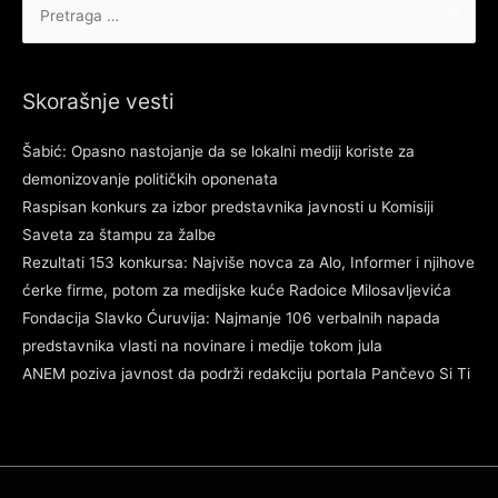
za:
Skorašnje vesti
Šabić: Opasno nastojanje da se lokalni mediji koriste za
demonizovanje političkih oponenata
Raspisan konkurs za izbor predstavnika javnosti u Komisiji
Saveta za štampu za žalbe
Rezultati 153 konkursa: Najviše novca za Alo, Informer i njihove
ćerke firme, potom za medijske kuće Radoice Milosavljevića
Fondacija Slavko Ćuruvija: Najmanje 106 verbalnih napada
predstavnika vlasti na novinare i medije tokom jula
ANEM poziva javnost da podrži redakciju portala Pančevo Si Ti