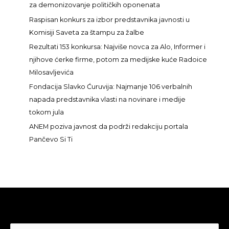
g
za demonizovanje političkih oponenata
a
Raspisan konkurs za izbor predstavnika javnosti u
z
Komisiji Saveta za štampu za žalbe
a
Rezultati 153 konkursa: Najviše novca za Alo, Informer i
:
njihove ćerke firme, potom za medijske kuće Radoice
Milosavljevića
Fondacija Slavko Ćuruvija: Najmanje 106 verbalnih
napada predstavnika vlasti na novinare i medije
tokom jula
ANEM poziva javnost da podrži redakciju portala
Pančevo Si Ti
Pretraga