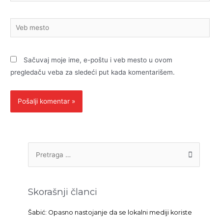
pošta*
Veb
mesto
Sačuvaj moje ime, e-poštu i veb mesto u ovom
pregledaču veba za sledeći put kada komentarišem.
P
r
e
t
Skorašnji članci
r
a
Šabić: Opasno nastojanje da se lokalni mediji koriste