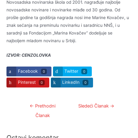
Novosadska novinarska škola od 2001. nagrađuje najbolje
novosadske novinare i novinarke mlađe od 30 godina. Od
prošle godine ta godišnja nagrada nosi ime Marine Kovačev, u
znak sećanja na preminulu novinarku i saradnicu NNŠ, i u
saradnji sa Fondacijom „Marina Kovačev“ dodeljuje se
najboljem mladom novinaru u Srbiji.
IZVOR: CENZOLOVKA
Facebook
Twitter
0
0
Pinterest
LinkedIn
0
0
Kretanje
←
Prethodni
Sledeći Članak
→
članka
Članak
Ostavi komentar