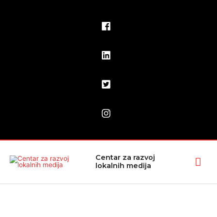
Pređi
na
sadržaj
Glav
Centar za razvoj
lokalnih medija
izbo