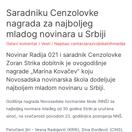
Saradniku Cenzolovke
nagrada za najboljeg
mladog novinara u Srbiji
Ostavi komentar
/
Vesti
/ Napisao
centarzarazvojlokalnihmedija
Novinar Radija 021 i saradnik Cenzolovke
Zoran Strika dobitnik je ovogodišnje
nagrade „Marina Kovačev“ koju
Novosadska novinarska škola dodeljuje
najboljem mladom novinaru u Srbiji.
Godišnja nagrada Novosadske novinarske škole (NNŠ) za
najboljeg novinara mlađeg od 30 godina Striki je uručena
sinoć, na svečanosti povodom 23. godišnjice postojanja NNŠ.
Petočlani žiri – Vesna Radojević (KRIK), Dina Đorđević (CINS),