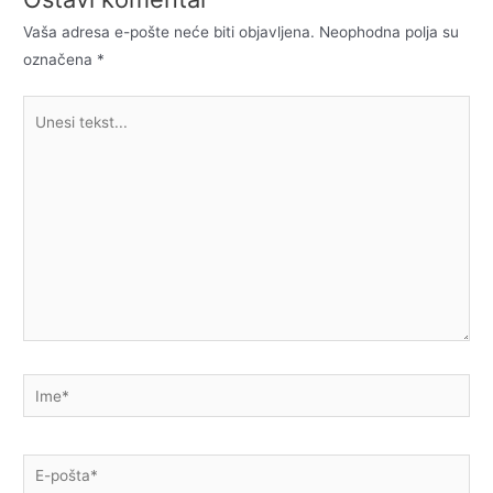
Vaša adresa e-pošte neće biti objavljena.
Neophodna polja su
označena
*
Unesi
tekst...
Ime*
E-