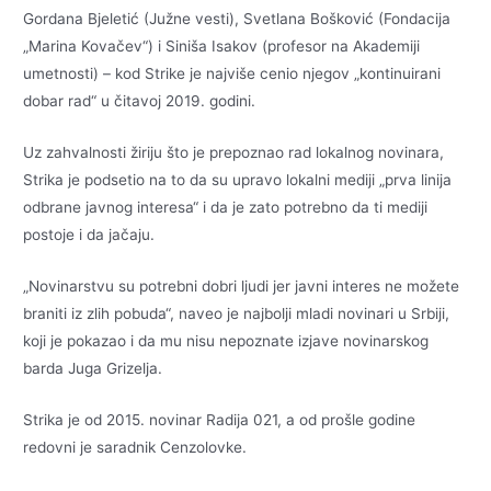
Gordana Bjeletić (Južne vesti), Svetlana Bošković (Fondacija
„Marina Kovačev“) i Siniša Isakov (profesor na Akademiji
umetnosti) – kod Strike je najviše cenio njegov „kontinuirani
dobar rad“ u čitavoj 2019. godini.
Uz zahvalnosti žiriju što je prepoznao rad lokalnog novinara,
Strika je podsetio na to da su upravo lokalni mediji „prva linija
odbrane javnog interesa“ i da je zato potrebno da ti mediji
postoje i da jačaju.
„Novinarstvu su potrebni dobri ljudi jer javni interes ne možete
braniti iz zlih pobuda“, naveo je najbolji mladi novinari u Srbiji,
koji je pokazao i da mu nisu nepoznate izjave novinarskog
barda Juga Grizelja.
Strika je od 2015. novinar Radija 021, a od prošle godine
redovni je saradnik Cenzolovke.