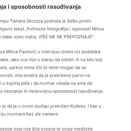
ja i sposobnosti rasuđivanja
ampu Tamara Skrozza podnela je žalbu protiv
bjavio tekst „Potresne fotografije i ispovest! Milica
ene bake uzeo maha, VIŠE ME NE PREPOZNAJE“.
ca Milica Pavlović u intervjuu iznela niz podataka
ke, iako ova nije u stanju da odobri ili na bilo koji
vela, uprkos tome što bi tekst mogao da se
avnosti, ona smatra da je prekršeno parvo na
udi o kojima piše i da novinar nikada ne sme da
ovo neznanje ili nedovoljnu sposobnost rasuđivanja.
o je da je u ovom slučaju prekršen Kodeks, i kao u
anju novinara bez zle namere.
 osobe koja nije bila svesna te svoje medijske