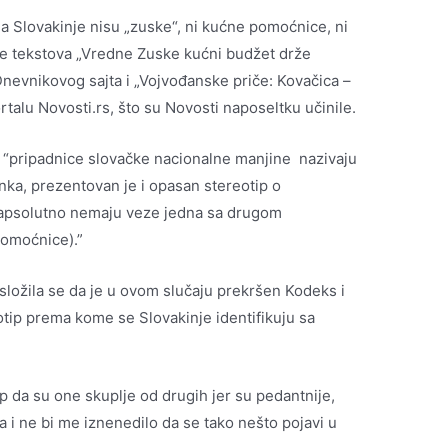
 Slovakinje nisu „zuske“, ni kućne pomoćnice, ni
janje tekstova „Vredne Zuske kućni budžet drže
nevnikovog sajta i „Vojvođanske priče: Kovačica –
rtalu Novosti.rs, što su Novosti naposeltku učinile.
a “pripadnice slovačke nacionalne manjine nazivaju
anka, prezentovan je i opasan stereotip o
 apsolutno nemaju veze jedna sa drugom
pomoćnice).”
ožila se da je u ovom slučaju prekršen Kodeks i
eotip prema kome se Slovakinje identifikuju sa
p da su one skuplje od drugih jer su pedantnije,
a i ne bi me iznenedilo da se tako nešto pojavi u