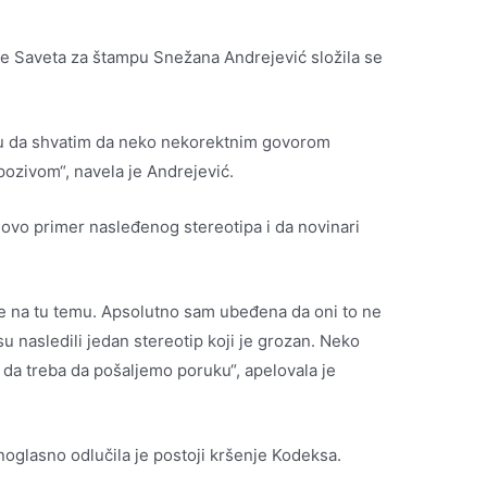
lbe Saveta za štampu Snežana Andrejević složila se
ogu da shvatim da neko nekorektnim govorom
pozivom“, navela je Andrejević.
 ovo primer nasleđenog stereotipa i da novinari
šale na tu temu. Apsolutno sam ubeđena da oni to ne
u nasledili jedan stereotip koji je grozan. Neko
 da treba da pošaljemo poruku“, apelovala je
noglasno odlučila je postoji kršenje Kodeksa.