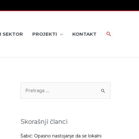
I SEKTOR
PROJEKTI
KONTAKT
P
r
e
t
Skorašnji članci
r
a
Šabić: Opasno nastojanje da se lokalni
g