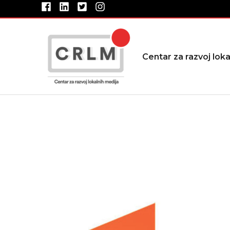
Pređi
na
sadržaj
Centar za razvoj loka