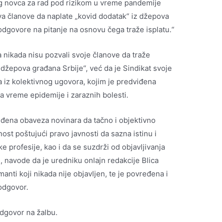
g novca za rad pod rizikom u vreme pandemije
va članove da naplate „kovid dodatak“ iz džepova
odgovore na pitanje na osnovu čega traže isplatu.“
 nikada nisu pozvali svoje članove da traže
 „džepova građana Srbije“, već da je Sindikat svoje
a iz kolektivnog ugovora, kojim je predviđena
a vreme epidemije i zaraznih bolesti.
eđena obaveza novinara da tačno i objektivno
ost poštujući pravo javnosti da sazna istinu i
 profesije, kao i da se suzdrži od objavljivanja
, navode da je uredniku onlajn redakcije Blica
nti koji nikada nije objavljen, te je povređena i
odgovor.
odgovor na žalbu.