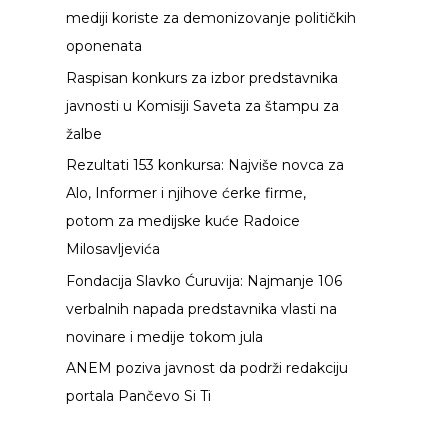
mediji koriste za demonizovanje političkih
a
oponenata
z
Raspisan konkurs za izbor predstavnika
a
javnosti u Komisiji Saveta za štampu za
:
žalbe
Rezultati 153 konkursa: Najviše novca za
Alo, Informer i njihove ćerke firme,
potom za medijske kuće Radoice
Milosavljevića
Fondacija Slavko Ćuruvija: Najmanje 106
verbalnih napada predstavnika vlasti na
novinare i medije tokom jula
ANEM poziva javnost da podrži redakciju
portala Pančevo Si Ti