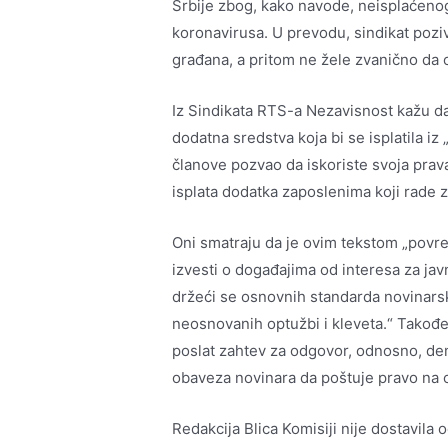
Srbije zbog, kako navode, neisplaćeno
koronavirusa. U prevodu, sindikat pozi
građana, a pritom ne žele zvanično da 
Iz Sindikata RTS-a Nezavisnost kažu da
dodatna sredstva koja bi se isplatila iz
članove pozvao da iskoriste svoja prav
isplata dodatka zaposlenima koji rade z
Oni smatraju da je ovim tekstom „povr
izvesti o događajima od interesa za javn
držeći se osnovnih standarda novinarske
neosnovanih optužbi i kleveta.“ Takođe
poslat zahtev za odgovor, odnosno, dema
obaveza novinara da poštuje pravo na 
Redakcija Blica Komisiji nije dostavila 