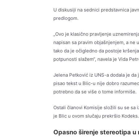
U diskusiji na sednici predstavnica javn
predlogom.
„Ovo je klasično pravljenje uznemirenja
napisan sa pravim objašnjenjem, a ne u 
tako da je očigledno da postoje kršenja
potpunosti slažem“, navela je Vida Pet
Jelena Petković iz UNS-a dodala je da j
pisao tekst u Blic-u nije dobro razumeo
potrebno da se više o tome informiše.
Ostali članovi Komisije složili su se s
je Blic u ovom slučaju prekršio Kodeks
Opasno širenje stereotipa u