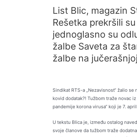
List Blic, magazin St
Rešetka prekršili s
jednoglasno su odlu
žalbe Saveta za šta
žalbe na jučerašnjoj
Sindikat RTS-a „Nezavisnost“ žalio se
kovid dodatak?! Tužbom traže novac i
pandemije korona virusa“ koji je 7. apri
U tekstu Blica je, između ostalog nave
svoje članove da tužbom traže dodatna 