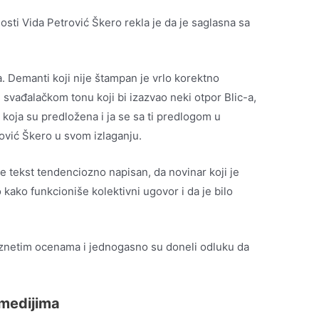
osti Vida Petrović Škero rekla je da je saglasna sa
. Demanti koji nije štampan je vrlo korektno
svađalačkom tonu koji bi izazvao neki otpor Blic-a,
 koja su predložena i ja se sa ti predlogom u
rović Škero u svom izlaganju.
e tekst tendenciozno napisan, da novinar koji je
 kako funkcioniše kolektivni ugovor i da je bilo
a iznetim ocenama i jednogasno su doneli odluku da
.
 medijima