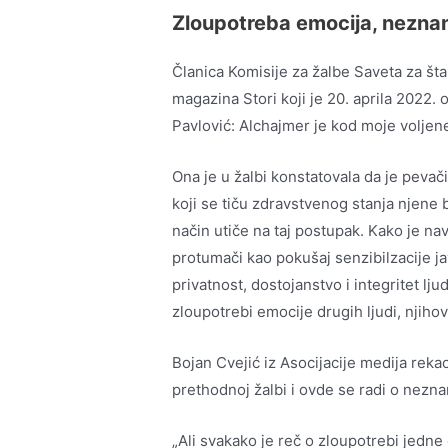
Zloupotreba emocija, neznan
Članica Komisije za žalbe Saveta za št
magazina Stori koji je 20. aprila 2022. o
Pavlović: Alchajmer je kod moje volj
Ona je u žalbi konstatovala da je pevači
koji se tiču zdravstvenog stanja njene ba
način utiče na taj postupak. Kako je na
protumači kao pokušaj senzibilzacije j
privatnost, dostojanstvo i integritet lj
zloupotrebi emocije drugih ljudi, njih
Bojan Cvejić iz Asocijacije medija reka
prethodnoj žalbi i ovde se radi o nezn
„Ali svakako je reč o zloupotrebi jedne