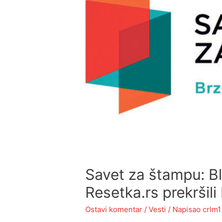
Savet za štampu: Bli
Resetka.rs prekršil
Ostavi komentar
/
Vesti
/ Napisao
crlm1