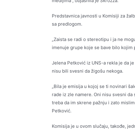
medijima“, objasnila je Skrozza.
Predstavnica javnosti u Komisiji za ža
sa predlogom.
„Zaista se radi o stereotipu i ja ne m
imenuje grupe koje se bave bilo kojim 
Jelena Petković iz UNS-a rekla je da je
nisu bili svesni da žigošu nekoga.
„Bila je emisija u kojoj se ti novinari 
rade iz zle namere. Oni nisu svesni da s
treba da im skrene pažnju i zato mislim
Petković.
Komisija je u ovom slučaju, takođe, jed