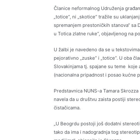
Članice neformalnog Udruženja građana
„totice“, ni „skotice“ tražile su uklan
spremanjem prestoničkih stanova“ sa D
u Totica zlatne ruke“, objavljenog na po
U žalbi je navedeno da se u tekstovim
pejorativno „zuske“ i „totice“. U oba čl
Slovakinjama tj. spajane su teme koje
(nacionalna pripadnost i posao kućne 
Predstavnica NUNS-a Tamara Skrozza sl
navela da u društvu zaista postiji ster
čistačicama.
„U Beogrdu postoji još dodatni stereoti
tako da ima i nadogradnja tog stereotip