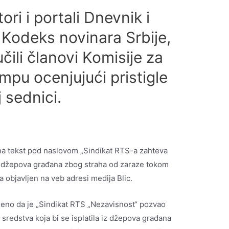
ori i portali Dnevnik i
u Kodeks novinara Srbije,
čili članovi Komisije za
mpu ocenjujući pristigle
 sednici.
 na tekst pod naslovom „Sindikat RTS-a zahteva
z džepova građana zbog straha od zaraze tokom
la objavljen na veb adresi medija Blic.
deno da je „Sindikat RTS „Nezavisnost“ pozvao
sredstva koja bi se isplatila iz džepova građana