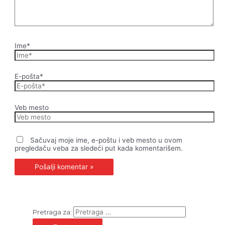
Ime*
E-pošta*
Veb mesto
Sačuvaj moje ime, e-poštu i veb mesto u ovom
pregledaču veba za sledeći put kada komentarišem.
Pretraga za: