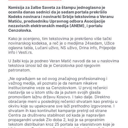
Komisija za žalbe Saveta za štampu jednoglasno je
ocenila danas sednici da je sedam portala prekršilo
Kodeks novinara i novinarki Srbije tekstovima o Veranu
Matiću, predsedniku Upravnog odbora Asocijacije
nezavisnih elektronskih medija (ANEM), i portalu
Cenzolovka.
Kako je ocenjeno, tim tekstovima je prekršeno više tački
novinarskog kodeksa, a reč je o medijima 24sedam, Užice
oglasna tabla, Lučani uživo, NS uživo, Drina info, Prijepolje
info i Vesti.rs.
U žalbi koju je podneo Veran Matić navodi da se u naslovima
tekstova iznosi laž da je Cenzolovka pod njegovim
patronatom.
„Ne ograđujem se od ovog značajnog profesionalnog i
važnog medija, ali poznato je da nemam nikakve
institucionalne veze sa Cenzolovkom. U prvoj rečenici
nastavlja se u istom stilu da ja putem svojih glasila
promovišem lažnu državu Kosovo. I tako dalje. Direktno
obraćanje meni u poslednjoj rečenici shvatam kao pretnju u
okviru koje su upakovane sve laži prethodno izgovorene. I
shvatam ih kao kontinuitet kampanje pretnji od strane
Centra za društvenu stabilnost od kada je napravljen
propagandni uradak Zlo doba 2, koji je sa propratnim
tekstom distribuiran kroz 25 portala sa vlasnistvom koje je