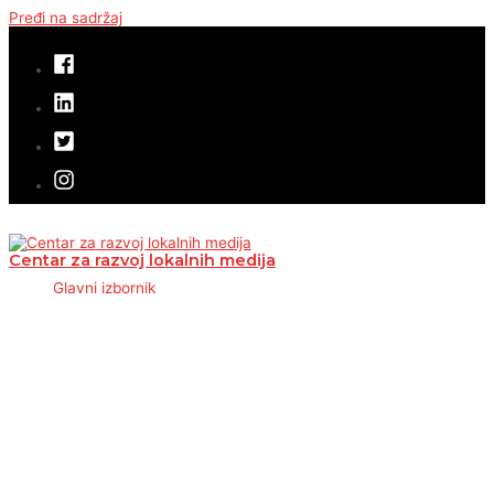
Pređi na sadržaj
Centar za razvoj lokalnih medija
Glavni izbornik