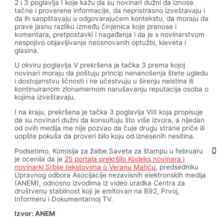
2 i 3 poglavlja I koje kažu da su novinari dužni da iznose
tačne i proverene informacije, da nepristrasno izveštavaju i
da ih saopštavaju u odgovarajućem kontekstu, da moraju da
prave jasnu razliku između činjenica koje prenose i
komentara, pretpostavki i nagađanja i da je s novinarstvom
nespojivo objavljivanje neosnovanih optužbi, kleveta i
glasina.
U okviru poglavlja V prekršena je tačka 3 prema kojoj
novinari moraju da poštuju princip nenanošenja štete ugledu
i dostojanstvu ličnosti i ne učestvuju u širenju neistina ili
kontinuiranom zlonamernom narušavanju reputacija osoba o
kojima izveštavaju.
I na kraju, prekršena je tačka 3 poglavlja VIII koja propisuje
da su novinari dužni da konsultuju što više izvora, a nijedan
od ovih medija me nije pozvao da čuje drugu strane priče ili
uopšte pokuša da proveri bilo koju od iznesenih nesitina.
Podsetimo, Komisija za žalbe Saveta za štampu u februaru
je ocenila da je
25 portala prekršilo Kodeks novinara i
novinarki Srbije tekstovima o Veranu Matiću
, predsedniku
Upravnog odbora Asocijacije nezavisnih elektronskih medija
(ANEM), odnosno izvodima iz video uradka Centra za
društvenu stabilnost koji je emitovan na B92, Prvoj,
Informeru i Dokumentarnoj TV.
Izvor: ANEM