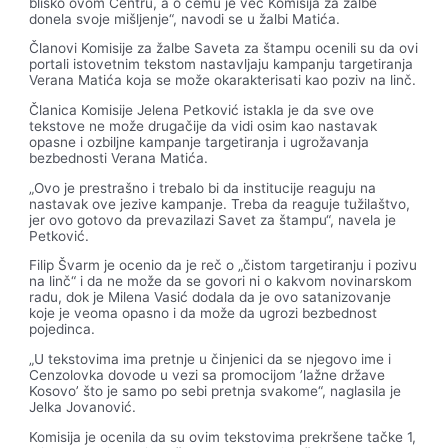
blisko ovom Centru, a o čemu je već Komisija za žalbe
donela svoje mišljenje“, navodi se u žalbi Matića.
Članovi Komisije za žalbe Saveta za štampu ocenili su da ovi
portali istovetnim tekstom nastavljaju kampanju targetiranja
Verana Matića koja se može okarakterisati kao poziv na linč.
Članica Komisije Jelena Petković istakla je da sve ove
tekstove ne može drugačije da vidi osim kao nastavak
opasne i ozbiljne kampanje targetiranja i ugrožavanja
bezbednosti Verana Matića.
„Ovo je prestrašno i trebalo bi da institucije reaguju na
nastavak ove jezive kampanje. Treba da reaguje tužilaštvo,
jer ovo gotovo da prevazilazi Savet za štampu“, navela je
Petković.
Filip Švarm je ocenio da je reč o „čistom targetiranju i pozivu
na linč“ i da ne može da se govori ni o kakvom novinarskom
radu, dok je Milena Vasić dodala da je ovo satanizovanje
koje je veoma opasno i da može da ugrozi bezbednost
pojedinca.
„U tekstovima ima pretnje u činjenici da se njegovo ime i
Cenzolovka dovode u vezi sa promocijom ’lažne države
Kosovo’ što je samo po sebi pretnja svakome“, naglasila je
Jelka Jovanović.
Komisija je ocenila da su ovim tekstovima prekršеne tačke 1,