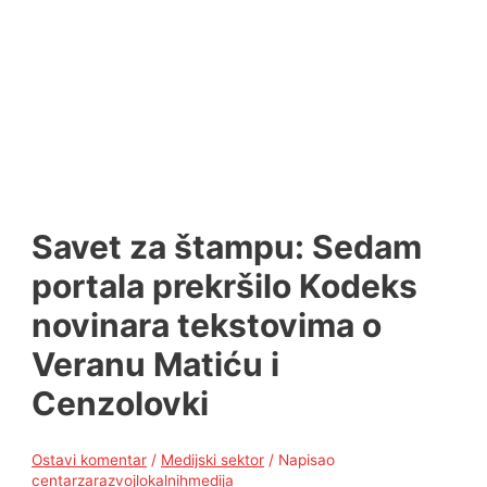
Savet za štampu: Sedam
portala prekršilo Kodeks
novinara tekstovima o
Veranu Matiću i
Cenzolovki
Ostavi komentar
/
Medijski sektor
/ Napisao
centarzarazvojlokalnihmedija