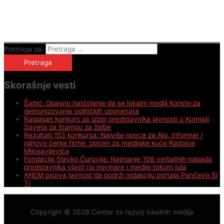
Pretraga za:
Skorašnje vesti
Šabić: Opasno nastojanje da se lokalni mediji koriste za
demonizovanje političkih oponenata
Raspisan konkurs za izbor predstavnika javnosti u Komisiji
Saveta za štampu za žalbe
Rezultati 153 konkursa: Najviše novca za Alo, Informer i
njihove ćerke firme, potom za medijske kuće Radoice
Milosavljevića
Fondacija Slavko Ćuruvija: Najmanje 106 verbalnih napada
predstavnika vlasti na novinare i medije tokom jula
ANEM poziva javnost da podrži redakciju portala Pančevo Si
Ti
Copyright © 2026
Centar za razvoj lokalnih medija