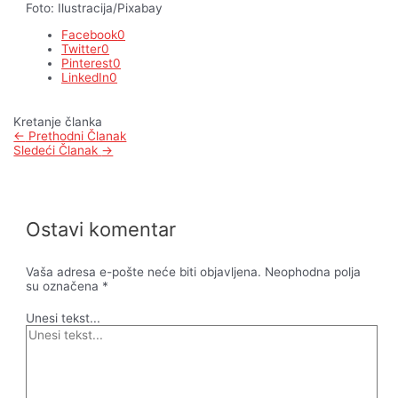
Foto: Ilustracija/Pixabay
Facebook
0
Twitter
0
Pinterest
0
LinkedIn
0
Kretanje članka
←
Prethodni Članak
Sledeći Članak
→
Ostavi komentar
Vaša adresa e-pošte neće biti objavljena.
Neophodna polja
su označena
*
Unesi tekst...