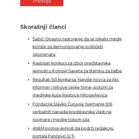
Skorašnji članci
Šabić: Opasno nastojanje da se lokalni mediji
koriste za demonizovanje političkih
oponenata
Raspisan konkurs za izbor predstavnika
javnosti u Komisiji Saveta za štampu za žalbe
Rezultati 153 konkursa: Najviše novca za Alo,
Informer i njihove ćerke firme, potom za
medijske kuće Radoice Milosavljevića
Fondacija Slavko Ćuruvija: Najmanje 106
verbalnih napada predstavnika vlasti na
novinare i medije tokom jula
ANEM poziva javnost da podrži redakciju
portala Pančevo Si Ti