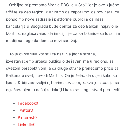
– Ozbiljno pripremamo širenje BBC-ja u Srbiji jer je ovo ključno
tržište za ceo region. Planiramo da zaposlimo još novinara, da
ponudimo nove sadržaje i platforme publici a da naša
kancelarija u Beogradu bude centar za ceo Balkan, najavio je
Martins, naglašavajući da im cilj nije da se takmiče sa lokalnim
medijima nego da donesu novi sadržaj.
– To je dvostruka korist i za nas. Sa jedne strane,
izveštavaćemo srpsku publiku o dešavanjima u regionu, sa
svežom perspektivom, a sa druge strane prenećemo priče sa
Balkana u svet, navodi Martins. On je želeo da čuje i kako su
ljudi u Srbiji zadovoljni njihovim servisom, kakva je situacija sa
oglašavanjem u našoj redakciji i kako se mogu stvari promeniti.
Facebook
0
Twitter
0
Pinterest
0
LinkedIn
0