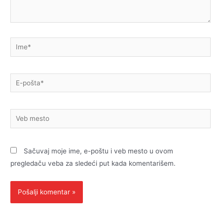
Ime*
E-
pošta*
Veb
mesto
Sačuvaj moje ime, e-poštu i veb mesto u ovom
pregledaču veba za sledeći put kada komentarišem.