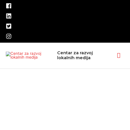
Pređi
na
sadržaj
Glav
Centar za razvoj
lokalnih medija
izbo