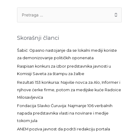
P
r
e
t
Skorašnji članci
r
a
Šabić: Opasno nastojanje da se lokalni mediji koriste
g
za demonizovanje političkih oponenata
a
Raspisan konkurs za izbor predstavnika javnosti u
z
Komisiji Saveta za štampu za žalbe
a
Rezultati 153 konkursa: Najviše novca za Alo, Informer i
:
njihove ćerke firme, potom za medijske kuće Radoice
Milosavljevića
Fondacija Slavko Ćuruvija: Najmanje 106 verbalnih
napada predstavnika vlasti na novinare i medije
tokom jula
ANEM poziva javnost da podrži redakciju portala