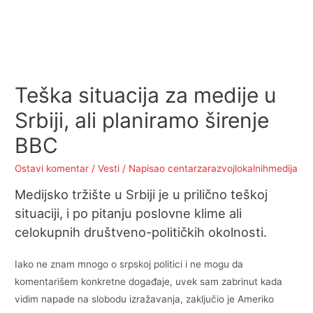
Teška situacija za medije u
Srbiji, ali planiramo širenje
BBC
Ostavi komentar
/
Vesti
/ Napisao
centarzarazvojlokalnihmedija
Medijsko tržište u Srbiji je u prilično teškoj
situaciji, i po pitanju poslovne klime ali
celokupnih društveno-političkih okolnosti.
Iako ne znam mnogo o srpskoj politici i ne mogu da
komentarišem konkretne događaje, uvek sam zabrinut kada
vidim napade na slobodu izražavanja, zaključio je Ameriko