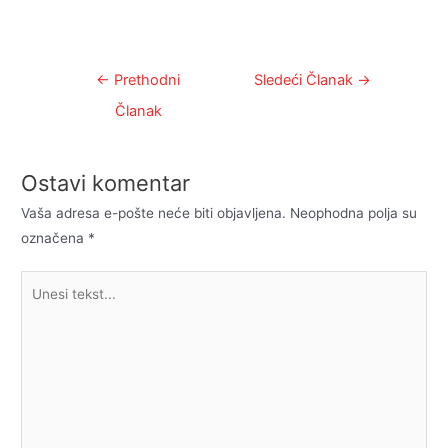
Kretanje
←
Prethodni
Sledeći Članak
→
članka
Članak
Ostavi komentar
Vaša adresa e-pošte neće biti objavljena.
Neophodna polja su
označena
*
Unesi
tekst...