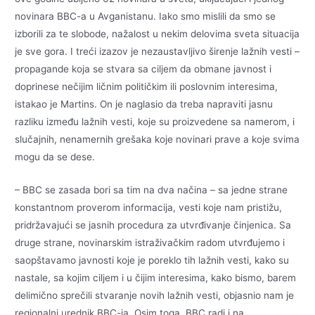
novinara BBC-a u Avganistanu. Iako smo mislili da smo se
izborili za te slobode, nažalost u nekim delovima sveta situacija
je sve gora. I treći izazov je nezaustavljivo širenje lažnih vesti –
propagande koja se stvara sa ciljem da obmane javnost i
doprinese nečijim ličnim političkim ili poslovnim interesima,
istakao je Martins. On je naglasio da treba napraviti jasnu
razliku između lažnih vesti, koje su proizvedene sa namerom, i
slučajnih, nenamernih grešaka koje novinari prave a koje svima
mogu da se dese.
– BBC se zasada bori sa tim na dva načina – sa jedne strane
konstantnom proverom informacija, vesti koje nam pristižu,
pridržavajući se jasnih procedura za utvrđivanje činjenica. Sa
druge strane, novinarskim istraživačkim radom utvrđujemo i
saopštavamo javnosti koje je poreklo tih lažnih vesti, kako su
nastale, sa kojim ciljem i u čijim interesima, kako bismo, barem
delimično sprečili stvaranje novih lažnih vesti, objasnio nam je
regionalni urednik BBC-ja. Osim toga, BBC radi i na