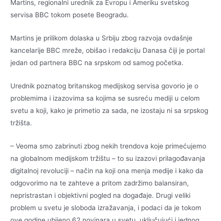
Martins, regionalni urednik za Evropu i Ameriku svetskog
servisa BBC tokom posete Beogradu.
Martins je prilikom dolaska u Srbiju zbog razvoja ovdašnje
kancelarije BBC mreže, obišao i redakciju Danasa čiji je portal
jedan od partnera BBC na srpskom od samog početka.
Urednik poznatog britanskog medijskog servisa govorio je o
problemima i izazovima sa kojima se susreću mediji u celom
svetu a koji, kako je primetio za sada, ne izostaju ni sa srpskog
tržišta.
– Veoma smo zabrinuti zbog nekih trendova koje primećujemo
na globalnom medijskom tržištu – to su izazovi prilagođavanja
digitalnoj revoluciji – način na koji ona menja medije i kako da
odgovorimo na te zahteve a pritom zadržimo balansiran,
nepristrastan i objektivni pogled na događaje. Drugi veliki
problem u svetu je sloboda izražavanja, i podaci da je tokom
ove godine ubijeno 62 novinara u svetu, uključujući i jednog