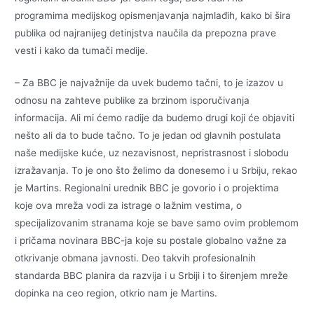
programima medijskog opismenjavanja najmlađih, kako bi šira
publika od najranijeg detinjstva naučila da prepozna prave
vesti i kako da tumači medije.
– Za BBC je najvažnije da uvek budemo tačni, to je izazov u
odnosu na zahteve publike za brzinom isporučivanja
informacija. Ali mi ćemo radije da budemo drugi koji će objaviti
nešto ali da to bude tačno. To je jedan od glavnih postulata
naše medijske kuće, uz nezavisnost, nepristrasnost i slobodu
izražavanja. To je ono što želimo da donesemo i u Srbiju, rekao
je Martins. Regionalni urednik BBC je govorio i o projektima
koje ova mreža vodi za istrage o lažnim vestima, o
specijalizovanim stranama koje se bave samo ovim problemom
i pričama novinara BBC-ja koje su postale globalno važne za
otkrivanje obmana javnosti. Deo takvih profesionalnih
standarda BBC planira da razvija i u Srbiji i to širenjem mreže
dopinka na ceo region, otkrio nam je Martins.