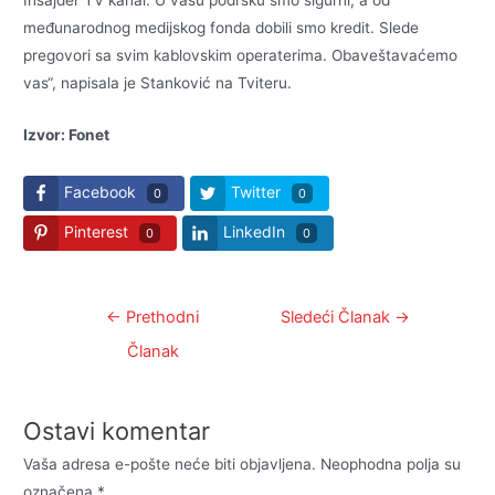
Insajder TV kanal. U vašu podršku smo sigurni, a od
međunarodnog medijskog fonda dobili smo kredit. Slede
pregovori sa svim kablovskim operaterima. Obaveštavaćemo
vas“, napisala je Stanković na Tviteru.
Izvor: Fonet
Facebook
Twitter
0
0
Pinterest
LinkedIn
0
0
Kretanje
←
Prethodni
Sledeći Članak
→
članka
Članak
Ostavi komentar
Vaša adresa e-pošte neće biti objavljena.
Neophodna polja su
označena
*