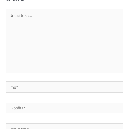
Unesi
tekst...
Ime*
E-
pošta*
Veb