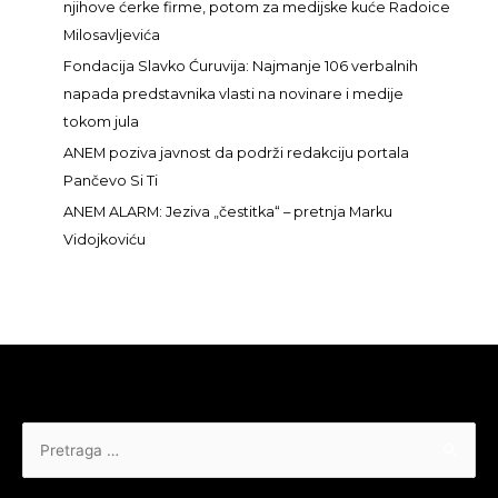
njihove ćerke firme, potom za medijske kuće Radoice
a
Milosavljevića
:
Fondacija Slavko Ćuruvija: Najmanje 106 verbalnih
napada predstavnika vlasti na novinare i medije
tokom jula
ANEM poziva javnost da podrži redakciju portala
Pančevo Si Ti
ANEM ALARM: Jeziva „čestitka“ – pretnja Marku
Vidojkoviću
Pretraga
za: