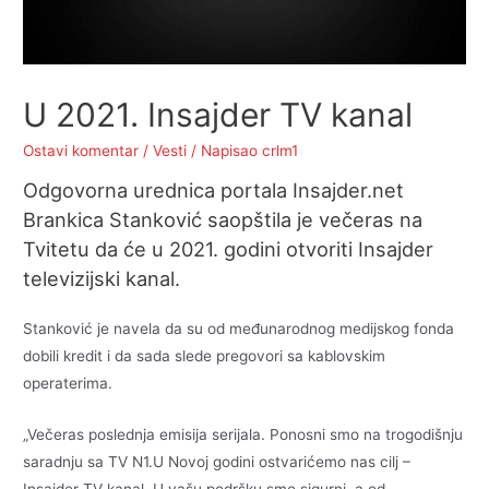
U 2021. Insajder TV kanal
Ostavi komentar
/
Vesti
/ Napisao
crlm1
Odgovorna urednica portala Insajder.net
Brankica Stanković saopštila je večeras na
Tvitetu da će u 2021. godini otvoriti Insajder
televizijski kanal.
Stanković je navela da su od međunarodnog medijskog fonda
dobili kredit i da sada slede pregovori sa kablovskim
operaterima.
„Večeras poslednja emisija serijala. Ponosni smo na trogodišnju
saradnju sa TV N1.U Novoj godini ostvarićemo nas cilj –