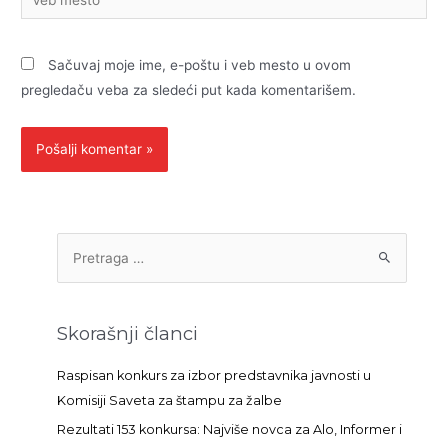
mesto
Sačuvaj moje ime, e-poštu i veb mesto u ovom
pregledaču veba za sledeći put kada komentarišem.
P
r
e
t
Skorašnji članci
r
a
Raspisan konkurs za izbor predstavnika javnosti u
g
Komisiji Saveta za štampu za žalbe
a
Rezultati 153 konkursa: Najviše novca za Alo, Informer i
z