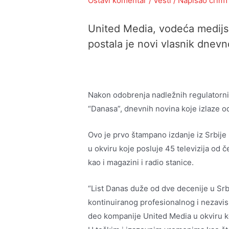
Ostavi komentar
/
Vesti
/ Napisao
crlm1
United Media, vodeća medijsk
postala je novi vlasnik dnevno
Nakon odobrenja nadležnih regulatorni
“Danasa”, dnevnih novina koje izlaze o
Ovo je prvo štampano izdanje iz Srbije
u okviru koje posluje 45 televizija od 
kao i magazini i radio stanice.
“List Danas duže od dve decenije u Srbi
kontinuiranog profesionalnog i nezavis
deo kompanije United Media u okviru koje