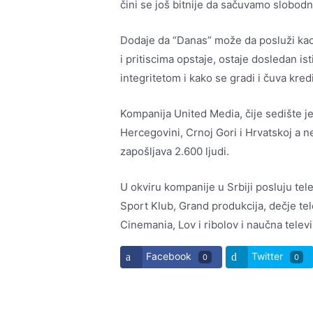
čini se još bitnije da sačuvamo slobodnu
Dodaje da “Danas” može da posluži ka
i pritiscima opstaje, ostaje dosledan is
integritetom i kako se gradi i čuva kredi
Kompanija United Media, čije sedište j
Hercegovini, Crnoj Gori i Hrvatskoj a n
zapošljava 2.600 ljudi.
U okviru kompanije u Srbiji posluju telev
Sport Klub, Grand produkcija, dečje tel
Cinemania, Lov i ribolov i naučna televi
Facebook
Twitter
0
0