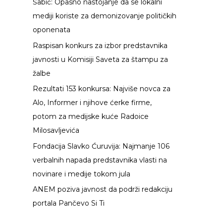
Šabić: Opasno nastojanje da se lokalni
g
mediji koriste za demonizovanje političkih
a
oponenata
z
Raspisan konkurs za izbor predstavnika
a
javnosti u Komisiji Saveta za štampu za
:
žalbe
Rezultati 153 konkursa: Najviše novca za
Alo, Informer i njihove ćerke firme,
potom za medijske kuće Radoice
Milosavljevića
Fondacija Slavko Ćuruvija: Najmanje 106
verbalnih napada predstavnika vlasti na
novinare i medije tokom jula
ANEM poziva javnost da podrži redakciju
portala Pančevo Si Ti