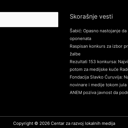
Skorašnje vesti
Šabić: Opasno nastojanje da 
oponenata
Raspisan konkurs za izbor pr
žalbe
Rezultati 153 konkursa: Najvi
potom za medijske kuće Rado
Fondacija Slavko Ćuruvija: N
novinare i medije tokom jula
ANEM poziva javnost da podrž
Copyright © 2026
Centar za razvoj lokalnih medija