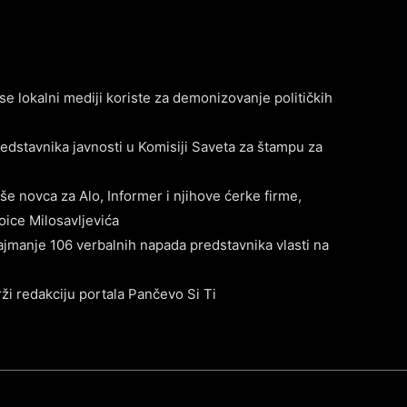
se lokalni mediji koriste za demonizovanje političkih
edstavnika javnosti u Komisiji Saveta za štampu za
še novca za Alo, Informer i njihove ćerke firme,
ice Milosavljevića
ajmanje 106 verbalnih napada predstavnika vlasti na
i redakciju portala Pančevo Si Ti