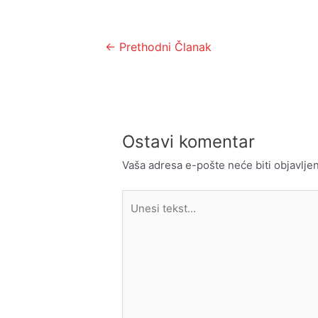
Kretanje
←
Prethodni Članak
članka
Ostavi komentar
Vaša adresa e-pošte neće biti objavljen
Unesi
tekst...