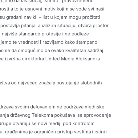
je to danas slučaj, istinito i pravovremeno
osti a to je osnovni motiv kojim se vode svi naši
a su građani navikli – list u kojem mogu pročitati
postavlja pitanja, analizira situaciju, otvara prostor
je najviše standarde profesije i ne podleže
jemo te vrednosti i razvijamo kako štampano
imo se da omogućimo da ovako kvalitetan sadržaj
tiče izvršna direktorka United Media Aleksandra
uštva od najvećeg značaja postojanje slobodnih
a država svojim delovanjem ne podržava medijske
ovanja državnog Telekoma pokušava se sprovođenje
 druge otvaraju se novi mediji pod kontrolom
, građanima je ograničen pristup vestima i istini i