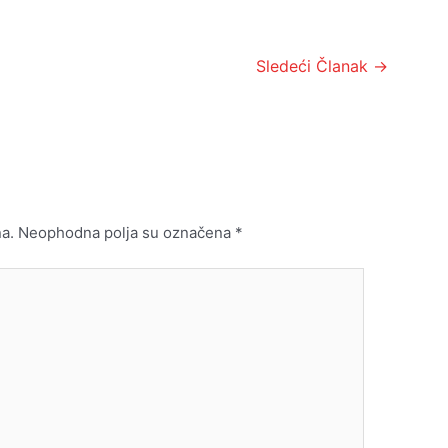
Sledeći Članak
→
a.
Neophodna polja su označena
*