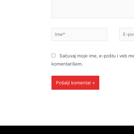
Ime*
E-
pošta*
Sačuvaj moje ime, e-poštu i veb m
komentarišem.