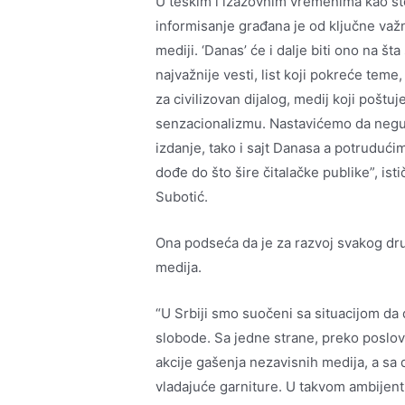
U teškim i izazovnim vremenima kao što 
informisanje građana je od ključne važn
mediji. ‘Danas’ će i dalje biti ono na št
najvažnije vesti, list koji pokreće teme, 
za civilizovan dijalog, medij koji poštu
senzacionalizmu. Nastavićemo da negu
izdanje, tako i sajt Danasa a potruduć
dođe do što šire čitalačke publike”, is
Subotić.
Ona podseća da je za razvoj svakog dr
medija.
“U Srbiji smo suočeni sa situacijom d
slobode. Sa jedne strane, preko posl
akcije gašenja nezavisnih medija, a sa
vladajuće garniture. U takvom ambijentu