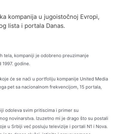
a kompanija u jugoistočnoj Evropi,
g lista i portala Danas.
h tela, kompaniji je odobreno preuzimanje
d 1997. godine.
 koje će se naći u portfoliju kompanije United Media
čega pet sa nacionalnom frekvencijom, 15 portala,
ji odoleva svim pritiscima i primer su
nog novinarstva. Izuzetno mi je drago što su postali
 u Srbiji već posluju televizije i portali N1 i Nova.