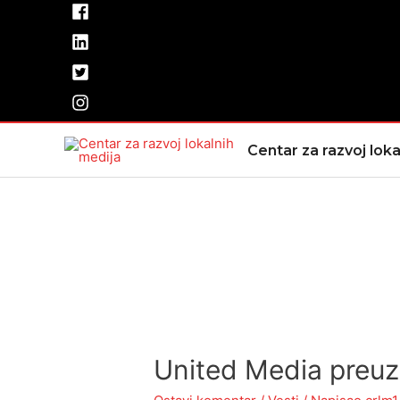
Pređi
na
sadržaj
Centar za razvoj loka
United Media preuze