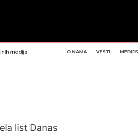
O NAMA
VESTI
MEDIJS
lnih medija
la list Danas