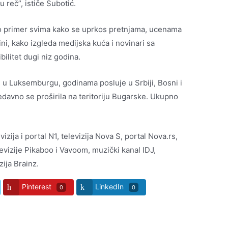
 reč”, ističe Subotić.
o primer svima kako se uprkos pretnjama, ucenama
tini, kako izgleda medijska kuća i novinari sa
bilitet dugi niz godina.
e u Luksemburgu, godinama posluje u Srbiji, Bosni i
edavno se proširila na teritoriju Bugarske. Ukupno
izija i portal N1, televizija Nova S, portal Nova.rs,
evizije Pikaboo i Vavoom, muzički kanal IDJ,
zija Brainz.
Pinterest
LinkedIn
0
0