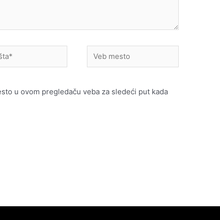
Veb
mesto
esto u ovom pregledaču veba za sledeći put kada