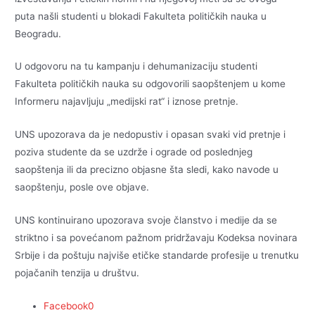
puta našli studenti u blokadi Fakulteta političkih nauka u
Beogradu.
U odgovoru na tu kampanju i dehumanizaciju studenti
Fakulteta političkih nauka su odgovorili saopštenjem u kome
Informeru najavljuju „medijski rat“ i iznose pretnje.
UNS upozorava da je nedopustiv i opasan svaki vid pretnje i
poziva studente da se uzdrže i ograde od poslednjeg
saopštenja ili da precizno objasne šta sledi, kako navode u
saopštenju, posle ove objave.
UNS kontinuirano upozorava svoje članstvo i medije da se
striktno i sa povećanom pažnom pridržavaju Kodeksa novinara
Srbije i da poštuju najviše etičke standarde profesije u trenutku
pojačanih tenzija u društvu.
Facebook
0