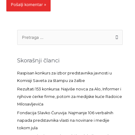
P
r
e
t
Skorašnji članci
r
a
Raspisan konkurs za izbor predstavnika javnosti u
g
Komisiji Saveta za štampu za žalbe
a
Rezultati 153 konkursa: Najviše novca za Alo, Informer i
z
njihove ćerke firme, potom za medijske kuće Radoice
a
Milosavljevića
:
Fondacija Slavko Ćuruvija: Najmanje 106 verbalnih
napada predstavnika vlasti na novinare i medije
tokom jula