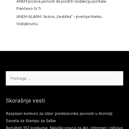
ANEM poziva javnost da podrži redakciju portala
Pančevo Si Ti
ANEM ALARM: Jeziva „čestitka“ – pretnja Marku
Vidojkoviću
Pretraga
za:
Skorašnje vesti
Raspisan konkurs za izbor predstavnika javnosti u Komisiji
Saveta za štampu za žalbe
Rezultati 153 konkursa: Najviše novca za Alo, Informer i njihove