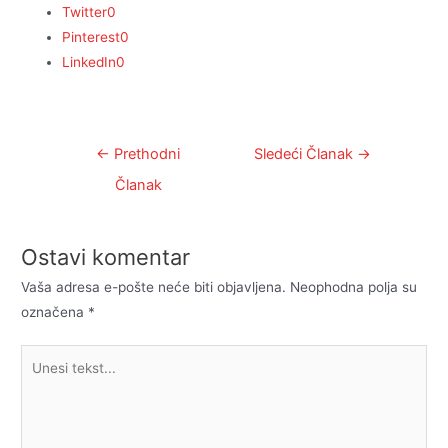
Twitter
0
Pinterest
0
LinkedIn
0
Kretanje
←
Prethodni
Sledeći Članak
→
članka
Članak
Ostavi komentar
Vaša adresa e-pošte neće biti objavljena.
Neophodna polja su
označena
*
Unesi
tekst...