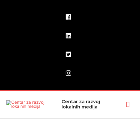
Pređi
na
sadržaj
Glav
Centar za razvoj
lokalnih medija
izbo