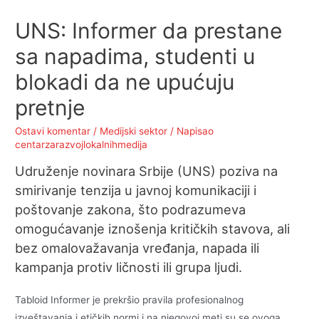
UNS: Informer da prestane
sa napadima, studenti u
blokadi da ne upućuju
pretnje
Ostavi komentar
/
Medijski sektor
/ Napisao
centarzarazvojlokalnihmedija
Udruženje novinara Srbije (UNS) poziva na
smirivanje tenzija u javnoj komunikaciji i
poštovanje zakona, što podrazumeva
omogućavanje iznošenja kritičkih stavova, ali
bez omalovažavanja vređanja, napada ili
kampanja protiv ličnosti ili grupa ljudi.
Tabloid Informer je prekršio pravila profesionalnog
izveštavanja i etičkih normi i na njegovoj meti su se ovoga