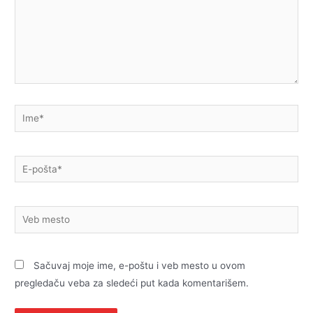
Ime*
E-
pošta*
Veb
mesto
Sačuvaj moje ime, e-poštu i veb mesto u ovom
pregledaču veba za sledeći put kada komentarišem.