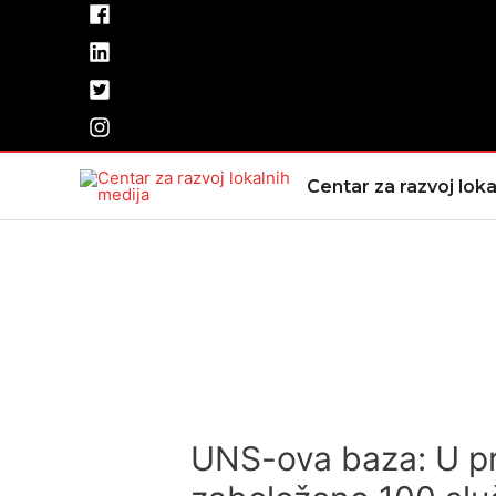
Pređi
na
sadržaj
Centar za razvoj loka
UNS-ova baza: U pr