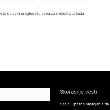
mesto
esto u ovom pregledaču veba za sledeći put kada
Skorašnje vesti
Šabić: Opasno nastojanje da 