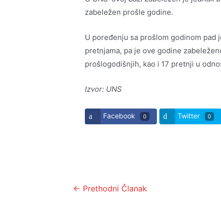
zabeležen prošle godine.
U poređenju sa prošlom godinom pad je
pretnjama, pa je ove godine zabeleženo
prošlogodišnjih, kao i 17 pretnji u odn
Izvor: UNS
Facebook
Twitter
0
0
Kretanje
←
Prethodni Članak
članka