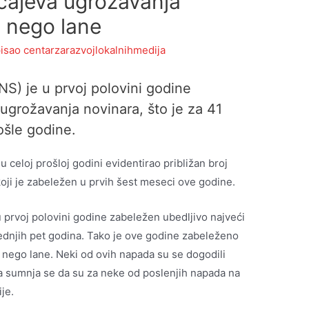
čajeva ugrožavanja
e nego lane
isao
centarzarazvojlokalnihmedija
NS) je u prvoj polovini godine
ugrožavanja novinara, što je za 41
ošle godine.
celoj prošloj godini evidentirao približan broj
ji je zabeležen u prvih šest meseci ove godine.
u prvoj polovini godine zabeležen ubedljivo najveći
lednjih pet godina. Tako je ove godine zabeleženo
še nego lane. Neki od ovih napada su se dogodili
, a sumnja se da su za neke od poslenjih napada na
je.