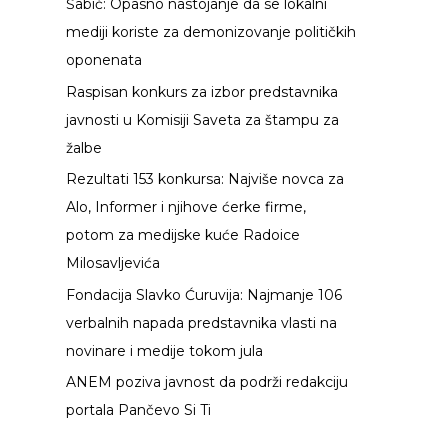
Šabić: Opasno nastojanje da se lokalni
g
mediji koriste za demonizovanje političkih
a
oponenata
z
Raspisan konkurs za izbor predstavnika
a
javnosti u Komisiji Saveta za štampu za
:
žalbe
Rezultati 153 konkursa: Najviše novca za
Alo, Informer i njihove ćerke firme,
potom za medijske kuće Radoice
Milosavljevića
Fondacija Slavko Ćuruvija: Najmanje 106
verbalnih napada predstavnika vlasti na
novinare i medije tokom jula
ANEM poziva javnost da podrži redakciju
portala Pančevo Si Ti