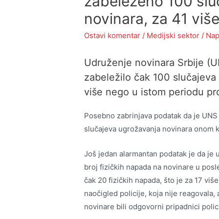
zabeleženo 100 slu
novinara, za 41 viš
Ostavi komentar
/
Medijski sektor
/ Nap
Udruženje novinara Srbije (U
zabeležilo čak 100 slučajeva 
više nego u istom periodu pr
Posebno zabrinjava podatak da je UNS u 
slučajeva ugrožavanja novinara onom ko
Još jedan alarmantan podatak je da je 
broj fizičkih napada na novinare u pos
čak 20 fizičkih napada, što je za 17 vi
naočigled policije, koja nije reagovala
novinare bili odgovorni pripadnici polici