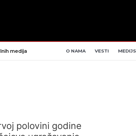
O NAMA
VESTI
MEDIJS
lnih medija
voj polovini godine