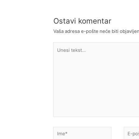
Ostavi komentar
Vaša adresa e-pošte neće biti objavljen
Unesi
tekst...
Ime*
E-