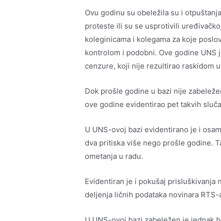
Ovu godinu su obeležila su i otpuštanja
proteste ili su se usprotivili uređivačko
koleginicama i kolegama za koje poslovo
kontrolom i podobni. Ove godine UNS je
cenzure, koji nije rezultirao raskidom 
Dok prošle godine u bazi nije zabeleže
ove godine evidentirao pet takvih sluča
U UNS-ovoj bazi evidentirano je i osam
dva pritiska više nego prošle godine. T
ometanja u radu.
Evidentiran je i pokušaj prisluškivanja
deljenja ličnih podataka novinara RTS-
U UNS-ovoj bazi zabeležen je jednak br