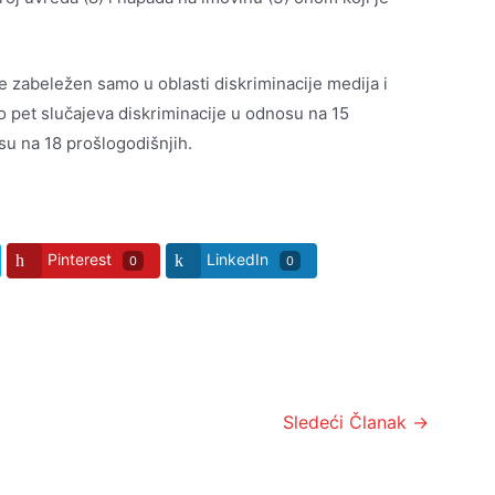
 zabeležen samo u oblasti diskriminacije medija i
 pet slučajeva diskriminacije u odnosu na 15
osu na 18 prošlogodišnjih.
Pinterest
LinkedIn
0
0
Sledeći Članak
→