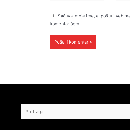
pošta*
Sačuvaj moje ime, e-poštu i veb m
komentarišem.
Pretraga
za: