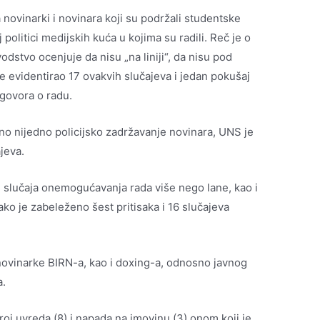
 novinarki i novinara koji su podržali studentske
j politici medijskih kuća u kojima su radili. Reč je o
dstvo ocenjuje da nisu „na liniji“, da nisu pod
 evidentirao 17 ovakvih slučajeva i jedan pokušaj
ugovora o radu.
no nijedno policijsko zadržavanje novinara, UNS je
jeva.
 slučaja onemogućavanja rada više nego lane, kao i
ako je zabeleženo šest pritisaka i 16 slučajeva
 novinarke BIRN-a, kao i doxing-a, odnosno javnog
a.
oj uvreda (8) i napada na imovinu (3) onom koji je