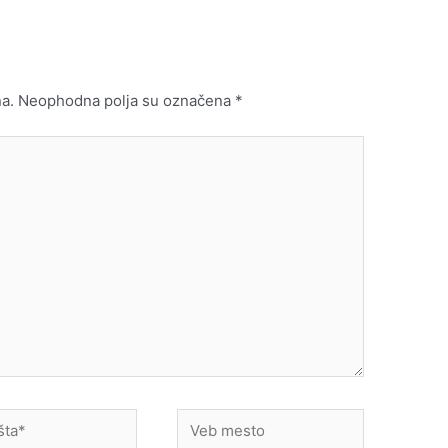
a.
Neophodna polja su označena
*
Veb