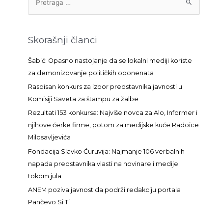
r
e
t
Skorašnji članci
r
a
Šabić: Opasno nastojanje da se lokalni mediji koriste
g
za demonizovanje političkih oponenata
a
Raspisan konkurs za izbor predstavnika javnosti u
z
Komisiji Saveta za štampu za žalbe
a
Rezultati 153 konkursa: Najviše novca za Alo, Informer i
:
njihove ćerke firme, potom za medijske kuće Radoice
Milosavljevića
Fondacija Slavko Ćuruvija: Najmanje 106 verbalnih
napada predstavnika vlasti na novinare i medije
tokom jula
ANEM poziva javnost da podrži redakciju portala
Pančevo Si Ti