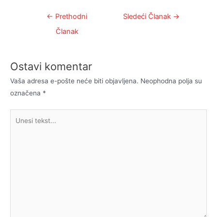
Kretanje
←
Prethodni
Sledeći Članak
→
članka
Članak
Ostavi komentar
Vaša adresa e-pošte neće biti objavljena.
Neophodna polja su
označena
*
Unesi
tekst...