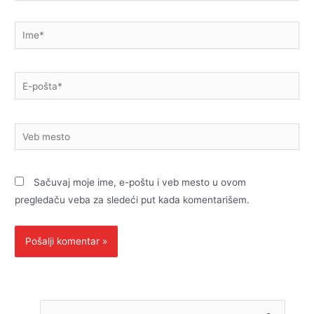
Ime*
E-
pošta*
Veb
mesto
Sačuvaj moje ime, e-poštu i veb mesto u ovom
pregledaču veba za sledeći put kada komentarišem.
P