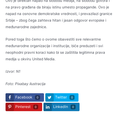
Ovo je direktan napad na slobodu medija, na slobodu govora i
na pravo građana da biraju istinu umesto propagande. Ovo je
napad na osnovne demokratske vrednosti, i prevazilazi granice
Srbije – zbog čega zahteva hitan i jasan odgovor evropske i
međunarodne zajednice.
Pored toga što ćemo o ovome obavestiti sve relevantne
međunarodne organizacije i institucije, biće preduzeti i svi
neophodni pravni koraci kako bi se zaštitila legitimna prava
medija u okviru United Media.
Izvor: N1
Foto: Pixabay ilustracija
Facebook
Twitter
0
0
Pinterest
LinkedIn
0
0