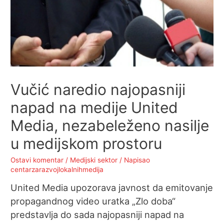
Vučić naredio najopasniji
napad na medije United
Media, nezabeleženo nasilje
u medijskom prostoru
Ostavi komentar
/
Medijski sektor
/ Napisao
centarzarazvojlokalnihmedija
United Media upozorava javnost da emitovanje
propagandnog video uratka „Zlo doba“
predstavlja do sada najopasniji napad na