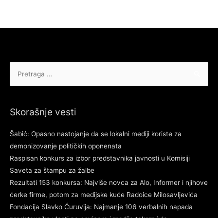
Pretraga
za:
Skorašnje vesti
Šabić: Opasno nastojanje da se lokalni mediji koriste za
demonizovanje političkih oponenata
Raspisan konkurs za izbor predstavnika javnosti u Komisiji
Saveta za štampu za žalbe
Rezultati 153 konkursa: Najviše novca za Alo, Informer i njihove
ćerke firme, potom za medijske kuće Radoice Milosavljevića
Fondacija Slavko Ćuruvija: Najmanje 106 verbalnih napada