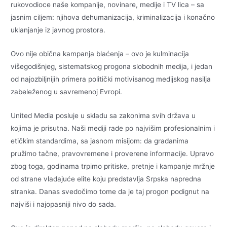
rukovodioce naše kompanije, novinare, medije i TV lica – sa
jasnim ciljem: njihova dehumanizacija, kriminalizacija i konačno
uklanjanje iz javnog prostora.
Ovo nije obična kampanja blaćenja – ovo je kulminacija
višegodišnjeg, sistematskog progona slobodnih medija, i jedan
od najozbiljnijih primera politički motivisanog medijskog nasilja
zabeleženog u savremenoj Evropi.
United Media posluje u skladu sa zakonima svih država u
kojima je prisutna. Naši mediji rade po najvišim profesionalnim i
etičkim standardima, sa jasnom misijom: da građanima
pružimo tačne, pravovremene i proverene informacije. Upravo
zbog toga, godinama trpimo pritiske, pretnje i kampanje mržnje
od strane vladajuće elite koju predstavlja Srpska napredna
stranka. Danas svedočimo tome da je taj progon podignut na
najviši i najopasniji nivo do sada.