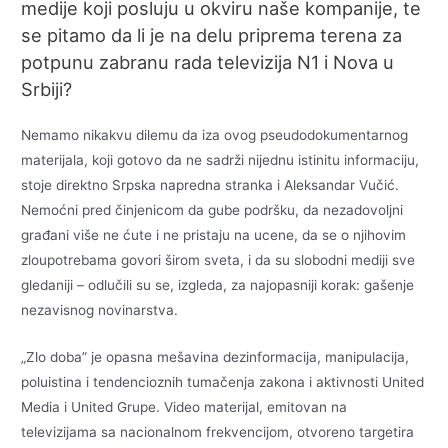
medije koji posluju u okviru naše kompanije, te
se pitamo da li je na delu priprema terena za
potpunu zabranu rada televizija N1 i Nova u
Srbiji?
Nemamo nikakvu dilemu da iza ovog pseudodokumentarnog
materijala, koji gotovo da ne sadrži nijednu istinitu informaciju,
stoje direktno Srpska napredna stranka i Aleksandar Vučić.
Nemoćni pred činjenicom da gube podršku, da nezadovoljni
građani više ne ćute i ne pristaju na ucene, da se o njihovim
zloupotrebama govori širom sveta, i da su slobodni mediji sve
gledaniji – odlučili su se, izgleda, za najopasniji korak: gašenje
nezavisnog novinarstva.
„Zlo doba” je opasna mešavina dezinformacija, manipulacija,
poluistina i tendencioznih tumačenja zakona i aktivnosti United
Media i United Grupe. Video materijal, emitovan na
televizijama sa nacionalnom frekvencijom, otvoreno targetira