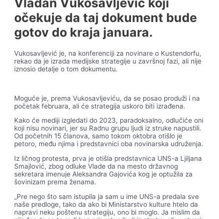
Vladan Vukosavljević koji
očekuje da taj dokument bude
gotov do kraja januara.
Vukosavljević je, na konferenciji za novinare o Kustendorfu,
rekao da je izrada medijske strategije u završnoj fazi, ali nije
iznosio detalje o tom dokumentu.
Moguće je, prema Vukosavljeviću, da se posao produži i na
početak februara, ali će strategija uskoro biti izrađena.
Kako će mediji izgledati do 2023, paradoksalno, odlučiće oni
koji nisu novinari, jer su Radnu grupu ljudi iz struke napustili.
Od početnih 15 članova, samo tokom oktobra otišlo je
petoro, među njima i predstavnici oba novinarska udruženja.
Iz ličnog protesta, prva je otišla predstavnica UNS-a Ljiljana
Smajlović, zbog odluke Vlade da na mesto državnog
sekretara imenuje Aleksandra Gajovića kog je optužila za
šovinizam prema ženama.
„Pre nego što sam istupila ja sam u ime UNS-a predala sve
naše predloge, tako da ako bi Ministarstvo kulture htelo da
napravi neku poštenu strategiju, ono bi moglo. Ja mislim da