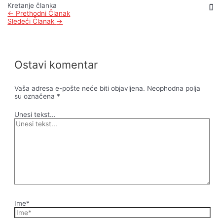
Kretanje članka
←
Prethodni Članak
Sledeći Članak
→
Ostavi komentar
Vaša adresa e-pošte neće biti objavljena.
Neophodna polja
su označena
*
Unesi tekst...
Ime*