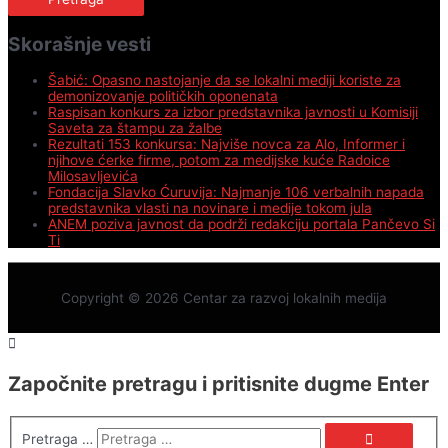
Skorašnje vesti
Šabić: Opasno nastojanje da se lokalni mediji koriste za
demonizovanje političkih oponenata
Raspisan konkurs za izbor predstavnika javnosti u Komisiji
Saveta za štampu za žalbe
Rezultati 153 konkursa: Najviše novca za Alo, Informer i
njihove ćerke firme, potom za medijske kuće Radoice
Milosavljevića
Fondacija Slavko Ćuruvija: Najmanje 106 verbalnih napada
predstavnika vlasti na novinare i medije tokom jula
ANEM poziva javnost da podrži redakciju portala Pančevo Si
Ti
Copyright © 2026
Centar za razvoj lokalnih medija
Započnite pretragu i pritisnite dugme Enter
Pretraga …