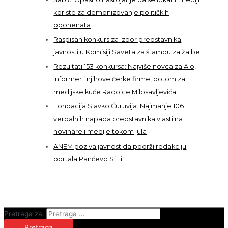
koriste za demonizovanje političkih
oponenata
Raspisan konkurs za izbor predstavnika
javnosti u Komisiji Saveta za štampu za žalbe
Rezultati 153 konkursa: Najviše novca za Alo,
Informer i njihove ćerke firme, potom za
medijske kuće Radoice Milosavljevića
Fondacija Slavko Ćuruvija: Najmanje 106
verbalnih napada predstavnika vlasti na
novinare i medije tokom jula
ANEM poziva javnost da podrži redakciju
portala Pančevo Si Ti
Pretraga za: