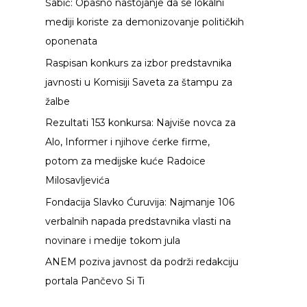
Šabić: Opasno nastojanje da se lokalni
g
mediji koriste za demonizovanje političkih
a
oponenata
z
Raspisan konkurs za izbor predstavnika
a
javnosti u Komisiji Saveta za štampu za
:
žalbe
Rezultati 153 konkursa: Najviše novca za
Alo, Informer i njihove ćerke firme,
potom za medijske kuće Radoice
Milosavljevića
Fondacija Slavko Ćuruvija: Najmanje 106
verbalnih napada predstavnika vlasti na
novinare i medije tokom jula
ANEM poziva javnost da podrži redakciju
portala Pančevo Si Ti