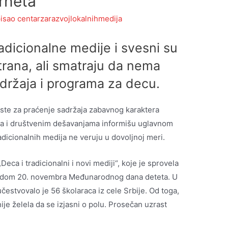
rneta
isao
centarzarazvojlokalnihmedija
radicionalne medije i svesni su
strana, ali smatraju da nema
adržaja i programa za decu.
ste za praćenje sadržaja zabavnog karaktera
ima i društvenim dešavanjama informišu uglavnom
tradicionalnih medija ne veruju u dovoljnoj meri.
Deca i tradicionalni i novi mediji“, koje je sprovela
povodom 20. novembra Međunarodnog dana deteta. U
čestvovalo je 56 školaraca iz cele Srbije. Od toga,
ije želela da se izjasni o polu. Prosečan uzrast