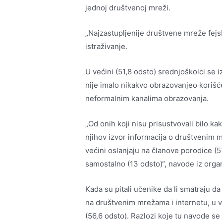
jednoj društvenoj mreži.
„Najzastupljenije društvene mreže fejs
istraživanje.
U većini (51,8 odsto) srednjoškolci se i
nije imalo nikakvo obrazovanjeo korišće
neformalnim kanalima obrazovanja.
„Od onih koji nisu prisustvovali bilo ka
njihov izvor informacija o društvenim 
većini oslanjaju na članove porodice (
samostalno (13 odsto)“, navode iz organi
Kada su pitali učenike da li smatraju da
na društvenim mrežama i internetu, u v
(56,6 odsto). Razlozi koje tu navode 