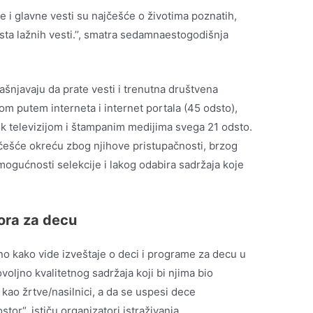
e i glavne vesti su najčešće o životima poznatih,
sta lažnih vesti.’’, smatra sedamnaestogodišnja
jašnjavaju da prate vesti i trenutna društvena
om putem interneta i internet portala (45 odsto),
k televizijom i štampanim medijima svega 21 odsto.
češće okreću zbog njihove pristupačnosti, brzog
mogućnosti selekcije i lakog odabira sadržaja koje
ora za decu
o kako vide izveštaje o deci i programe za decu u
voljno kvalitetnog sadržaja koji bi njima bio
 kao žrtve/nasilnici, a da se uspesi dece
tor“, ističu organizatori istraživanja.