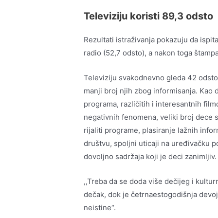
Televiziju koristi 89,3 odst
Rezultati istraživanja pokazuju da ispit
radio (52,7 odsto), a nakon toga štamp
Televiziju svakodnevno gleda 42 odsto n
manji broj njih zbog informisanja. Kao
programa, različitih i interesantnih fil
negativnih fenomena, veliki broj dece sm
rijaliti programe, plasiranje lažnih infor
društvu, spoljni uticaji na uređivačku p
dovoljno sadržaja koji je deci zanimljiv.
,,Treba da se doda više dečijeg i kultur
dečak, dok je četrnaestogodišnja devojč
neistine“.