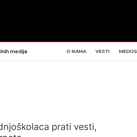
O NAMA
VESTI
MEDIJS
lnih medija
njoškolaca prati vesti,