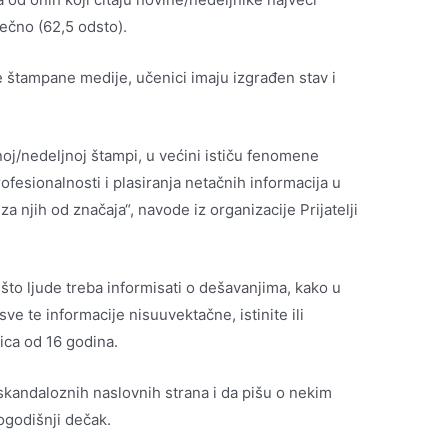
ečno (62,5 odsto).
te štampane medije, učenici imaju izgrađen stav i
noj/nedeljnoj štampi, u većini ističu fenomene
rofesionalnosti i plasiranja netačnih informacija u
 za njih od značaja“, navode iz organizacije Prijatelji
što ljude treba informisati o dešavanjima, kako u
o sve te informacije nisuuvektačne, istinite ili
ica od 16 godina.
u skandaloznih naslovnih strana i da pišu o nekim
togodišnji dečak.