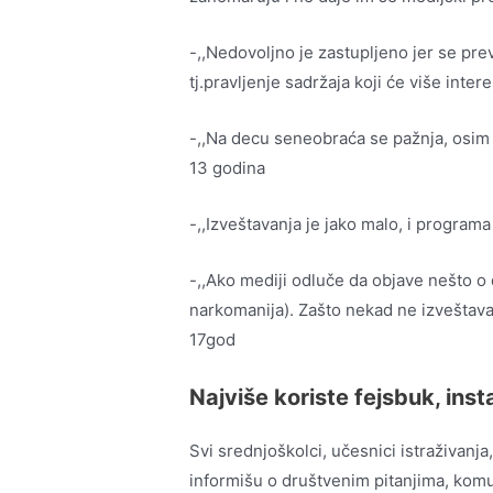
-,,Nedovoljno je zastupljeno jer se pre
tj.pravljenje sadržaja koji će više inter
-,,Na decu seneobraća se pažnja, osim ak
13 godina
-,,Izveštavanja je jako malo, i programa 
-,,Ako mediji odluče da objave nešto o 
narkomanija). Zašto nekad ne izveštava
17god
Najviše koriste fejsbuk, ins
Svi srednjoškolci, učesnici istraživanj
informišu o društvenim pitanjima, komun