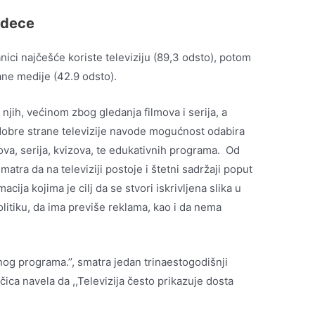
o dece
anici najčešće koriste televiziju (89,3 odsto), potom
ane medije (42.9 odsto).
jih, većinom zbog gledanja filmova i serija, a
 dobre strane televizije navode mogućnost odabira
mova, serija, kvizova, te edukativnih programa. Od
atra da na televiziji postoje i štetni sadržaji poput
macija kojima je cilj da se stvori iskrivljena slika u
olitiku, da ima previše reklama, kao i da nema
nog programa.’’, smatra jedan trinaestogodišnji
ica navela da ,,Televizija često prikazuje dosta