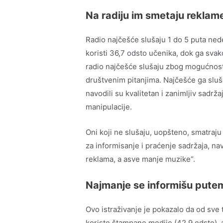
Na radiju im smetaju reklam
Radio najčešće slušaju 1 do 5 puta ned
koristi 36,7 odsto učenika, dok ga sva
radio najčešće slušaju zbog mogućnosti
društvenim pitanjima. Najčešće ga sluša
navodili su kvalitetan i zanimljiv sadr
manipulacije.
Oni koji ne slušaju, uopšteno, smatraju
za informisanje i praćenje sadržaja, na
reklama, a asve manje muzike“.
Najmanje se informišu pute
Ovo istraživanje je pokazalo da od sve t
koriste štampane medije (42.9 odsto), a