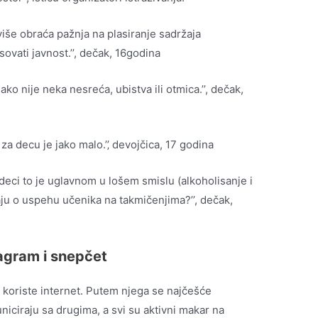
više obraća pažnja na plasiranje sadržaja
esovati javnost.’’, dečak, 16godina
o nije neka nesreća, ubistva ili otmica.’’, dečak,
za decu je jako malo.’’‚ devojčica, 17 godina
deci to je uglavnom u lošem smislu (alkoholisanje i
ju o uspehu učenika na takmičenjima?’’, dečak,
tagram i snepčet
a, koriste internet. Putem njega se najčešće
iciraju sa drugima, a svi su aktivni makar na