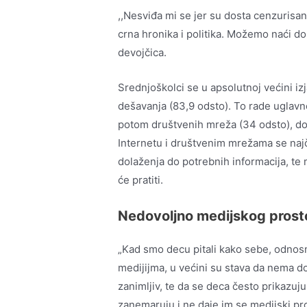
,,Nesviđa mi se jer su dosta cenzurisan
crna hronika i politika. Možemo naći do
devojčica.
Srednjoškolci se u apsolutnoj većini iz
dešavanja (83,9 odsto). To rade uglavn
potom društvenih mreža (34 odsto), do
Internetu i društvenim mrežama se naj
dolaženja do potrebnih informacija, te 
će pratiti.
Nedovoljno medijskog prost
„Kad smo decu pitali kako sebe, odnosn
medijijma, u većini su stava da nema do
zanimljiv, te da se deca često prikazuju
zanemaruju i ne daje im se medijski pros