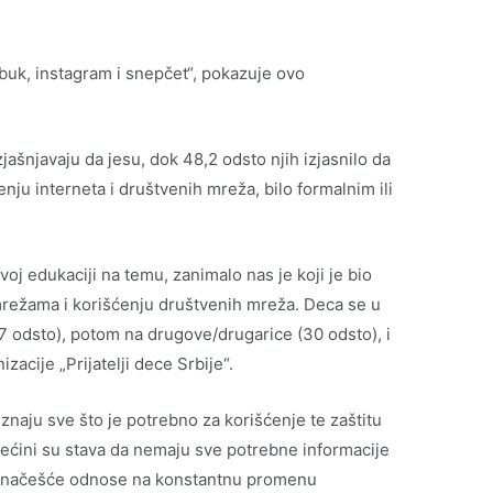
buk, instagram i snepčet“, pokazuje ovo
zjašnjavaju da jesu, dok 48,2 odsto njih izjasnilo da
nju interneta i društvenih mreža, bilo formalnim ili
kvoj edukaciji na temu, zanimalo nas je koji je bio
mrežama i korišćenju društvenih mreža. Deca se u
57 odsto), potom na drugove/drugarice (30 odsto), i
zacije „Prijatelji dece Srbije“.
 znaju sve što je potrebno za korišćenje te zaštitu
ećini su stava da nemaju sve potrebne informacije
se načešće odnose na konstantnu promenu