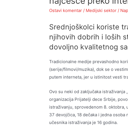
najčešće preko inte
Ostavi komentar
/
Medijski sektor
/ Nap
Srednjoškolci koriste t
njihovih dobrih i loših 
dovoljno kvalitetnog s
Tradicionalne medije prevashodno kori
(serije/filmovi/muzika), dok se o vest
putem interneta, jer u istinitost vesti 
Ovo su neki od zaključaka istraživanja ,,
organizacija Prijatelji dece Srbije, 
istraživanju, sprovedenom 8. oktobra, u
37 devojčica, 18 dečaka i jedna osoba n
učesnika istraživanja je 16 godina.