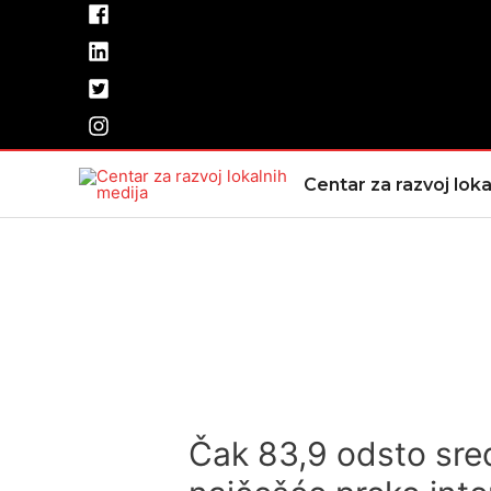
Pređi
na
sadržaj
Centar za razvoj loka
Čak 83,9 odsto sred