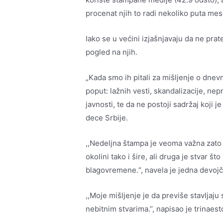
procenat njih to radi nekoliko puta mes
Iako se u većini izjašnjavaju da ne pra
pogled na njih.
„Kada smo ih pitali za mišljenje o dnev
poput: lažnih vesti, skandalizacije, nep
javnosti, te da ne postoji sadržaj koji je
dece Srbije.
,,Nedeljna štampa je veoma važna zato 
okolini tako i šire, ali druga je stvar št
blagovremene.“, navela je jedna devojč
,,Moje mišljenje je da previše stavljaj
nebitnim stvarima.’’, napisao je trinaes