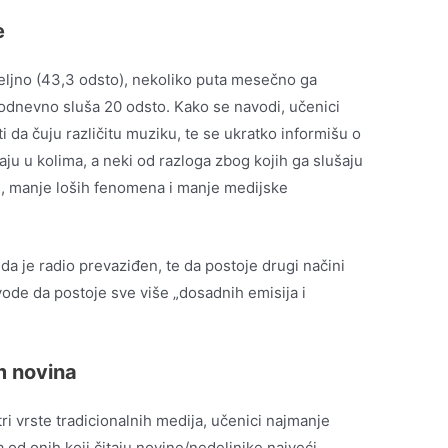
e
eljno (43,3 odsto), nekoliko puta mesečno ga
kodnevno sluša 20 odsto. Kako se navodi, učenici
 da čuju različitu muziku, te se ukratko informišu o
ju u kolima, a neki od razloga zbog kojih ga slušaju
žaj, manje loših fenomena i manje medijske
 da je radio prevaziđen, te da postoje drugi načini
vode da postoje sve više „dosadnih emisija i
m novina
ri vrste tradicionalnih medija, učenici najmanje
 od onih koji čitaju novine/nedeljnike najveći