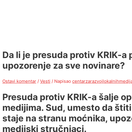
Da li je presuda protiv KRIK-a
upozorenje za sve novinare?
Ostavi komentar
/
Vesti
/ Napisao
centarzarazvojlokalnihmedij
Presuda protiv KRIK-a šalje o
medijima. Sud, umesto da štiti 
staje na stranu moćnika, upoz
medijski stručnjaci.