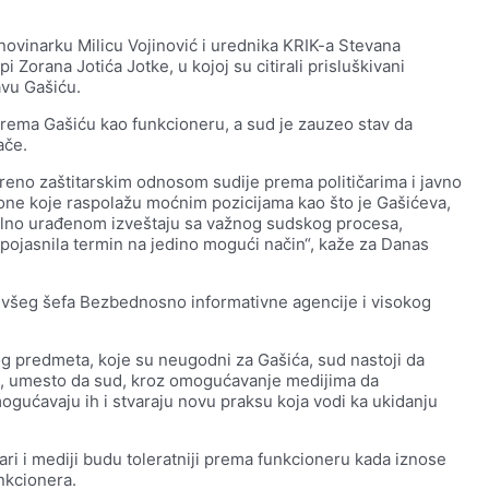
ovinarku Milicu Vojinović i urednika KRIK-a Stevana
 Zorana Jotića Jotke, u kojoj su citirali prisluškivani
avu Gašiću.
 prema Gašiću kao funkcioneru, a sud je zauzeo stav da
ače.
oreno zaštitarskim odnosom sudije prema političarima i javno
o one koje raspolažu moćnim pozicijama kao što je Gašićeva,
onalno urađenom izveštaju sa važnog sudskog procesa,
 pojasnila termin na jedino mogući način“, kaže za Danas
 bivšeg šefa Bezbednosno informativne agencije i visokog
og predmeta, koje su neugodni za Gašića, sud nastoji da
e, umesto da sud, kroz omogućavanje medijima da
mogućavaju ih i stvaraju novu praksu koja vodi ka ukidanju
ri i mediji budu toleratniji prema funkcioneru kada iznose
unkcionera.