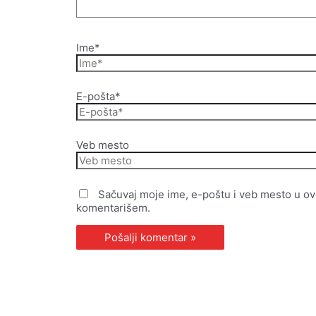
Ime*
E-pošta*
Veb mesto
Sačuvaj moje ime, e-poštu i veb mesto u o
komentarišem.