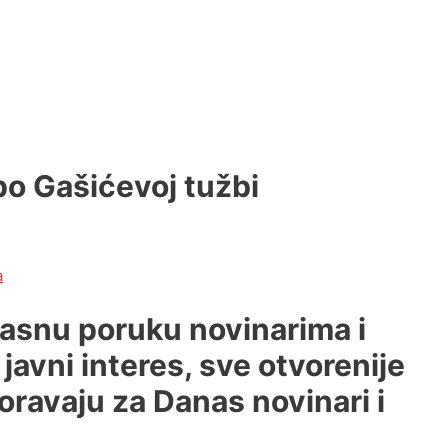
 po Gašićevoj tužbi
a
pasnu poruku novinarima i
javni interes, sve otvorenije
oravaju za Danas novinari i