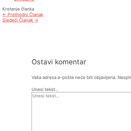
Kretanje članka
←
Prethodni Članak
Sledeći Članak
→
Ostavi komentar
Vaša adresa e-pošte neće biti objavljena.
Neoph
Unesi tekst...