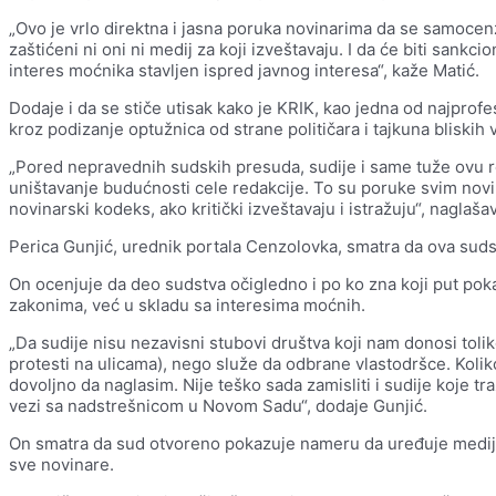
„Ovo je vrlo direktna i jasna poruka novinarima da se samocenz
zaštićeni ni oni ni medij za koji izveštavaju. I da će biti sankci
interes moćnika stavljen ispred javnog interesa“, kaže Matić.
Dodaje i da se stiče utisak kako je KRIK, kao jedna od najprofe
kroz podizanje optužnica od strane političara i tajkuna bliskih v
„Pored nepravednih sudskih presuda, sudije i same tuže ovu red
uništavanje budućnosti cele redakcije. To su poruke svim novi
novinarski kodeks, ako kritički izveštavaju i istražuju“, naglaša
Perica Gunjić, urednik portala Cenzolovka, smatra da ova sud
On ocenjuje da deo sudstva očigledno i po ko zna koji put pok
zakonima, već u skladu sa interesima moćnih.
„Da sudije nisu nezavisni stubovi društva koji nam donosi toli
protesti na ulicama), nego služe da odbrane vlastodršce. Kolik
dovoljno da naglasim. Nije teško sada zamisliti i sudije koje t
vezi sa nadstrešnicom u Novom Sadu“, dodaje Gunjić.
On smatra da sud otvoreno pokazuje nameru da uređuje medije
sve novinare.