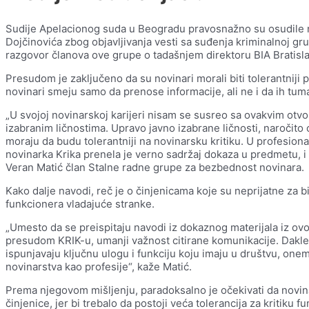
Sudije Apelacionog suda u Beogradu pravosnažno su osudile n
Dojčinovića zbog objavljivanja vesti sa suđenja kriminalnoj grupi
razgovor članova ove grupe o tadašnjem direktoru BIA Bratisl
Presudom je zaključeno da su novinari morali biti tolerantniji
novinari smeju samo da prenose informacije, ali ne i da ih tum
„U svojoj novinarskoj karijeri nisam se susreo sa ovakvim otv
izabranim ličnostima. Upravo javno izabrane ličnosti, naročit
moraju da budu tolerantniji na novinarsku kritiku. U profesi
novinarka Krika prenela je verno sadržaj dokaza u predmetu, i
Veran Matić član Stalne radne grupe za bezbednost novinara.
Kako dalje navodi, reč je o činjenicama koje su neprijatne za
funkcionera vladajuće stranke.
„Umesto da se preispitaju navodi iz dokaznog materijala iz ov
presudom KRIK-u, umanji važnost citirane komunikacije. Dakl
ispunjavaju ključnu ulogu i funkciju koju imaju u društvu, one
novinarstva kao profesije“, kaže Matić.
Prema njegovom mišljenju, paradoksalno je očekivati da novina
činjenice, jer bi trebalo da postoji veća tolerancija za kritiku f