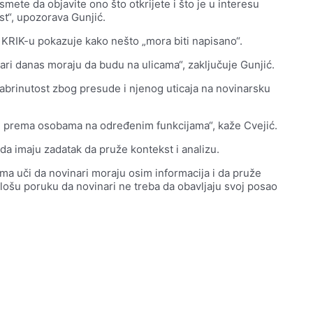
mete da objavite ono što otkrijete i što je u interesu
st“, upozorava Gunjić.
 KRIK-u pokazuje kako nešto „mora biti napisano“.
inari danas moraju da budu na ulicama“, zaključuje Gunjić.
zabrinutost zbog presude i njenog uticaja na novinarsku
iji prema osobama na određenim funkcijama“, kaže Cvejić.
da imaju zadatak da pruže kontekst i analizu.
ama uči da novinari moraju osim informacija i da pruže
 lošu poruku da novinari ne treba da obavljaju svoj posao