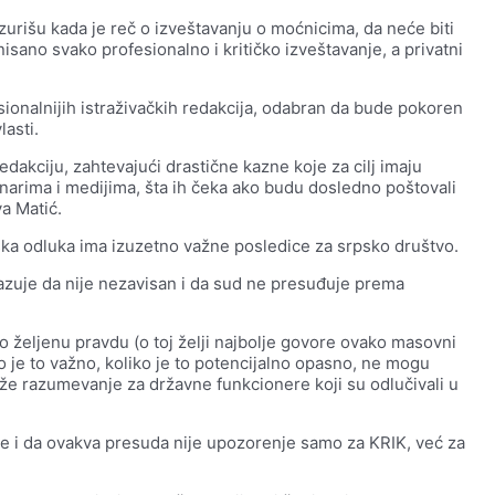
urišu kada je reč o izveštavanju o moćnicima, da neće biti
onisano svako profesionalno i kritičko izveštavanje, a privatni
sionalnijih istraživačkih redakcija, odabran da bude pokoren
lasti.
akciju, zahtevajući drastične kazne koje za cilj imaju
narima i medijima, šta ih čeka ako budu dosledno poštovali
va Matić.
ska odluka ima izuzetno važne posledice za srpsko društvo.
azuje da nije nezavisan i da sud ne presuđuje prema
ko željenu pravdu (o toj želji najbolje govore ovako masovni
o je to važno, koliko je to potencijalno opasno, ne mogu
raže razumevanje za državne funkcionere koji su odlučivali u
 i da ovakva presuda nije upozorenje samo za KRIK, već za