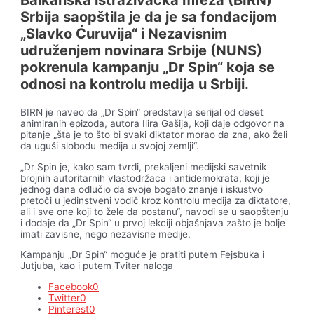
Srbija saopštila je da je sa fondacijom
„Slavko Ćuruvija“ i Nezavisnim
udruženjem novinara Srbije (NUNS)
pokrenula kampanju „Dr Spin“ koja se
odnosi na kontrolu medija u Srbiji.
BIRN je naveo da „Dr Spin“ predstavlja serijal od deset
animiranih epizoda, autora Ilira Gašija, koji daje odgovor na
pitanje „šta je to što bi svaki diktator morao da zna, ako želi
da uguši slobodu medija u svojoj zemlji“.
„Dr Spin je, kako sam tvrdi, prekaljeni medijski savetnik
brojnih autoritarnih vlastodržaca i antidemokrata, koji je
jednog dana odlučio da svoje bogato znanje i iskustvo
pretoči u jedinstveni vodič kroz kontrolu medija za diktatore,
ali i sve one koji to žele da postanu“, navodi se u saopštenju
i dodaje da „Dr Spin“ u prvoj lekciji objašnjava zašto je bolje
imati zavisne, nego nezavisne medije.
Kampanju „Dr Spin“ moguće je pratiti putem Fejsbuka i
Jutjuba, kao i putem Tviter naloga
Facebook
0
Twitter
0
Pinterest
0