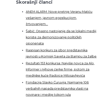
Skorašnji članci
ANEM ALARM: Nove pretnje Veranu Matiću
vešanjem, javnom egzekucijom,
žrtvovanjem…
Šabić: Opasno nastojanje da se lokalni mediji
koriste za demonizovanje političkih
oponenata
Raspisan konkurs za izbor predstavnika
javnosti u Komisiji Saveta za štampu za žalbe
Rezultati 153 konkursa: Najviše novca za Alo,
Informer i njihove ćerke firme, potom za
medijske kuće Radoice Milosavljevića
Fondacija Slavko Ćuruvija: Najmanje 106
verbalnih napada predstavnika vlasti na
novinare i medije tokom jula