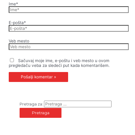
Ime*
E-pošta*
Veb mesto
Sačuvaj moje ime, e-poštu i veb mesto u ovom
pregledaču veba za sledeći put kada komentarišem.
Pretraga za: