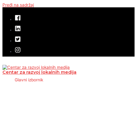
Pređi na sadržaj
Centar za razvoj lokalnih medija
Glavni izbornik