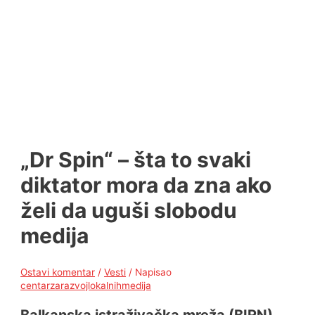
„Dr Spin“ – šta to svaki
diktator mora da zna ako
želi da uguši slobodu
medija
Ostavi komentar
/
Vesti
/ Napisao
centarzarazvojlokalnihmedija
Balkanska istraživačka mreža (BIRN)