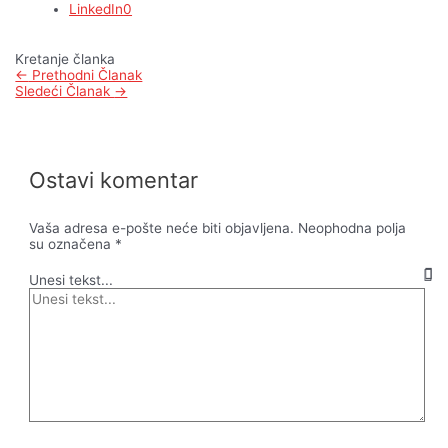
LinkedIn
0
Kretanje članka
←
Prethodni Članak
Sledeći Članak
→
Ostavi komentar
Vaša adresa e-pošte neće biti objavljena.
Neophodna polja
su označena
*
Unesi tekst...