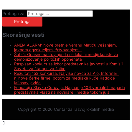
Pretraga za:
Skorašnje vesti
ANEM ALARM: Nove pretnje Veranu Matiću vešanjem,
javnom egzekucijom, žrtvovanjem…
Šabić: Opasno nastojanje da se lokalni mediji koriste za
demonizovanje političkih oponenata
Raspisan konkurs za izbor predstavnika javnosti u Komisiji
Saveta za štampu za žalbe
Rezultati 153 konkursa: Najviše novca za Alo, Informer i
njihove ćerke firme, potom za medijske kuće Radoice
Milosavljevića
Fondacija Slavko Ćuruvija: Najmanje 106 verbalnih napada
predstavnika vlasti na novinare i medije tokom jula
Copyright © 2026
Centar za razvoj lokalnih medija