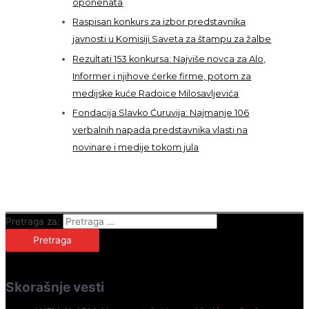
oponenata
Raspisan konkurs za izbor predstavnika
javnosti u Komisiji Saveta za štampu za žalbe
Rezultati 153 konkursa: Najviše novca za Alo,
Informer i njihove ćerke firme, potom za
medijske kuće Radoice Milosavljevića
Fondacija Slavko Ćuruvija: Najmanje 106
verbalnih napada predstavnika vlasti na
novinare i medije tokom jula
Pretraga za:
Skorašnje vesti