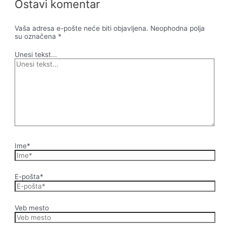
Ostavi komentar
Vaša adresa e-pošte neće biti objavljena.
Neophodna polja
su označena
*
Unesi tekst...
Ime*
E-pošta*
Veb mesto