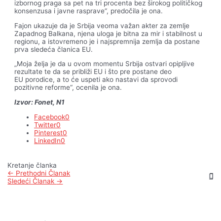
izbornog praga sa pet na tri procenta bez širokog političkog
konsenzusa i javne rasprave“, predočila je ona.
Fajon ukazuje da je Srbija veoma važan akter za zemlje
Zapadnog Balkana, njena uloga je bitna za mir i stabilnost u
regionu, a istovremeno je i najspremnija zemlja da postane
prva sledeća članica EU.
„Moja želja je da u ovom momentu Srbija ostvari opipljive
rezultate te da se približi EU i što pre postane deo
EU porodice, a to će uspeti ako nastavi da sprovodi
pozitivne reforme“, ocenila je ona.
Izvor: Fonet, N1
Facebook
0
Twitter
0
Pinterest
0
LinkedIn
0
Kretanje članka
←
Prethodni Članak
Sledeći Članak
→