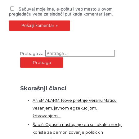
Sačuvaj moje ime, e-poštu i veb mesto u ovom
pregledaču veba za sledeći put kada komentarišem.
Pretraga za:
Skorašnji članci
ANEM ALARM: Nove pretnje Veranu Matiću
vešanjem, javnom egzekucijom,
žrtvovanjem…
Šabić: Opasno nastojanje da se lokalni mediji
koriste za demonizovanje političkih