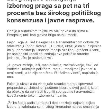
izbornog praga sa pet na tri
procenta bez širokog političkog
konsenzusa i javne rasprave.
Ona je u autorskom tekstu za NIN navela da njima u
Evropskoj uniji kao glavna briga ostaju mediji.
Fajon, koja je i šef Delegacije u Parlamentarnom odboru za
stabilizaciji i pridruživanje EU i Srbije, ukazuje da su činjenice
da su demokratija i sloboda medija ozbiljno ugroženi u Srbiji,
jer nacionalni kanali ne tretiraju sve političke stranke
jednako, „što je nedopustivo“.
„A, govor mržnje, laži, manipulacije, zastrašivanje, čak i od
vodećih i uticajnih političara, raste u medijima i javnosti u
ovoj zemlji, a to nije ono što u EU želimo videti“, napisala je
ona.
Fajon je ukazala da vladajuće stranke moraju sprovesti
preporuke za slobodne i poštene izbore u ovoj godini, kao i
da očekuje da će vlasti ispuniti sporazume i uravnotežiti
izveštavanje tokom izborne kampanje.
„Žalim što je sada i preostali deo opozicije najavio bojkot
izbora, a zabrinuta sam i zbog iznenadne najave smanjenja