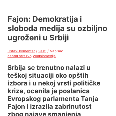
Fajon: Demokratija i
sloboda medija su ozbiljno
ugroženi u Srbiji
Ostavi komentar
/
Vesti
/ Napisao
centarzarazvojlokalnihmedija
Srbija se trenutno nalazi u
teškoj situaciji oko opštih
izbora i u nekoj vrsti političke
krize, ocenila je poslanica
Evropskog parlamenta Tanja
Fajon i izrazila zabrinutost
zbog najave smanjenja