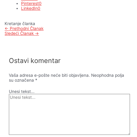
Pinterest
0
LinkedIn
0
Kretanje članka
←
Prethodni Članak
Sledeći Članak
→
Ostavi komentar
Vaša adresa e-pošte neće biti objavljena.
Neophodna polja
su označena
*
Unesi tekst...