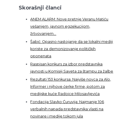
Skorašnji članci
ANEM ALARM: Nove pretnje Veranu Matiću
vešanjem, javnom egzekucijom,
žrtvovanjem…
Šabić: Opasno nastojanje da se lokalni mediji
koriste za demonizovanje političkih
oponenata
Raspisan konkurs za izbor predstavnika
javnosti u Komisiji Saveta za štampu za žalbe
Rezultati 153 konkursa: Najviše novca za Alo,
Informer i njihove ćerke firme, potom za
medijske kuće Radoice Milosavljevića
Fondacija Slavko Ćuruvija: Najmanje 106
verbalnih napada predstavnika vlasti na
novinare i medije tokom jula