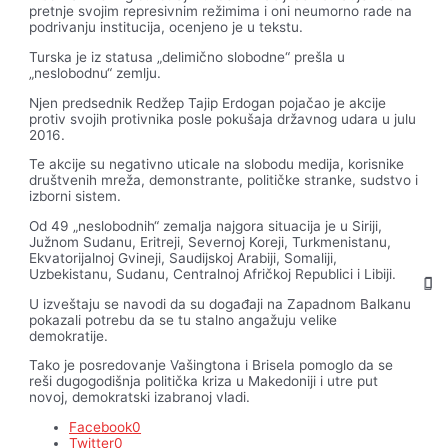
pretnje svojim represivnim režimima i oni neumorno rade na
podrivanju institucija, ocenjeno je u tekstu.
Turska je iz statusa „delimično slobodne“ prešla u
„neslobodnu“ zemlju.
Njen predsednik Redžep Tajip Erdogan pojačao je akcije
protiv svojih protivnika posle pokušaja državnog udara u julu
2016.
Te akcije su negativno uticale na slobodu medija, korisnike
društvenih mreža, demonstrante, političke stranke, sudstvo i
izborni sistem.
Od 49 „neslobodnih“ zemalja najgora situacija je u Siriji,
Južnom Sudanu, Eritreji, Severnoj Koreji, Turkmenistanu,
Ekvatorijalnoj Gvineji, Saudijskoj Arabiji, Somaliji,
Uzbekistanu, Sudanu, Centralnoj Afričkoj Republici i Libiji.
U izveštaju se navodi da su događaji na Zapadnom Balkanu
pokazali potrebu da se tu stalno angažuju velike
demokratije.
Tako je posredovanje Vašingtona i Brisela pomoglo da se
reši dugogodišnja politička kriza u Makedoniji i utre put
novoj, demokratski izabranoj vladi.
Facebook
0
Twitter
0