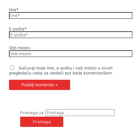
Ime*
E-pošta*
Veb mesto
Sačuvaj moje ime, e-poštu i veb mesto u ovom
pregledaču veba za sledeći put kada komentarišem.
Pretraga za: