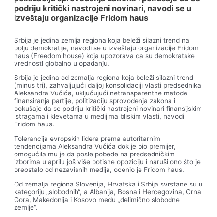
podriju kritički nastrojeni novinari, navodi se u
izveštaju organizacije Fridom haus
Srbija je jedina zemlja regiona koja beleži silazni trend na
polju demokratije, navodi se u izveštaju organizacije Fridom
haus (Freedom house) koja upozorava da su demokratske
vrednosti globalno u opadanju.
Srbija je jedina od zemalja regiona koja beleži silazni trend
(minus tri), zahvaljujući daljoj konsolidaciji vlasti predsednika
Aleksandra Vučića, uključujući netransparentne metode
finansiranja partije, politizaciju sprovođenja zakona i
pokušaje da se podriju kritički nastrojeni novinari finansijskim
istragama i klevetama u medijima bliskim vlasti, navodi
Fridom haus.
Tolerancija evropskih lidera prema autoritarnim
tendencijama Aleksandra Vučića dok je bio premijer,
omogućila mu je da posle pobede na predsedničkim
izborima u aprilu još više potisne opoziciju i naruši ono što je
preostalo od nezavisnih medija, ocenio je Fridom haus.
Od zemalja regiona Slovenija, Hrvatska i Srbija svrstane su u
kategoriju „slobodnih“, a Albanija, Bosna i Hercegovina, Crna
Gora, Makedonija i Kosovo među „delimično slobodne
zemlje“.