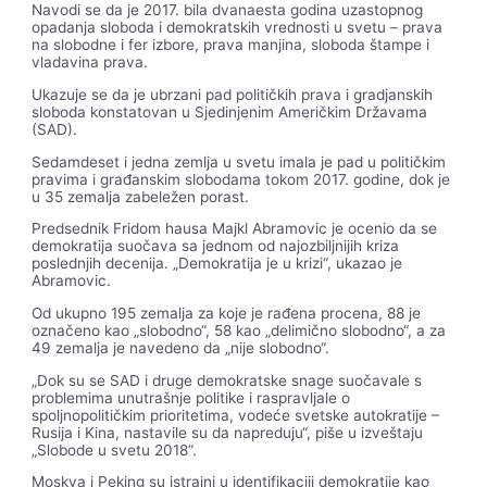
Navodi se da je 2017. bila dvanaesta godina uzastopnog
opadanja sloboda i demokratskih vrednosti u svetu – prava
na slobodne i fer izbore, prava manjina, sloboda štampe i
vladavina prava.
Ukazuje se da je ubrzani pad političkih prava i gradjanskih
sloboda konstatovan u Sjedinjenim Američkim Državama
(SAD).
Sedamdeset i jedna zemlja u svetu imala je pad u političkim
pravima i građanskim slobodama tokom 2017. godine, dok je
u 35 zemalja zabeležen porast.
Predsednik Fridom hausa Majkl Abramovic je ocenio da se
demokratija suočava sa jednom od najozbiljnijih kriza
poslednjih decenija. „Demokratija je u krizi“, ukazao je
Abramovic.
Od ukupno 195 zemalja za koje je rađena procena, 88 je
označeno kao „slobodno“, 58 kao „delimično slobodno“, a za
49 zemalja je navedeno da „nije slobodno“.
„Dok su se SAD i druge demokratske snage suočavale s
problemima unutrašnje politike i raspravljale o
spoljnopolitičkim prioritetima, vodeće svetske autokratije –
Rusija i Kina, nastavile su da napreduju“, piše u izveštaju
„Slobode u svetu 2018“.
Moskva i Peking su istrajni u identifikaciji demokratije kao