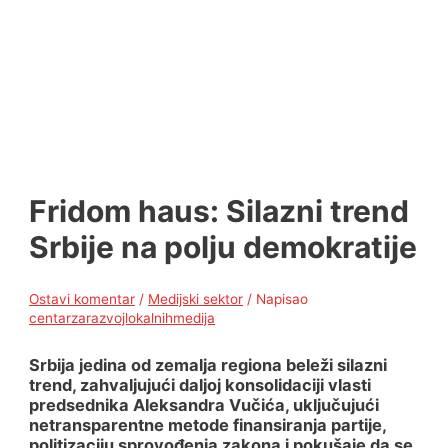
Fridom haus: Silazni trend
Srbije na polju demokratije
Ostavi komentar
/
Medijski sektor
/ Napisao
centarzarazvojlokalnihmedija
Srbija jedina od zemalja regiona beleži silazni
trend, zahvaljujući daljoj konsolidaciji vlasti
predsednika Aleksandra Vučića, uključujući
netransparentne metode finansiranja partije,
politizaciju sprovođenja zakona i pokušaje da se