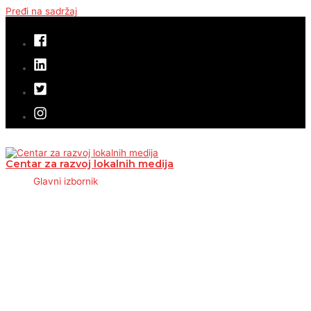
Pređi na sadržaj
Centar za razvoj lokalnih medija
Glavni izbornik