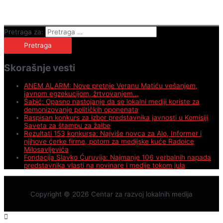
Pretraga za:
Skorašnje vesti
ANEM ALARM: Nove pretnje Veranu Matiću vešanjem,
javnom egzekucijom, žrtvovanjem…
Šabić: Opasno nastojanje da se lokalni mediji koriste za
demonizovanje političkih oponenata
Raspisan konkurs za izbor predstavnika javnosti u Komisiji
Saveta za štampu za žalbe
Rezultati 153 konkursa: Najviše novca za Alo, Informer i
njihove ćerke firme, potom za medijske kuće Radoice
Milosavljevića
Fondacija Slavko Ćuruvija: Najmanje 106 verbalnih napada
predstavnika vlasti na novinare i medije tokom jula
Copyright © 2026
Centar za razvoj lokalnih medija