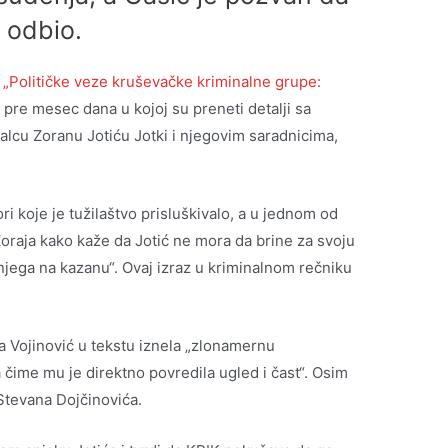
n odbio.
i
„Političke veze kruševačke kriminalne grupe:
 pre mesec dana u kojoj su preneti detalji sa
cu Zoranu Jotiću Jotki i njegovim saradnicima,
i koje je tužilaštvo prisluškivalo, a u jednom od
Zoraja kako kaže da Jotić ne mora da brine za svoju
njega na kazanu“. Ovaj izraz u kriminalnom rečniku
ca Vojinović u tekstu iznela „zlonamernu
 čime mu je direktno povredila ugled i čast“. Osim
 Stevana Dojčinovića.