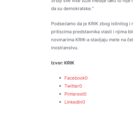
Srbiji sve više tuže medije iako to nije
da su demokratske.“
Podsećamo da je KRIK zbog istinitog i
pritiscima predstavnika vlasti i njima b
novinarima KRIK-a stavljaju mete na čela
inostranstvu.
Izvor: KRIK
Facebook
0
Twitter
0
Pinterest
0
LinkedIn
0