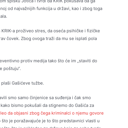
nom spisku Jotića i tvrdi da KRIK pokušava da ga
oj od najvažnijih funkcija u državi, kao i zbog toga
ala.
 KRIK-a proživeo stres, da oseća psihičke i fizičke
av čovek. Zbog ovoga traži da mu se isplati pola
eventivno protiv medija tako što će im „staviti do
e poštuju“.
 plaši Gašićeve tužbe.
avili smo samo činjenice sa suđenja i čak smo
an kako bismo pokušali da stignemo do Gašića za
eleo da objasni zbog čega kriminalci o njemu govore
 što je poražavajuće je to što predstavnici vlasti u