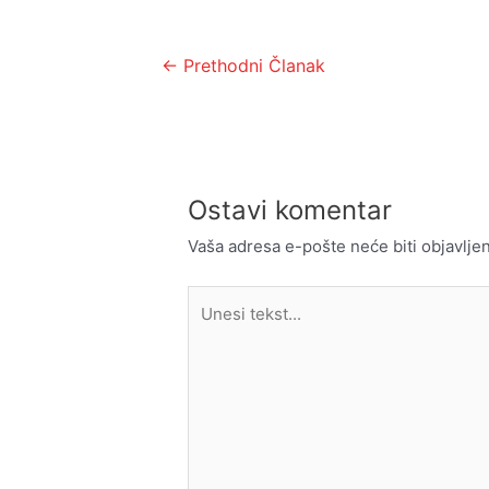
Kretanje
←
Prethodni Članak
članka
Ostavi komentar
Vaša adresa e-pošte neće biti objavljen
Unesi
tekst...