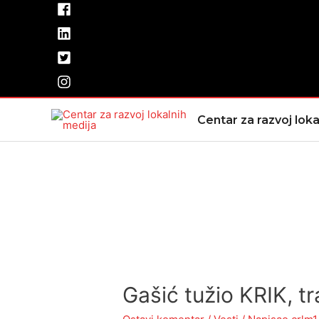
Pređi
na
sadržaj
Centar za razvoj loka
Gašić tužio KRIK, tr