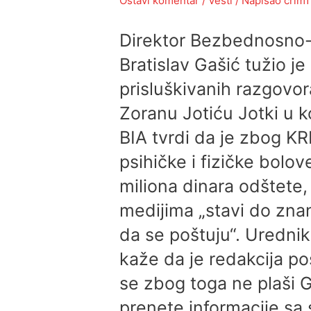
Ostavi komentar
/
Vesti
/ Napisao
crlm1
Direktor Bezbednosno-i
Bratislav Gašić tužio je
prisluškivanih razgovor
Zoranu Jotiću Jotki u k
BIA tvrdi da je zbog K
psihičke i fizičke bolov
miliona dinara odštete, 
medijima „stavi do znan
da se poštuju“. Uredni
kaže da je redakcija po
se zbog toga ne plaši 
prenete informacije sa