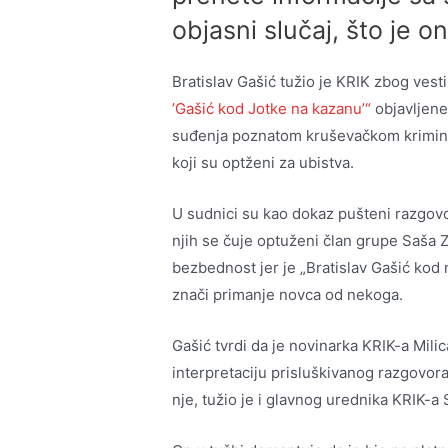
objasni slučaj, što je o
Bratislav Gašić tužio je KRIK zbog vest
’Gašić kod Jotke na kazanu’“
objavljene
suđenja poznatom kruševačkom kriminal
koji su optženi za ubistva.
U sudnici su kao dokaz pušteni razgovor
njih se čuje optuženi član grupe Saša 
bezbednost jer je „Bratislav Gašić kod 
znači primanje novca od nekoga.
Gašić tvrdi da je novinarka KRIK-a Mili
interpretaciju prisluškivanog razgovora
nje, tužio je i glavnog urednika KRIK-a