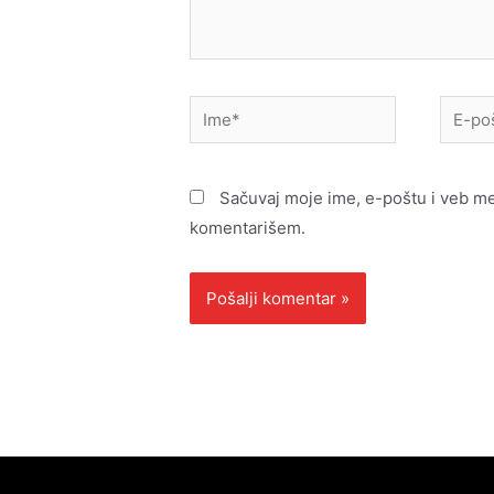
Ime*
E-
pošta*
Sačuvaj moje ime, e-poštu i veb m
komentarišem.