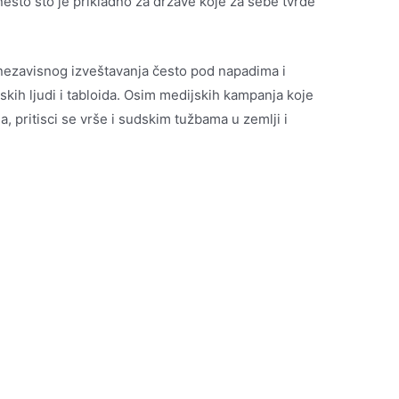
 nešto što je prikladno za države koje za sebe tvrde
 nezavisnog izveštavanja često pod napadima i
liskih ljudi i tabloida. Osim medijskih kampanja koje
, pritisci se vrše i sudskim tužbama u zemlji i