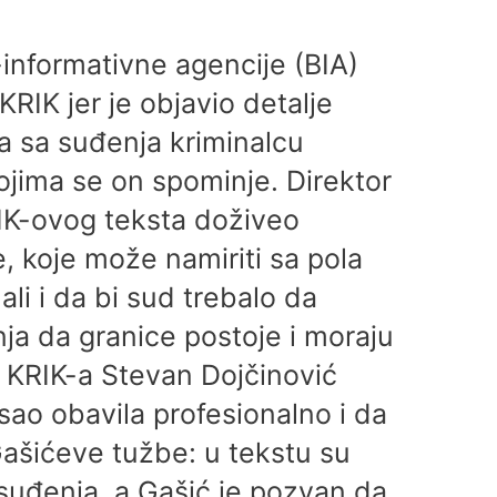
nformativne agencije (BIA)
 KRIK jer je objavio detalje
a sa suđenja kriminalcu
ojima se on spominje. Direktor
RIK-ovog teksta doživeo
e, koje može namiriti sa pola
ali i da bi sud trebalo da
ja da granice postoje i moraju
k KRIK-a Stevan Dojčinović
sao obavila profesionalno i da
Gašićeve tužbe: u tekstu su
 suđenja, a Gašić je pozvan da