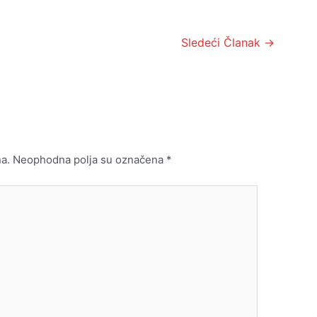
Sledeći Članak
→
a.
Neophodna polja su označena
*