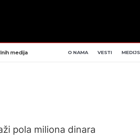
O NAMA
VESTI
MEDIJS
lnih medija
aži pola miliona dinara