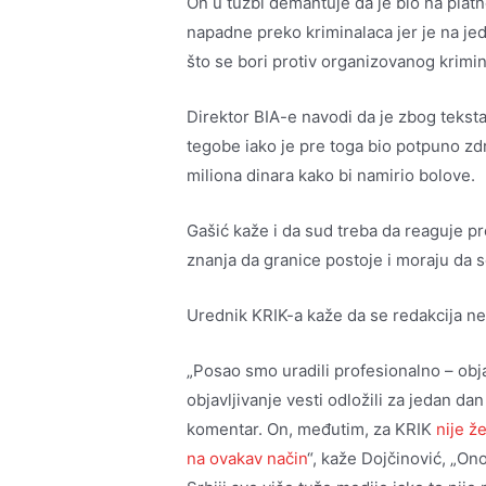
On u tužbi demantuje da je bio na plat
napadne preko kriminalaca jer je na jedn
što se bori protiv organizovanog krimin
Direktor BIA-e navodi da je zbog teksta
tegobe iako je pre toga bio potpuno zdr
miliona dinara kako bi namirio bolove.
Gašić kaže i da sud treba da reaguje pr
znanja da granice postoje i moraju da s
Urednik KRIK-a kaže da se redakcija ne
„Posao smo uradili profesionalno – obj
objavljivanje vesti odložili za jedan d
komentar. On, međutim, za KRIK
nije ž
na ovakav način
“, kaže Dojčinović, „Ono