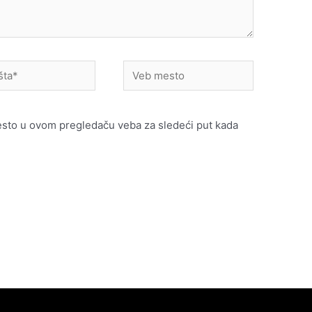
Veb
mesto
esto u ovom pregledaču veba za sledeći put kada