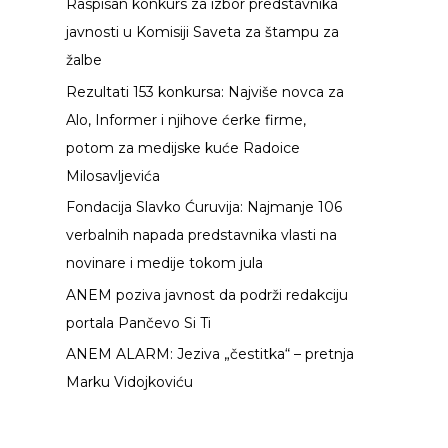
Raspisan konkurs za izbor predstavnika
g
javnosti u Komisiji Saveta za štampu za
a
žalbe
z
Rezultati 153 konkursa: Najviše novca za
a
Alo, Informer i njihove ćerke firme,
:
potom za medijske kuće Radoice
Milosavljevića
Fondacija Slavko Ćuruvija: Najmanje 106
verbalnih napada predstavnika vlasti na
novinare i medije tokom jula
ANEM poziva javnost da podrži redakciju
portala Pančevo Si Ti
ANEM ALARM: Jeziva „čestitka“ – pretnja
Marku Vidojkoviću