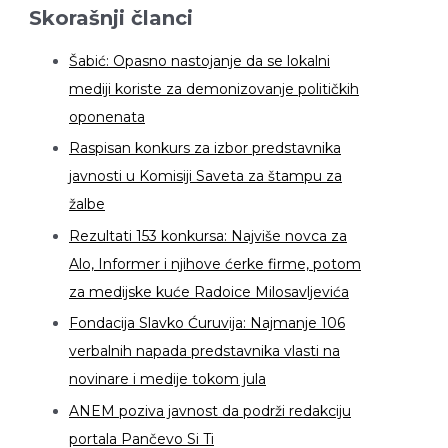
Skorašnji članci
Šabić: Opasno nastojanje da se lokalni
mediji koriste za demonizovanje političkih
oponenata
Raspisan konkurs za izbor predstavnika
javnosti u Komisiji Saveta za štampu za
žalbe
Rezultati 153 konkursa: Najviše novca za
Alo, Informer i njihove ćerke firme, potom
za medijske kuće Radoice Milosavljevića
Fondacija Slavko Ćuruvija: Najmanje 106
verbalnih napada predstavnika vlasti na
novinare i medije tokom jula
ANEM poziva javnost da podrži redakciju
portala Pančevo Si Ti