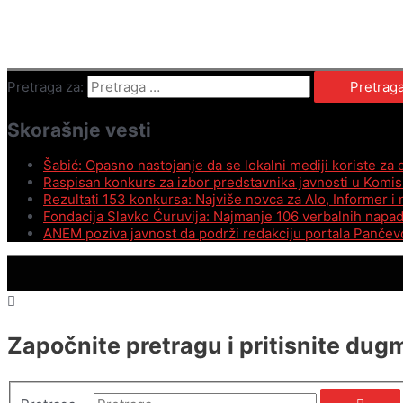
Pretraga za:
Skorašnje vesti
Šabić: Opasno nastojanje da se lokalni mediji koriste za
Raspisan konkurs za izbor predstavnika javnosti u Komis
Rezultati 153 konkursa: Najviše novca za Alo, Informer i
Fondacija Slavko Ćuruvija: Najmanje 106 verbalnih napada
ANEM poziva javnost da podrži redakciju portala Pančevo
Započnite pretragu i pritisnite dug