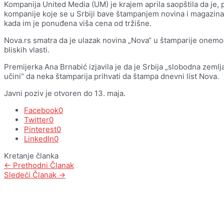
Kompanija United Media (UM) je krajem aprila saopštila da je, pl
kompanije koje se u Srbiji bave štampanjem novina i magazina, 
kada im je ponuđena viša cena od tržišne.
Nova.rs smatra da je ulazak novina „Nova“ u štamparije onemogu
bliskih vlasti.
Premijerka Ana Brnabić izjavila je da je Srbija „slobodna zemlj
učini“ da neka štamparija prihvati da štampa dnevni list Nova.
Javni poziv je otvoren do 13. maja.
Facebook
0
Twitter
0
Pinterest
0
LinkedIn
0
Kretanje članka
←
Prethodni Članak
Sledeći Članak
→