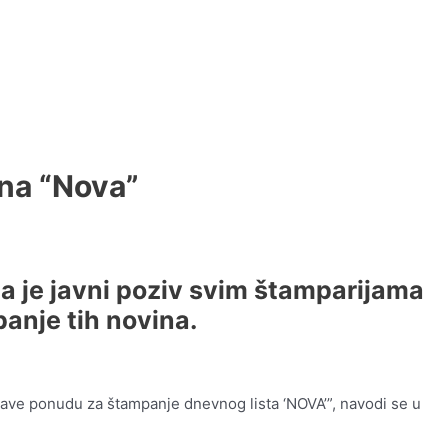
ina “Nova”
a je javni poziv svim štamparijama
anje tih novina.
stave ponudu za štampanje dnevnog lista ‘NOVA’”, navodi se u