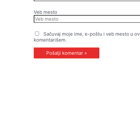
Veb mesto
Sačuvaj moje ime, e-poštu i veb mesto u o
komentarišem.