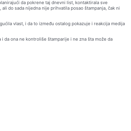
anirajući da pokrene taj dnevni list, kontaktirala sve
ali do sada nijedna nije prihvatila posao štampanja, čak ni
ćila vlast, i da to između ostalog pokazuje i reakcija medija
a i da ona ne kontroliše štamparije i ne zna šta može da