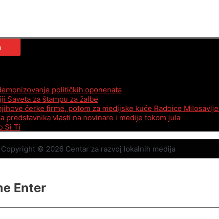
 demonizovanje političkih oponenata
iji Saveta za štampu za žalbe
 njihove ćerke firme, potom za medijske kuće Radoice Milosavlje
 predstavnika vlasti na novinare i medije tokom jula
 Si Ti
Copyright © 2026
Centar za razvoj lokalnih medija
me Enter