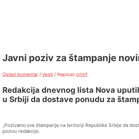
Javni poziv za štampanje nov
Ostavi komentar
/
Vesti
/ Napisao
crlm1
Redakcija dnevnog lista Nova uputil
u Srbiji da dostave ponudu za štamp
„Pozivamo sve štamparije na teritoriji Republike Srbije da do
pozivu redakcije.