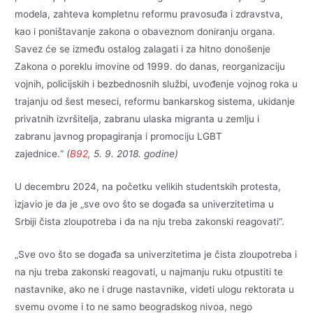
modela, zahteva kompletnu reformu pravosuđa i zdravstva,
kao i poništavanje zakona o obaveznom doniranju organa.
Savez će se između ostalog zalagati i za hitno donošenje
Zakona o poreklu imovine od 1999. do danas, reorganizaciju
vojnih, policijskih i bezbednosnih službi, uvođenje vojnog roka u
trajanju od šest meseci, reformu bankarskog sistema, ukidanje
privatnih izvršitelja, zabranu ulaska migranta u zemlju i
zabranu javnog propagiranja i promociju LGBT
zajednice.“
(
B92
, 5. 9. 2018. godine)
U decembru 2024, na početku velikih studentskih protesta,
izjavio je da je „sve ovo što se događa sa univerzitetima u
Srbiji čista zloupotreba i da na nju treba zakonski reagovati“.
„Sve ovo što se događa sa univerzitetima je čista zloupotreba i
na nju treba zakonski reagovati, u najmanju ruku otpustiti te
nastavnike, ako ne i druge nastavnike, videti ulogu rektorata u
svemu ovome i to ne samo beogradskog nivoa, nego