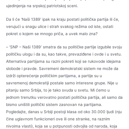
ujedinjenja na srpskoj patriotskoj sceni.
Da li će ‘Naši 1389’ ipak na kraju postati politička partija ili će,
verujući u snagu ulice i strah svakog režima od iste, ostati
pokret o kojem se mnogo priča, a uvek malo zna?
– ‘SNP – Naši 1389’ smatra da su političke partije izgubile svoju
političku ulogu i da su, kao takve, prevaziđene i ovde i u svetu.
Alternativa partijama su razni pokreti koji se rukovode idejama
slobode i pravde. Savremeni demokratski sistem ne može da
izdrži opterećenje političkim partijama, a partije su u
savremenoj demokratiji postale samo interesne grupe. Nije u
pitanju samo Srbija, to je tako svuda u svetu. Mi ćemo u
jednom trenutku verovatno postati politička partija, ali samo da
bismo uništili politički sistem zasnovan na partijama.
Pogledajte, danas u Srbiji postoji klasa od oko 30.000 ljudi (nju
čine uglavnom funkcioneri ove ili one stranke, na raznim
nivoima vlasti), koja se u potpunosti odvojila od naroda, koja