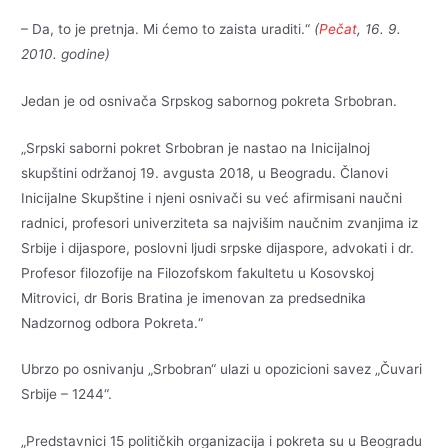
– Da, to je pretnja. Mi ćemo to zaista uraditi.“
(
Pečat
, 16. 9.
2010. godine)
Jedan je od osnivača Srpskog sabornog pokreta Srbobran.
„Srpski saborni pokret Srbobran je nastao na Inicijalnoj
skupštini održanoj 19. avgusta 2018, u Beogradu. Članovi
Inicijalne Skupštine i njeni osnivači su već afirmisani naučni
radnici, profesori univerziteta sa najvišim naučnim zvanjima iz
Srbije i dijaspore, poslovni ljudi srpske dijaspore, advokati i dr.
Profesor filozofije na Filozofskom fakultetu u Kosovskoj
Mitrovici, dr Boris Bratina je imenovan za predsednika
Nadzornog odbora Pokreta.“
Ubrzo po osnivanju „Srbobran“ ulazi u opozicioni savez „Čuvari
Srbije – 1244“.
„Predstavnici 15 političkih organizacija i pokreta su u Beogradu