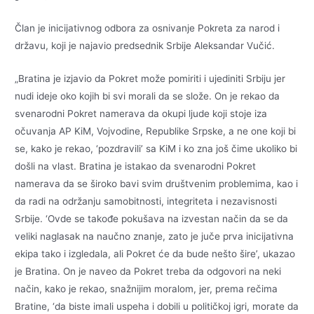
Član je inicijativnog odbora za osnivanje Pokreta za narod i
državu, koji je najavio predsednik Srbije Aleksandar Vučić.
„Bratina je izjavio da Pokret može pomiriti i ujediniti Srbiju jer
nudi ideje oko kojih bi svi morali da se slože. On je rekao da
svenarodni Pokret namerava da okupi ljude koji stoje iza
očuvanja AP KiM, Vojvodine, Republike Srpske, a ne one koji bi
se, kako je rekao, ‘pozdravili’ sa KiM i ko zna još čime ukoliko bi
došli na vlast. Bratina je istakao da svenarodni Pokret
namerava da se široko bavi svim društvenim problemima, kao i
da radi na održanju samobitnosti, integriteta i nezavisnosti
Srbije. ‘Ovde se takođe pokušava na izvestan način da se da
veliki naglasak na naučno znanje, zato je juče prva inicijativna
ekipa tako i izgledala, ali Pokret će da bude nešto šire’, ukazao
je Bratina. On je naveo da Pokret treba da odgovori na neki
način, kako je rekao, snažnijim moralom, jer, prema rečima
Bratine, ‘da biste imali uspeha i dobili u političkoj igri, morate da