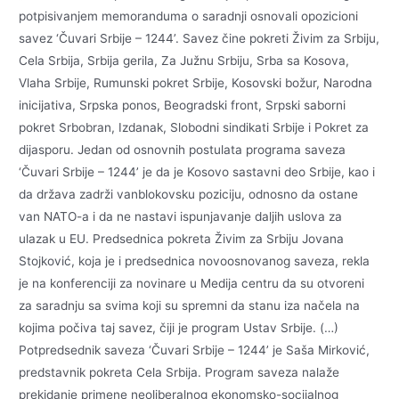
potpisivanjem memoranduma o saradnji osnovali opozicioni
savez ‘Čuvari Srbije – 1244’. Savez čine pokreti Živim za Srbiju,
Cela Srbija, Srbija gerila, Za Južnu Srbiju, Srba sa Kosova,
Vlaha Srbije, Rumunski pokret Srbije, Kosovski božur, Narodna
inicijativa, Srpska ponos, Beogradski front, Srpski saborni
pokret Srbobran, Izdanak, Slobodni sindikati Srbije i Pokret za
dijasporu. Jedan od osnovnih postulata programa saveza
‘Čuvari Srbije – 1244’ je da je Kosovo sastavni deo Srbije, kao i
da država zadrži vanblokovsku poziciju, odnosno da ostane
van NATO-a i da ne nastavi ispunjavanje daljih uslova za
ulazak u EU. Predsednica pokreta Živim za Srbiju Jovana
Stojković, koja je i predsednica novoosnovanog saveza, rekla
je na konferenciji za novinare u Medija centru da su otvoreni
za saradnju sa svima koji su spremni da stanu iza načela na
kojima počiva taj savez, čiji je program Ustav Srbije. (…)
Potpredsednik saveza ‘Čuvari Srbije – 1244’ je Saša Mirković,
predstavnik pokreta Cela Srbija. Program saveza nalaže
prekidanje primene neoliberalnog ekonomsko-socijalnog