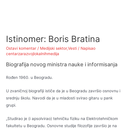
Istinomer: Boris Bratina
Ostavi komentar
/
Medijski sektor
,
Vesti
/ Napisao
centarzarazvojlokalnihmedija
Biografija novog ministra nauke i informisanja
Rođen 1960. u Beogradu.
U zvaničnoj biografiji ističe da je u Beogradu završio osnovnu i
srednju školu. Navodi da je u mladosti svirao gitaru u pank
grupi.
„Studirao je (i apsolvirao) tehničku fiziku na Elektrotehničkom
fakultetu u Beogradu. Osnovne studije filozofije završio je na