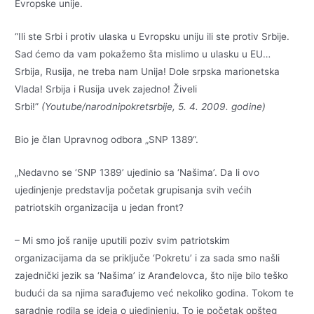
Evropske unije.
“Ili ste Srbi i protiv ulaska u Evropsku uniju ili ste protiv Srbije.
Sad ćemo da vam pokažemo šta mislimo u ulasku u EU…
Srbija, Rusija, ne treba nam Unija! Dole srpska marionetska
Vlada! Srbija i Rusija uvek zajedno! Živeli
Srbi!”
(Youtube/narodnipokretsrbije, 5. 4. 2009. godine)
Bio je član Upravnog odbora „SNP 1389“.
„Nedavno se ‘SNP 1389’ ujedinio sa ‘Našima’. Da li ovo
ujedinjenje predstavlja početak grupisanja svih većih
patriotskih organizacija u jedan front?
– Mi smo još ranije uputili poziv svim patriotskim
organizacijama da se priključe ‘Pokretu’ i za sada smo našli
zajednički jezik sa ‘Našima’ iz Aranđelovca, što nije bilo teško
budući da sa njima sarađujemo već nekoliko godina. Tokom te
saradnje rodila se ideja o ujedinjenju. To je početak opšteg