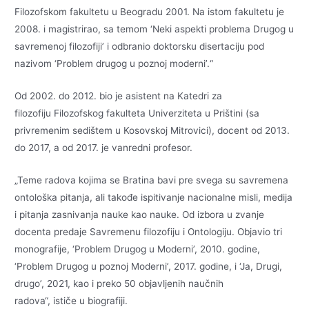
Filozofskom fakultetu u Beogradu 2001. Na istom fakultetu je
2008. i magistrirao, sa temom ‘Neki aspekti problema Drugog u
savremenoj filozofiji’ i odbranio doktorsku disertaciju pod
nazivom ‘Problem drugog u poznoj moderni’.“
Od 2002. do 2012. bio je asistent na Katedri za
filozofiju Filozofskog fakulteta Univerziteta u Prištini (sa
privremenim sedištem u Kosovskoj Mitrovici), docent od 2013.
do 2017, a od 2017. je vanredni profesor.
„Teme radova kojima se Bratina bavi pre svega su savremena
ontološka pitanja, ali takođe ispitivanje nacionalne misli, medija
i pitanja zasnivanja nauke kao nauke. Od izbora u zvanje
docenta predaje Savremenu filozofiju i Ontologiju. Objavio tri
monografije, ‘Problem Drugog u Moderni’, 2010. godine,
‘Problem Drugog u poznoj Moderni’, 2017. godine, i ‘Ja, Drugi,
drugo’, 2021, kao i preko 50 objavljenih naučnih
radova“, ističe u biografiji.