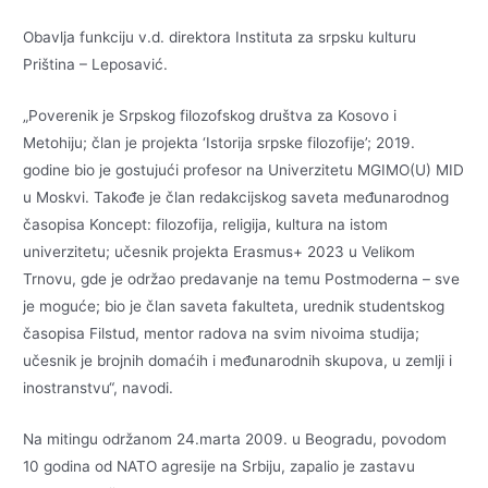
Obavlja funkciju v.d. direktora Instituta za srpsku kulturu
Priština – Leposavić.
„Poverenik je Srpskog filozofskog društva za Kosovo i
Metohiju; član je projekta ‘Istorija srpske filozofije’; 2019.
godine bio je gostujući profesor na Univerzitetu MGIMO(U) MID
u Moskvi. Takođe je član redakcijskog saveta međunarodnog
časopisa Koncept: filozofija, religija, kultura na istom
univerzitetu; učesnik projekta Erasmus+ 2023 u Velikom
Trnovu, gde je održao predavanje na temu Postmoderna – sve
je moguće; bio je član saveta fakulteta, urednik studentskog
časopisa Filstud, mentor radova na svim nivoima studija;
učesnik je brojnih domaćih i međunarodnih skupova, u zemlji i
inostranstvu“, navodi.
Na mitingu održanom 24.marta 2009. u Beogradu, povodom
10 godina od NATO agresije na Srbiju, zapalio je zastavu