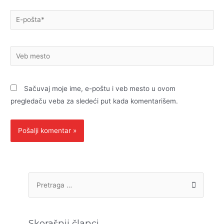
E-
pošta*
Veb
mesto
Sačuvaj moje ime, e-poštu i veb mesto u ovom
pregledaču veba za sledeći put kada komentarišem.
P
r
e
t
Skorašnji članci