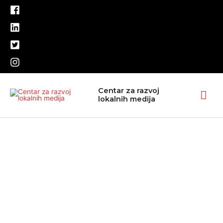
Pređi
na
sadržaj
Glav
Centar za razvoj
lokalnih medija
izbo