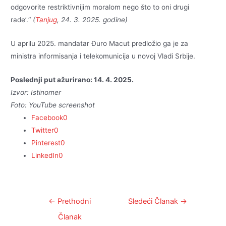
odgovorite restriktivnijim moralom nego što to oni drugi
rade’.“
(
Tanjug
, 24. 3. 2025. godine)
U aprilu 2025. mandatar Đuro Macut predložio ga je za
ministra informisanja i telekomunicija u novoj Vladi Srbije.
Poslednji put ažurirano: 14. 4. 2025.
Izvor: Istinomer
Foto: YouTube screenshot
Facebook
0
Twitter
0
Pinterest
0
LinkedIn
0
Kretanje
←
Prethodni
Sledeći Članak
→
članka
Članak