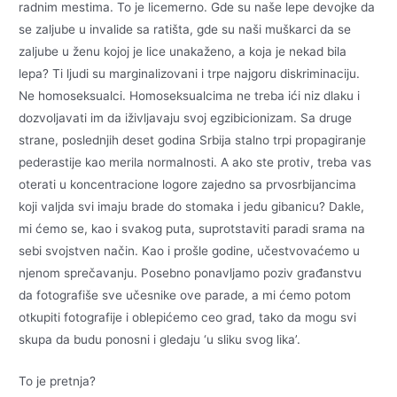
radnim mestima. To je licemerno. Gde su naše lepe devojke da
se zaljube u invalide sa ratišta, gde su naši muškarci da se
zaljube u ženu kojoj je lice unakaženo, a koja je nekad bila
lepa? Ti ljudi su marginalizovani i trpe najgoru diskriminaciju.
Ne homoseksualci. Homoseksualcima ne treba ići niz dlaku i
dozvoljavati im da iživljavaju svoj egzibicionizam. Sa druge
strane, poslednjih deset godina Srbija stalno trpi propagiranje
pederastije kao merila normalnosti. A ako ste protiv, treba vas
oterati u koncentracione logore zajedno sa prvosrbijancima
koji valjda svi imaju brade do stomaka i jedu gibanicu? Dakle,
mi ćemo se, kao i svakog puta, suprotstaviti paradi srama na
sebi svojstven način. Kao i prošle godine, učestvovaćemo u
njenom sprečavanju. Posebno ponavljamo poziv građanstvu
da fotografiše sve učesnike ove parade, a mi ćemo potom
otkupiti fotografije i oblepićemo ceo grad, tako da mogu svi
skupa da budu ponosni i gledaju ‘u sliku svog lika’.
To je pretnja?