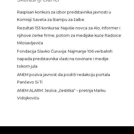
r
a
Raspisan konkurs za izbor predstavnika javnosti u
g
Komisiji Saveta za štampu za žalbe
a
Rezultati 153 konkursa: Najviše novca za Alo, Informer i
z
njihove ćerke firme, potom za medijske kuće Radoice
a
Milosavljevića
:
Fondacija Slavko Ćuruvija: Najmanje 106 verbalnih
napada predstavnika vlasti na novinare i medije
tokom jula
ANEM poziva javnost da podrži redakciju portala
Pančevo Si Ti
ANEM ALARM: Jeziva „čestitka“ – pretnja Marku
Vidojkoviću