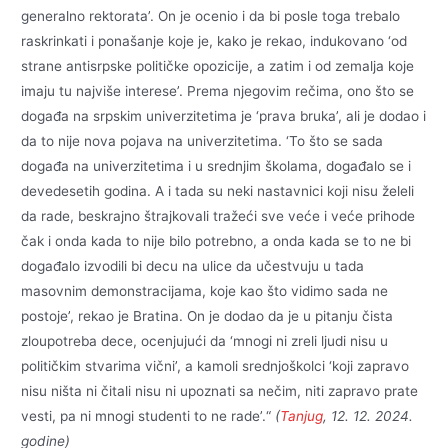
generalno rektorata’. On je ocenio i da bi posle toga trebalo
raskrinkati i ponašanje koje je, kako je rekao, indukovano ‘od
strane antisrpske političke opozicije, a zatim i od zemalja koje
imaju tu najviše interese’. Prema njegovim rečima, ono što se
događa na srpskim univerzitetima je ‘prava bruka’, ali je dodao i
da to nije nova pojava na univerzitetima. ‘To što se sada
događa na univerzitetima i u srednjim školama, događalo se i
devedesetih godina. A i tada su neki nastavnici koji nisu želeli
da rade, beskrajno štrajkovali tražeći sve veće i veće prihode
čak i onda kada to nije bilo potrebno, a onda kada se to ne bi
događalo izvodili bi decu na ulice da učestvuju u tada
masovnim demonstracijama, koje kao što vidimo sada ne
postoje’, rekao je Bratina. On je dodao da je u pitanju čista
zloupotreba dece, ocenjujući da ‘mnogi ni zreli ljudi nisu u
političkim stvarima vični’, a kamoli srednjoškolci ‘koji zapravo
nisu ništa ni čitali nisu ni upoznati sa nečim, niti zapravo prate
vesti, pa ni mnogi studenti to ne rade’.“
(
Tanjug
, 12. 12. 2024.
godine)