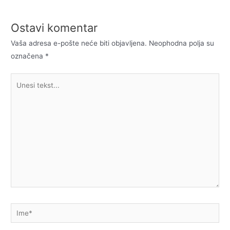
Ostavi komentar
Vaša adresa e-pošte neće biti objavljena.
Neophodna polja su
označena
*
Unesi
tekst...
Ime*