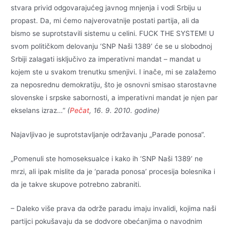
stvara privid odgovarajućeg javnog mnjenja i vodi Srbiju u
propast. Da, mi ćemo najverovatnije postati partija, ali da
bismo se suprotstavili sistemu u celini. FUCK THE SYSTEM! U
svom političkom delovanju ‘SNP Naši 1389’ će se u slobodnoj
Srbiji zalagati isključivo za imperativni mandat – mandat u
kojem ste u svakom trenutku smenjivi. I inače, mi se zalažemo
za neposrednu demokratiju, što je osnovni smisao starostavne
slovenske i srpske sabornosti, a imperativni mandat je njen par
ekselans izraz…“
(
Pečat
, 16. 9. 2010. godine)
Najavljivao je suprotstavljanje održavanju „Parade ponosa“.
„Pomenuli ste homoseksualce i kako ih ‘SNP Naši 1389’ ne
mrzi, ali ipak mislite da je ‘parada ponosa’ procesija bolesnika i
da je takve skupove potrebno zabraniti.
– Daleko više prava da održe paradu imaju invalidi, kojima naši
partijci pokušavaju da se dodvore obećanjima o navodnim