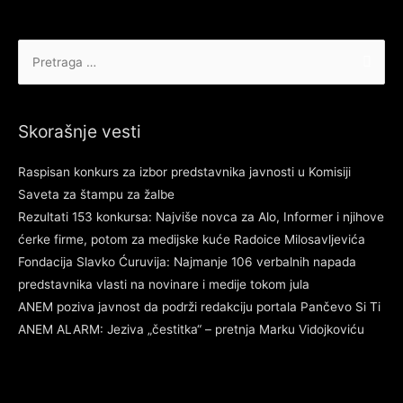
Pretraga
za:
Skorašnje vesti
Raspisan konkurs za izbor predstavnika javnosti u Komisiji
Saveta za štampu za žalbe
Rezultati 153 konkursa: Najviše novca za Alo, Informer i njihove
ćerke firme, potom za medijske kuće Radoice Milosavljevića
Fondacija Slavko Ćuruvija: Najmanje 106 verbalnih napada
predstavnika vlasti na novinare i medije tokom jula
ANEM poziva javnost da podrži redakciju portala Pančevo Si Ti
ANEM ALARM: Jeziva „čestitka“ – pretnja Marku Vidojkoviću