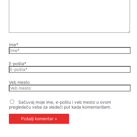
Ime*
E-pošta*
Veb mesto
Sačuvaj moje ime, e-poštu i veb mesto u ovom
pregledaču veba za sledeći put kada komentarišem.