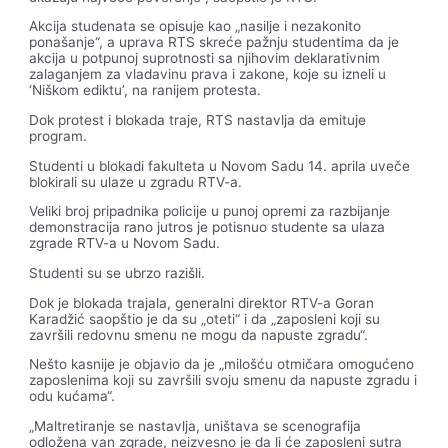
Akcija studenata se opisuje kao „nasilje i nezakonito
ponašanje“, a uprava RTS skreće pažnju studentima da je
akcija u potpunoj suprotnosti sa njihovim deklarativnim
zalaganjem za vladavinu prava i zakone, koje su izneli u
‘Niškom ediktu’, na ranijem protesta.
Dok protest i blokada traje, RTS nastavlja da emituje
program.
Studenti u blokadi fakulteta u Novom Sadu 14. aprila uveče
blokirali su ulaze u zgradu RTV-a.
Veliki broj pripadnika policije u punoj opremi za razbijanje
demonstracija rano jutros je potisnuo studente sa ulaza
zgrade RTV-a u Novom Sadu.
Studenti su se ubrzo razišli.
Dok je blokada trajala, generalni direktor RTV-a Goran
Karadžić saopštio je da su „oteti“ i da „zaposleni koji su
završili redovnu smenu ne mogu da napuste zgradu“.
Nešto kasnije je objavio da je „milošću otmičara omogućeno
zaposlenima koji su završili svoju smenu da napuste zgradu i
odu kućama“.
„Maltretiranje se nastavlja, uništava se scenografija
odložena van zgrade, neizvesno je da li će zaposleni sutra