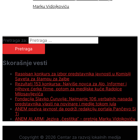
Marku Vidojkoviću
Pretraga za:
Skorašnje vesti
Raspisan konkurs za izbor predstavnika javnosti u Komisiji
Saveta za štampu za žalbe
Rezultati 153 konkursa: Najviše novca za Alo, Informer i
njihove ćerke firme, potom za medijske kuće Radoice
Milosavljevića
Fondacija Slavko Ćuruvija: Najmanje 106 verbalnih napada
predstavnika vlasti na novinare i medije tokom jula
ANEM poziva javnost da podrži redakciju portala Pančevo Si
Ti
ANEM ALARM: Jeziva „čestitka“ – pretnja Marku Vidojkoviću
Copyright © 2026
Centar za razvoj lokalnih medija