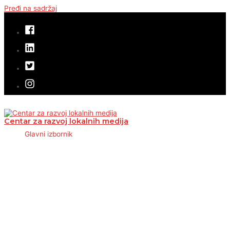
Pređi na sadržaj
Centar za razvoj lokalnih medija
Glavni izbornik