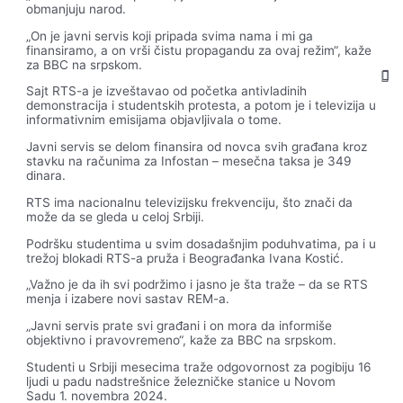
obmanjuju narod.
„On je javni servis koji pripada svima nama i mi ga
finansiramo, a on vrši čistu propagandu za ovaj režim“, kaže
za BBC na srpskom.
Sajt RTS-a je izveštavao od početka antivladinih
demonstracija i studentskih protesta, a potom je i televizija u
informativnim emisijama objavljivala o tome.
Javni servis se delom finansira od novca svih građana kroz
stavku na računima za Infostan – mesečna taksa je 349
dinara.
RTS ima nacionalnu televizijsku frekvenciju, što znači da
može da se gleda u celoj Srbiji.
Podršku studentima u svim dosadašnjim poduhvatima, pa i u
trežoj blokadi RTS-a pruža i Beograđanka Ivana Kostić.
„Važno je da ih svi podržimo i jasno je šta traže – da se RTS
menja i izabere novi sastav REM-a.
„Javni servis prate svi građani i on mora da informiše
objektivno i pravovremeno“, kaže za BBC na srpskom.
Studenti u Srbiji mesecima traže odgovornost za pogibiju 16
ljudi u padu nadstrešnice železničke stanice u Novom
Sadu 1. novembra 2024.