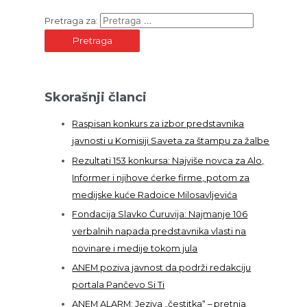
Pretraga za:
Skorašnji članci
Raspisan konkurs za izbor predstavnika
javnosti u Komisiji Saveta za štampu za žalbe
Rezultati 153 konkursa: Najviše novca za Alo,
Informer i njihove ćerke firme, potom za
medijske kuće Radoice Milosavljevića
Fondacija Slavko Ćuruvija: Najmanje 106
verbalnih napada predstavnika vlasti na
novinare i medije tokom jula
ANEM poziva javnost da podrži redakciju
portala Pančevo Si Ti
ANEM ALARM: Jeziva „čestitka“ – pretnja