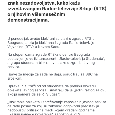
znak nezadovoljstva, kako kažu,
izveštavanjem Radio-televizije Srbije (RTS)
o njihovim višemesečnim
demonstracijama.
U ponedeljak uveče blokirani su ulazi u zgradu RTS u
Beogradu, a bila je blokirana i zgrada Radio-televizije
Vojvodine (RTV) u Novom Sadu.
Na stepenicama zgrade RTS-a u centru Beograda
postavljen je veliki tansparent: „Radio-televizija Studenata“,
a grupa studenata blokira sve ulaze u zgradu Javnog
servisa.
Izjave za medije za sada ne daju, poručili su za BBC na
srpskom.
Uprava RTS traži od od studenata da prekinu blokadu
objekata javnog servisa i smatraju da je „jedini razlog za ovu
akciju namera da se RTS ugasi“.
„Blokiranje objekata i sprečavanje zaposlenih javnog servisa
da rade posao za koji su zakonski odgovorni predstavlja
nedopustiv pritisak na medij kojem građani godinama
ukazuju najveće poverenje“, saopštio je RTS.