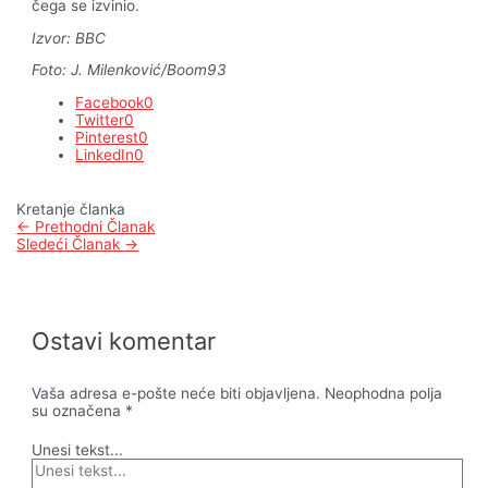
čega se izvinio.
Izvor: BBC
Foto: J. Milenković/Boom93
Facebook
0
Twitter
0
Pinterest
0
LinkedIn
0
Kretanje članka
←
Prethodni Članak
Sledeći Članak
→
Ostavi komentar
Vaša adresa e-pošte neće biti objavljena.
Neophodna polja
su označena
*
Unesi tekst...