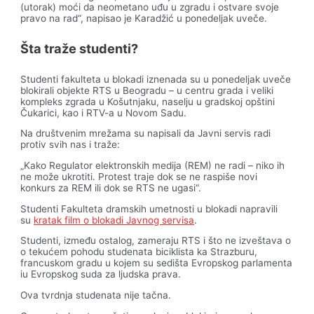
(utorak) moći da neometano uđu u zgradu i ostvare svoje
pravo na rad“, napisao je Karadžić u ponedeljak uveče.
Šta traže studenti?
Studenti fakulteta u blokadi iznenada su u ponedeljak uveče
blokirali objekte RTS u Beogradu – u centru grada i veliki
kompleks zgrada u Košutnjaku, naselju u gradskoj opštini
Čukarici, kao i RTV-a u Novom Sadu.
Na društvenim mrežama su napisali da Javni servis radi
protiv svih nas i traže:
„Kako Regulator elektronskih medija (REM) ne radi – niko ih
ne može ukrotiti. Protest traje dok se ne raspiše novi
konkurs za REM ili dok se RTS ne ugasi“.
Studenti Fakulteta dramskih umetnosti u blokadi napravili
su
kratak film o blokadi Javnog servisa
.
Studenti, između ostalog, zameraju RTS i što ne izveštava o
o tekućem pohodu studenata biciklista ka Strazburu,
francuskom gradu u kojem su sedišta Evropskog parlamenta
iu Evropskog suda za ljudska prava.
Ova tvrdnja studenata nije tačna.