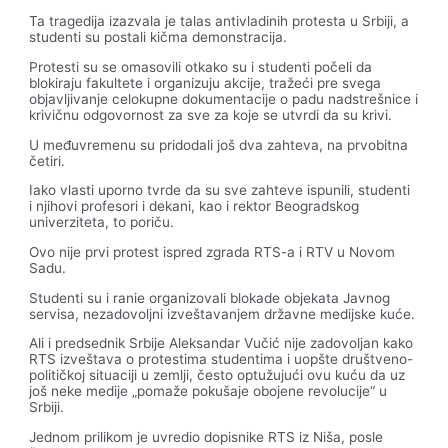
Ta tragedija izazvala je talas antivladinih protesta u Srbiji, a
studenti su postali kičma demonstracija.
Protesti su se omasovili otkako su i studenti počeli da
blokiraju fakultete i organizuju akcije, tražeći pre svega
objavljivanje celokupne dokumentacije o padu nadstrešnice i
krivičnu odgovornost za sve za koje se utvrdi da su krivi.
U međuvremenu su pridodali još dva zahteva, na prvobitna
četiri.
Iako vlasti uporno tvrde da su sve zahteve ispunili, studenti
i njihovi profesori i dekani, kao i rektor Beogradskog
univerziteta, to poriču.
Ovo nije prvi protest ispred zgrada RTS-a i RTV u Novom
Sadu.
Studenti su i ranie organizovali blokade objekata Javnog
servisa, nezadovoljni izveštavanjem državne medijske kuće.
Ali i predsednik Srbije Aleksandar Vučić nije zadovoljan kako
RTS izveštava o protestima studentima i uopšte društveno-
političkoj situaciji u zemlji, često optužujući ovu kuću da uz
još neke medije „pomaže pokušaje obojene revolucije“ u
Srbiji.
Jednom prilikom je uvredio dopisnike RTS iz Niša, posle