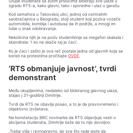
Grupe studenata sa žutim prslucima blokiraju sve ulaze u
zgradu RTS-a, kako glavni, tako i sporedne i ulaz u garažu.
Kod semafora u Takovskoj ulici, jednoj od centralnih
saobraćajnica u Beogradu, stoji student koji poziva vozače
automobila, kombija i autobusa da ih podrže, a mnogi im
tube u znak odobravanja.
Nekolicina njih je na poziv studentkinje sa megafon skakala i
skandirala: ‘I ko ne skače taj je ćaci‘.
Ko je
ćaci
i zašto je ova reč postala jedna od glavnih koja se
koristi na protestima pročitajte
OVDE
.
‘RTS obmanjuje javnost’, tvrdi
demonstrant
Među okupljenima, nedaleko od blokiranog glavnog ulaza,
stajao j 31-godišnji Dimitrije.
Tvrdi da RTS ne obavlja posao, a to je da pravovremeno i
objektivno izvšetava.
Na konstataciju BBC novinarke da RTS objavljuje vesti o
akcijama studenata, Dimitrije kaže da to nije dovoljno.
„Treba više i ravnopravno, jer sve što rade jeste da