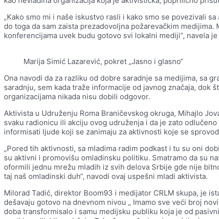
kao nevladina organizacija koja je aktivistička, poprilično prisu
„Kako smo mi i naše iskustvo rasli i kako smo se povezivali sa 
do toga da sam zaista prezadovoljna požarevačkim medijima. Mi
konferencijama uvek budu gotovo svi lokalni mediji“, navela je
Marija Simić Lazarević, pokret „Jasno i glasno“
Ona navodi da za razliku od dobre saradnje sa medijima, sa g
saradnju, sem kada traže informacije od javnog značaja, dok što 
organizacijama nikada nisu dobili odgovor.
Aktivista u Udruženju Roma Braničevskog okruga, Mihajlo Jovan
svaku radionicu ili akciju ovog udruženja i da je zato odlučen
informisati ljude koji se zanimaju za aktivnosti koje se sprovod
„Pored tih aktivnosti, sa mladima radim podkast i tu su oni do
su aktivni i promovišu omladinsku politiku. Smatramo da su naš
oformili jednu mrežu mladih iz svih delova Srbije gde nije bit
taj naš omladinski duh“, navodi ovaj uspešni mladi aktivista.
Milorad Tadić, direktor Boom93 i medijator CRLM skupa, je is
dešavaju gotovo na dnevnom nivou „ Imamo sve veći broj novih
doba transformisalo i samu medijsku publiku koja je od pasivni