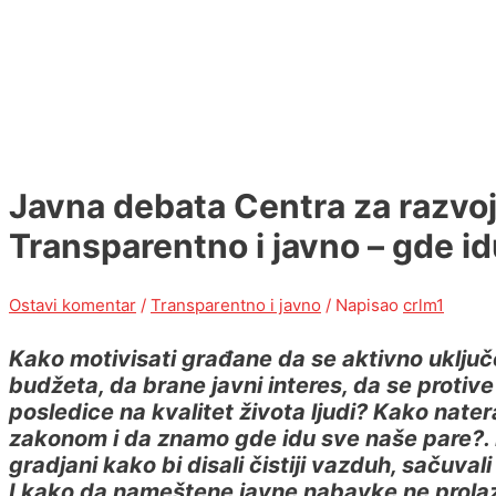
Javna debata Centra za razvoj 
Transparentno i javno – gde i
Ostavi komentar
/
Transparentno i javno
/ Napisao
crlm1
Kako motivisati građane da se aktivno uključe
budžeta, da brane javni interes, da se protiv
posledice na kvalitet života ljudi? Kako natera
zakonom i da znamo gde idu sve naše pare?. K
gradjani kako bi disali čistiji vazduh, sačuval
I kako da nameštene javne nabavke ne prol