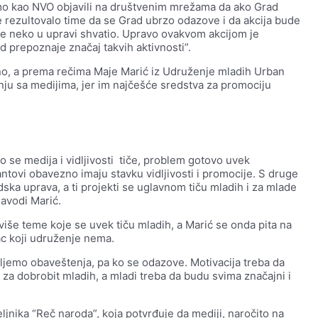
mo kao NVO objavili na društvenim mrežama da ako Grad
e rezultovalo time da se Grad ubrzo odazove i da akcija bude
 je neko u upravi shvatio. Upravo ovakvom akcijom je
 prepoznaje značaj takvih aktivnosti”.
tno, a prema rečima Maje Marić iz Udruženje mladih Urban
dnju sa medijima, jer im najčešće sredstva za promociju
to se medija i vidljivosti tiče, problem gotovo uvek
antovi obavezno imaju stavku vidljivosti i promocije. S druge
a uprava, a ti projekti se uglavnom tiču mladih i za mlade
navodi Marić.
še teme koje se uvek tiču mladih, a Marić se onda pita na
vac koji udruženje nema.
šaljemo obaveštenja, pa ko se odazove. Motivacija treba da
i za dobrobit mladih, a mladi treba da budu svima značajni i
jnika “Reč naroda”, koja potvrđuje da mediji, naročito na