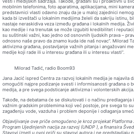
vesti i medijskih sadržaja. Takođe, građani su i proaktivni u s
mobilnim telefonima, foto aparatima, aplikacijama, mini kameram
predstavnici vlasti odavno znaju da je u maloj zajednici nemogu
kada bi izveštači u lokalnim medijima želeli da sakriju istinu, b
nastaje neraskidiva veza između građana i lokalnih medija. Ži
kao medije i na trenutak se može izgubiti kredibilitet i reputac
su suštinski važni, kao jedno od osnovnih ljudskih prava – pra
odnosno naše pravo da znamo kuda ide naš novac“. Milorad Tad
aktivizma građana, postavljanje važnih pitanja i angažovani medi
medije koji rade ili u interesu građana ili u interesu vlasti’’.
Milorad Tadić, radio Boom93
Jana Jacić ispred Centra za razvoj lokalnih medija je najavila
omogućiti najpre podizanje svesti i informisanosti građana o b
medija, a pre svega podsticanje aktivizma i volonterskih akcija
Takođe, na debatama će se diskutovati i o načinu predlaganja i p
važnim gradskim problemima koji već postoje, pre svega to su
zagađenju vode, vazduha i problem deponije i odlaganja smeć
Objavljivanje ove priče omogućeno je kroz projekat Platforma
Program Ujedinjenih nacija za razvoj (UNDP ), a finansira Šve
Stavovi izneti u ovoj priči su stavovi autora i ne predstavlja