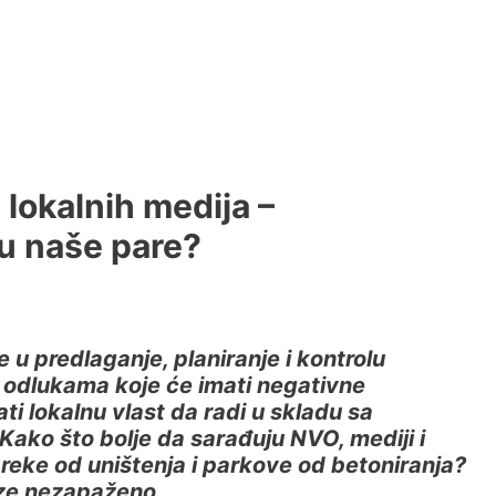
lokalnih medija –
du naše pare?
 u predlaganje, planiranje i kontrolu
e odlukama koje će imati negativne
ti lokalnu vlast da radi u skladu sa
ako što bolje da sarađuju NVO, mediji i
i reke od uništenja i parkove od betoniranja?
aze nezapaženo.