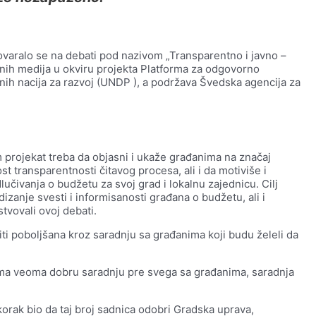
govaralo se na debati pod nazivom „Transparentno i javno –
lnih medija u okviru projekta Platforma za odgovorno
enih nacija za razvoj (UNDP ), a podržava Švedska agencija za
 projekat treba da objasni i ukaže građanima na značaj
t transparentnosti čitavog procesa, ali i da motiviše i
dlučivanja o budžetu za svoj grad i lokalnu zajednicu. Cilj
zanje svesti i informisanosti građana o budžetu, ali i
tvovali ovoj debati.
iti poboljšana kroz saradnju sa građanima koji budu želeli da
ma veoma dobru saradnju pre svega sa građanima, saradnja
korak bio da taj broj sadnica odobri Gradska uprava,