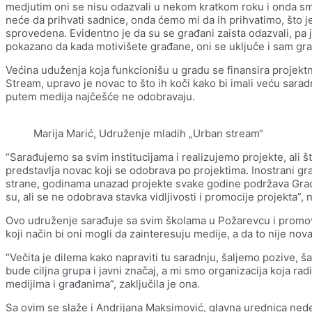
medjutim oni se nisu odazvali u nekom kratkom roku i onda s
neće da prihvati sadnice, onda ćemo mi da ih prihvatimo, što j
sprovedena. Evidentno je da su se građani zaista odazvali, pa
pokazano da kada motivišete građane, oni se uključe i sam grad
Većina uduženja koja funkcionišu u gradu se finansira projek
Stream, upravo je novac to što ih koči kako bi imali veću sara
putem medija najčešće ne odobravaju.
Marija Marić, Udruženje mladih „Urban stream“
“Sarađujemo sa svim institucijama i realizujemo projekte, ali š
predstavlja novac koji se odobrava po projektima. Inostrani gr
strane, godinama unazad projekte svake godine podržava Gradsk
su, ali se ne odobrava stavka vidljivosti i promocije projekta”, 
Ovo udruženje sarađuje sa svim školama u Požarevcu i promovi
koji način bi oni mogli da zainteresuju medije, a da to nije no
“Večita je dilema kako napraviti tu saradnju, šaljemo pozive, 
bude ciljna grupa i javni značaj, a mi smo organizacija koja rad
medijima i građanima”, zaključila je ona.
Sa ovim se slaže i Andrijana Maksimović, glavna urednica nedel