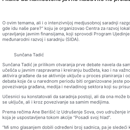
O ovim temama, ali i o intenzivnijoj medjusobnoj saradnji raz
gde idu naše pare?“ koju je organizovao Centra za razvoj loka
upravljanje javnim finansijama, koji sprovodi Program Ujedinj
međunarodni razvoj i saradnju (SIDA).
Sunčana Tadić
Sunčana Tadić je prilikom otvaranja prve debate navela da sam
učešća u javnim raspravama i kreiranju budžeta, kao i na važnos
aktivira građane da se aktivnije uključe u proces planiranja i o
debata koje će u narednom periodu biti organizovane jeste podi
povezivanja građana, medija i nevladinog sektora koji su prisus
Učesnici su konstatovali da saradnja postoji, ali da ona može b
se uključe, ali i kroz povezivanje sa samim medijima.
Prema rečima Ane Berišić iz Udrušenje Sova, ovo udruženje i
koja je uspostavljena tokom akcije “Posadi svoj hlad”.
“Mi smo glasanjem dobili određeni broj sadnica, pa je sledeći 