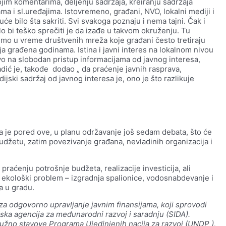
vojim komentarima, deljenju sadržaja, kreiranju sadržaja
a i sl.uređajima. Istovremeno, građani, NVO, lokalni mediji i
će bilo šta sakriti. Svi svakoga poznaju i nema tajni. Čak i
ilo bi teško sprečiti je da izađe u takvom okruženju. Tu
vimo u vreme društvenih mreža koje građani često tretiraju
ija građena godinama. Istina i javni interes na lokalnom nivou
vo na slobodan pristup informacijama od javnog interesa,
ić je, takođe dodao „ da praćenje javnih rasprava,
jski sadržaj od javnog interesa je, ono je što razlikuje
 da je pored ove, u planu održavanje još sedam debata, što će
udžetu, zatim povezivanje građana, nevladinih organizacija i
.
raćenju potrošnje budžeta, realizacije investicija, ali
 ekološki problem – izgradnja spalionice, vodosnabdevanje i
a u gradu.
 za odgovorno upravljanje javnim
finansijama, koji sprovodi
dska
agencija za međunarodni razvoj i saradnju (SIDA).
ju nužno stavove Programa
Ujedinjenih nacija za razvoj (UNDP ),