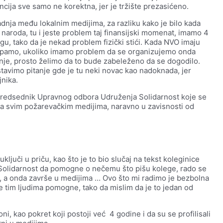
encija sve samo ne korektna, jer je tržište prezasićeno.
adnja među lokalnim medijima, za razliku kako je bilo kada
 naroda, tu i jeste problem taj finansijski momenat, imamo 4
u, tako da je nekad problem fizički stići. Kada NVO imaju
lapamo, ukoliko imamo problem da se organizujemo onda
je, prosto želimo da to bude zabeleženo da se dogodilo.
stavimo pitanje gde je tu neki novac kao nadoknada, jer
nika.
 i predsednik Upravnog odbora Udruženja Solidarnost koje se
sa svim požarevačkim medijima, naravno u zavisnosti od
ljuči u priču, kao što je to bio slučaj na tekst koleginice
 Solidarnost da pomogne o nečemu što pišu kolege, rado se
, a onda završe u medijima … Ovo što mi radimo je bezbolna
se tim ljudima pomogne, tako da mislim da je to jedan od
ni, kao pokret koji postoji već 4 godine i da su se profilisali