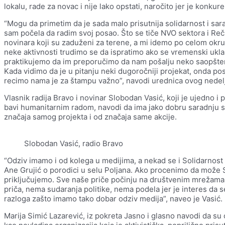
lokalu, rade za novac i nije lako opstati, naročito jer je konkur
“Mogu da primetim da je sada malo prisutnija solidarnost i sar
sam počela da radim svoj posao. Što se tiče NVO sektora i Reč
novinara koji su zaduženi za terene, a mi idemo po celom okrug
neke aktivnosti trudimo se da ispratimo ako se vremenski uk
praktikujemo da im preporučimo da nam pošalju neko saopšten
Kada vidimo da je u pitanju neki dugoročniji projekat, onda po
recimo nama je za štampu važno”, navodi urednica ovog nedelj
Vlasnik radija Bravo i novinar Slobodan Vasić, koji je ujedno
bavi humanitarnim radom, navodi da ima jako dobru saradnju 
značaja samog projekta i od značaja same akcije.
Slobodan Vasić, radio Bravo
“Odziv imamo i od kolega u medijima, a nekad se i Solidarnost uk
Ane Grujić o porodici u selu Poljana. Ako procenimo da može
priključujemo. Sve naše priče počinju na društvenim mrežama
priča, nema sudaranja politike, nema podela jer je interes da 
razloga zašto imamo tako dobar odziv medija”, naveo je Vasić.
Marija Simić Lazarević, iz pokreta Jasno i glasno navodi da su o