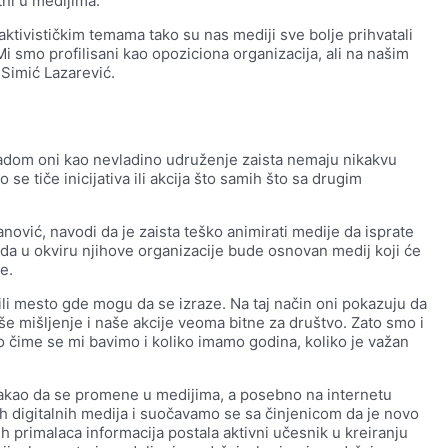
tni u medijima.
aktivističkim temama tako su nas mediji sve bolje prihvatali
 smo profilisani kao opoziciona organizacija, ali na našim
 Simić Lazarević.
radom oni kao nevladino udruženje zaista nemaju nikakvu
se tiče inicijativa ili akcija što samih što sa drugim
ović, navodi da je zaista teško animirati medije da isprate
o da u okviru njihove organizacije bude osnovan medij koji će
e.
bili mesto gde mogu da se izraze. Na taj način oni pokazuju da
e mišljenje i naše akcije veoma bitne za društvo. Zato smo i
no čime se mi bavimo i koliko imamo godina, koliko je važan
takao da se promene u medijima, a posebno na internetu
 digitalnih medija i suočavamo se sa činjenicom da je novo
h primalaca informacija postala aktivni učesnik u kreiranju