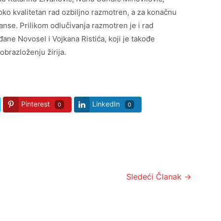
isoko kvalitetan rad ozbiljno razmotren, a za konačnu
nse. Prilikom odlučivanja razmotren je i rad
đane Novosel i Vojkana Ristića, koji je takođe
obrazloženju žirija.
Pinterest
LinkedIn
0
0
Sledeći Članak
→