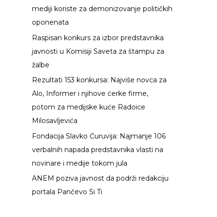
mediji koriste za demonizovanje političkih
a
oponenata
z
Raspisan konkurs za izbor predstavnika
a
javnosti u Komisiji Saveta za štampu za
:
žalbe
Rezultati 153 konkursa: Najviše novca za
Alo, Informer i njihove ćerke firme,
potom za medijske kuće Radoice
Milosavljevića
Fondacija Slavko Ćuruvija: Najmanje 106
verbalnih napada predstavnika vlasti na
novinare i medije tokom jula
ANEM poziva javnost da podrži redakciju
portala Pančevo Si Ti