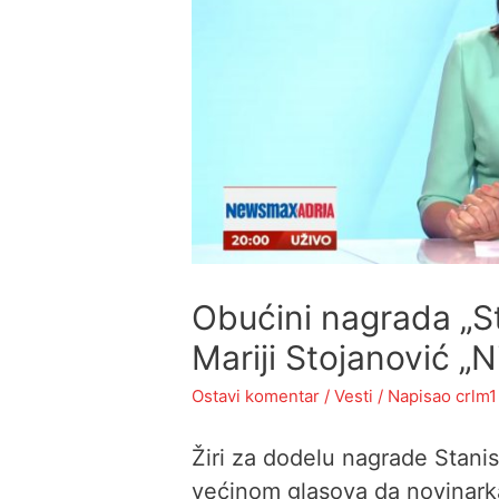
Obućini nagrada „St
Mariji Stojanović „N
Ostavi komentar
/
Vesti
/ Napisao
crlm1
Žiri za dodelu nagrade Stanis
većinom glasova da novinark