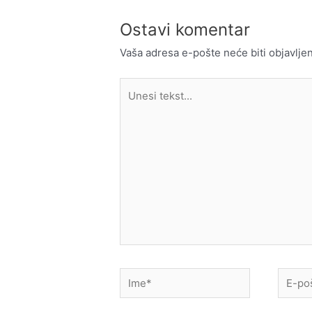
Ostavi komentar
Vaša adresa e-pošte neće biti objavljen
Unesi
tekst...
Ime*
E-
pošta*