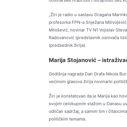
novinarske hrabrosti i istrajnosti bez 
„Žiri je radio u sastavu Dragana Marink
profesorka FPN-a Snježana Milivojević,
Milošević, novinar TV N1 Vojislav Stev
Radovanović (predstavnik osnivača list
(predsednik žirija).
Marija Stojanović – istraživ
Godišnja nagrada Dan Grafa Nikola Burz
većinom glasova žirija novinarki politič
Žiri je konstatovao da je Marija kao n
svojim celokupnim stažom u Danasu uve
odličan sadržaj, a samim tim i čitaocim
političkim temama.