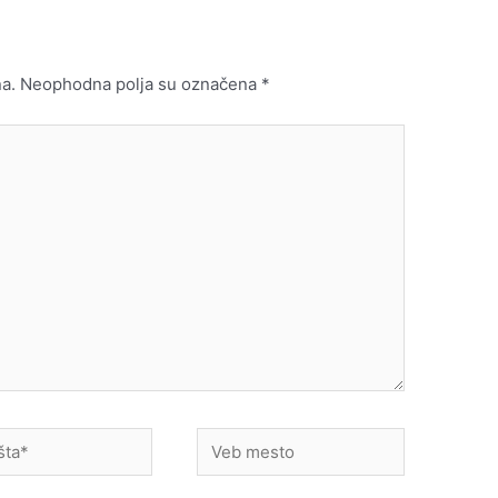
a.
Neophodna polja su označena
*
Veb
mesto