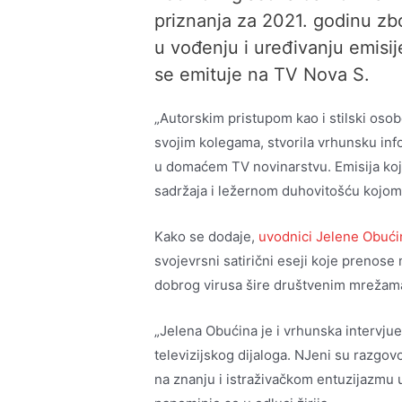
priznanja za 2021. godinu zb
u vođenju i uređivanju emisi
se emituje na TV Nova S.
„Autorskim pristupom kao i stilski oso
svojim kolegama, stvorila vrhunsku in
u domaćem TV novinarstvu. Emisija koju
sadržaja i ležernom duhovitošću kojom je
Kako se dodaje,
uvodnici Jelene Obući
svojevrsni satirični eseji koje prenose 
dobrog virusa šire društvenim mrežama
„Jelena Obućina je i vrhunska intervju
televizijskog dijaloga. NJeni su razgo
na znanju i istraživačkom entuzijazmu u 