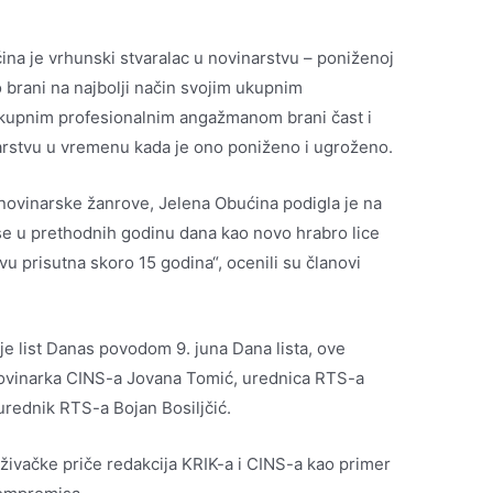
na je vrhunski stvaralac u novinarstvu – poniženoj
ao brani na najbolji način svojim ukupnim
kupnim profesionalnim angažmanom brani čast i
narstvu u vremenu kada je ono poniženo i ugroženo.
e novinarske žanrove, Jelena Obućina podigla je na
ila se u prethodnih godinu dana kao novo hrabro lice
vu prisutna skoro 15 godina“, ocenili su članovi
e list Danas povodom 9. juna Dana lista, ove
 novinarka CINS-a Jovana Tomić, urednica RTS-a
 urednik RTS-a Bojan Bosiljčić.
raživačke priče redakcija KRIK-a i CINS-a kao primer