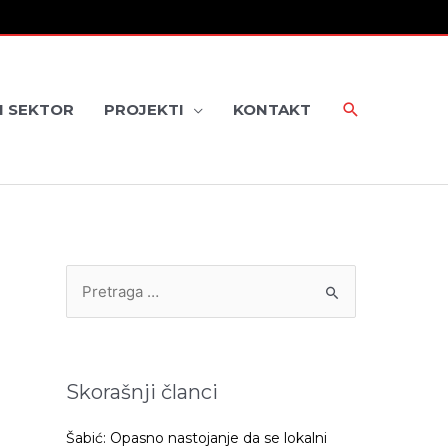
I SEKTOR
PROJEKTI
KONTAKT
P
r
e
t
Skorašnji članci
r
a
Šabić: Opasno nastojanje da se lokalni
g