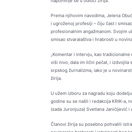
napominje se u odluci žirija.
Prema njihovim navodima, Jelena Obući
i ugroženoj profesiji – čiju čast i smis
profesionalnim angažmanom. Svojim u
smisao stvaralaštva i hrabrosti u novi
„Komentar i intervju, kao tradicionaln
viši nivo, dala im lični pečat, i izdvoj
srpskog žurnalizma, iako je u novinarst
žirija.
U užem izboru za nagradu koju dodeljuj
godine su se našli i redakcija KRIK-a,
(sada Juronjuza) Svetlana Janićijević i
Članovi žirija su posebno pohvalili ist