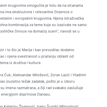
tskim krugovima omogućila je listu da na stranama
dana ima ekskluzivne i relevantne činjenice o
svetskim i evropskim krugovima. Njena istraživačka
obitna kombinacija za teme koje su izazivale ne samo
 političke činioce na domaćoj sceni“, navodi se u
ir i to što je Marija i kao prevodilac dodatno
kao i njena svestranost u praćenju oblasti od
tema iz društva i kulture.
ra Ćuk, Aleksandar Milošević, Zoran Lazić i Vladimir
mao izuzetno težak zadatak, pošto je u izboru
ja su imena razmatrana, a čiji rad svakako zaslužuje
om energijom doprinose Danasu.
o Katarinu Živanović, Ivanu Šundić Mihovilović,