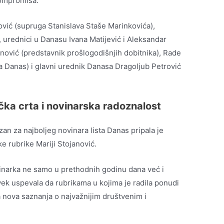
kompromisa.
ović (supruga Stanislava Staše Marinkovića),
 urednici u Danasu Ivana Matijević i Aleksandar
anović (predstavnik prošlogodišnjih dobitnika), Rade
a Danas) i glavni urednik Danasa Dragoljub Petrović
ačka crta i novinarska radoznalost
an za najboljeg novinara lista Danas pripala je
ke rubrike Mariji Stojanović.
ovinarka ne samo u prethodnih godinu dana već i
k uspevala da rubrikama u kojima je radila ponudi
a nova saznanja o najvažnijim društvenim i