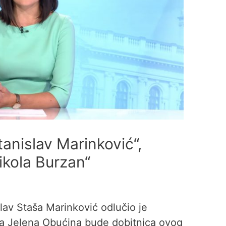
anislav Marinković“,
ikola Burzan“
lav Staša Marinković odlučio je
a Jelena Obućina bude dobitnica ovog