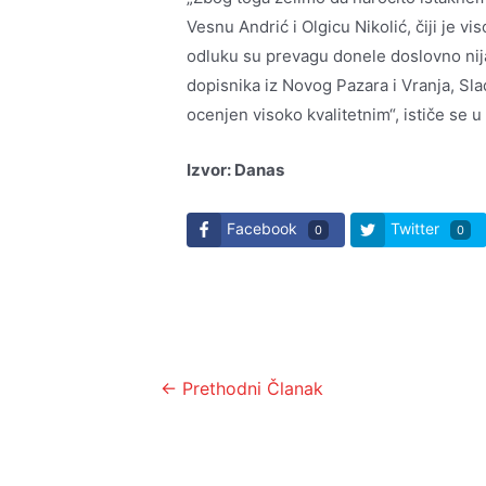
Vesnu Andrić i Olgicu Nikolić, čiji je v
odluku su prevagu donele doslovno nija
dopisnika iz Novog Pazara i Vranja, Sla
ocenjen visoko kvalitetnim“, ističe se u 
Izvor: Danas
Facebook
Twitter
0
0
Kretanje
←
Prethodni Članak
članka