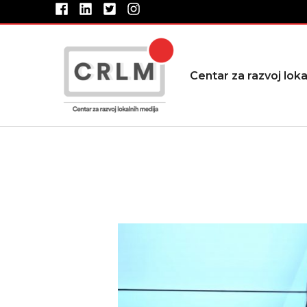
Pređi
na
sadržaj
Centar za razvoj loka