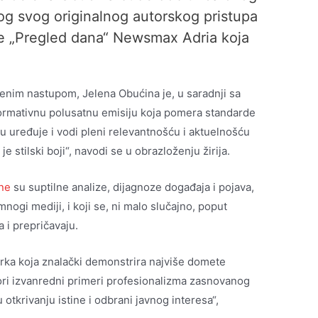
og svog originalnog autorskog pristupa
je „Pregled dana“ Newsmax Adria koja
benim nastupom, Jelena Obućina je, u saradnji sa
formativnu polusatnu emisiju koja pomera standarde
 uređuje i vodi pleni relevantnošću i aktuelnošću
 stilski boji“, navodi se u obrazloženju žirija.
ne
su suptilne analize, dijagnoze događaja i pojava,
mnogi mediji, i koji se, ni malo slučajno, poput
 i prepričavaju.
erka koja znalački demonstrira najviše domete
vori izvanredni primeri profesionalizma zasnovanog
otkrivanju istine i odbrani javnog interesa“,