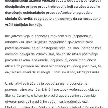
disciplinskom tužiocu Visokog saveta sudstva podnete su i
disciplinske prijave protiv troje sudija koji su učestvovali u
donošenju oslobađajuće presude Apelacionog suda u
slučaju Ćuruvija, zbog postojanja sumnje da su nesavesno
vršili sudijsku funkciju.
Inicijativom koja je podneta Ustavnom sudu osporena je
odredba ZKP koja isključuje mogućnost izjavljivanja žalbe
protiv oslobađajuće drugostepene presude, kao i odredbe koje
onemogućavaju da Vrhovni sud, nakon što utvrdi postojanje
povrede zakona u oslobađajućoj presudi, oceni mogućnost
uticaja tih povreda na ishod okončanog krivičnog postupka, te
da, ukoliko oceni da su mogle uticati na ishod, ukine presudu.
U inicijativi se ističe da je povod za njeno podnošenje
pravnosnažno okončan krivični postupak vođen zbog ubistva
Slavka Ćuruvije, u kojem je pred drugostepenim sudom bio
otvoren pretres i pred čijim većem su izvođeni dokazi.
Međutim, nakon donošenja preinačujuće oslobađajuće presude