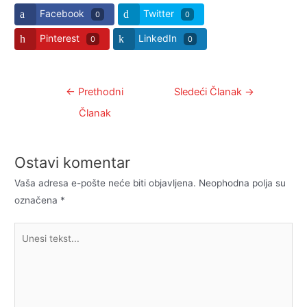
Facebook
Twitter
0
0
Pinterest
LinkedIn
0
0
Kretanje
←
Prethodni
Sledeći Članak
→
članka
Članak
Ostavi komentar
Vaša adresa e-pošte neće biti objavljena.
Neophodna polja su
označena
*
Unesi
tekst...