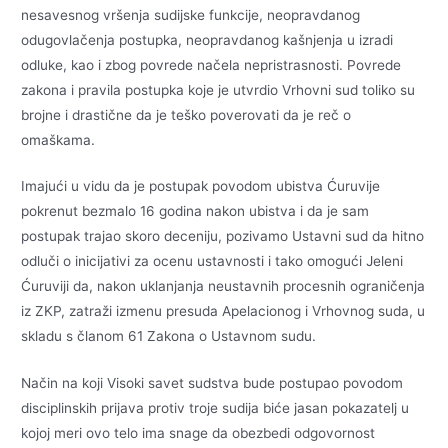
nesavesnog vršenja sudijske funkcije, neopravdanog
odugovlačenja postupka, neopravdanog kašnjenja u izradi
odluke, kao i zbog povrede načela nepristrasnosti. Povrede
zakona i pravila postupka koje je utvrdio Vrhovni sud toliko su
brojne i drastične da je teško poverovati da je reč o
omaškama.
Imajući u vidu da je postupak povodom ubistva Ćuruvije
pokrenut bezmalo 16 godina nakon ubistva i da je sam
postupak trajao skoro deceniju, pozivamo Ustavni sud da hitno
odluči o inicijativi za ocenu ustavnosti i tako omogući Jeleni
Ćuruviji da, nakon uklanjanja neustavnih procesnih ograničenja
iz ZKP, zatraži izmenu presuda Apelacionog i Vrhovnog suda, u
skladu s članom 61 Zakona o Ustavnom sudu.
Način na koji Visoki savet sudstva bude postupao povodom
disciplinskih prijava protiv troje sudija biće jasan pokazatelj u
kojoj meri ovo telo ima snage da obezbedi odgovornost