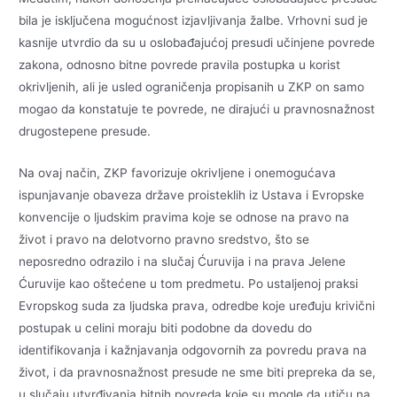
bila je isključena mogućnost izjavljivanja žalbe. Vrhovni sud je
kasnije utvrdio da su u oslobađajućoj presudi učinjene povrede
zakona, odnosno bitne povrede pravila postupka u korist
okrivljenih, ali je usled ograničenja propisanih u ZKP on samo
mogao da konstatuje te povrede, ne dirajući u pravnosnažnost
drugostepene presude.
Na ovaj način, ZKP favorizuje okrivljene i onemogućava
ispunjavanje obaveza države proisteklih iz Ustava i Evropske
konvencije o ljudskim pravima koje se odnose na pravo na
život i pravo na delotvorno pravno sredstvo, što se
neposredno odrazilo i na slučaj Ćuruvija i na prava Jelene
Ćuruvije kao oštećene u tom predmetu. Po ustaljenoj praksi
Evropskog suda za ljudska prava, odredbe koje uređuju krivični
postupak u celini moraju biti podobne da dovedu do
identifikovanja i kažnjavanja odgovornih za povredu prava na
život, i da pravnosnažnost presude ne sme biti prepreka da se,
u slučaju utvrđivanja bitnih povreda koje su mogle da utiču na