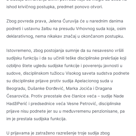
ishod krivičnog postupka, predmet ponovo otvori.
Zbog povreda prava, Jelena Ćuruvija će u narednim danima
podneti i ustavnu žalbu na presudu Vrhovnog suda koja, osim
deklarativnog, nema nikakav značaj u okončanom postupku.
Istovremeno, zbog postojanja sumnje da su nesavesno vršili
sudijsku funkciju i da su učinili teške disciplinske prekršaje koji
ozbiljno štete ugledu sudijske funkcije i poverenju javnosti u
sudove, disciplinskom tužiocu Visokog saveta sudstva podnete
su disciplinske prijave protiv sudija Apelacionog suda u
Beogradu, Dušanke Đorđević, Marka Jocića i Dragana
Ćesarovića. Protiv preostale dve članice veća – sudije Nade
HadžiPerić i predsednice veća Vesne Petrović, disciplinske
prijave nisu podnete jer su u međuvremenu penzionisane, pa
im je prestala sudijska funkcija.
U prijavama je zatraženo razrešenje troje sudija zbog