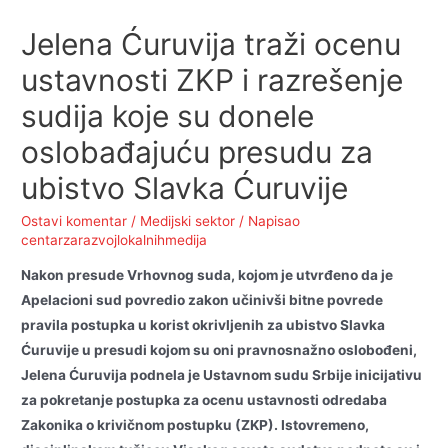
Jelena Ćuruvija traži ocenu
ustavnosti ZKP i razrešenje
sudija koje su donele
oslobađajuću presudu za
ubistvo Slavka Ćuruvije
Ostavi komentar
/
Medijski sektor
/ Napisao
centarzarazvojlokalnihmedija
Nakon presude Vrhovnog suda, kojom je utvrđeno da je
Apelacioni sud povredio zakon učinivši bitne povrede
pravila postupka u korist okrivljenih za ubistvo Slavka
Ćuruvije u presudi kojom su oni pravnosnažno oslobođeni,
Jelena Ćuruvija podnela je Ustavnom sudu Srbije inicijativu
za pokretanje postupka za ocenu ustavnosti odredaba
Zakonika o krivičnom postupku (ZKP). Istovremeno,