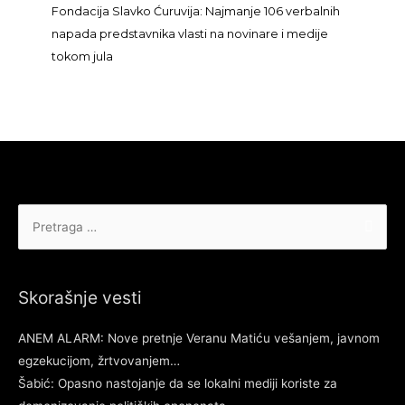
Fondacija Slavko Ćuruvija: Najmanje 106 verbalnih
napada predstavnika vlasti na novinare i medije
tokom jula
Pretraga
za:
Skorašnje vesti
ANEM ALARM: Nove pretnje Veranu Matiću vešanjem, javnom
egzekucijom, žrtvovanjem…
Šabić: Opasno nastojanje da se lokalni mediji koriste za