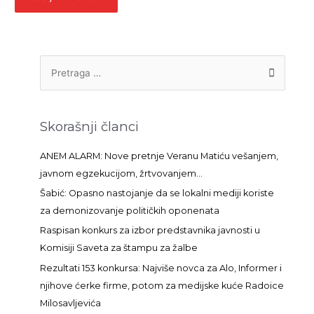
P
r
e
t
Skorašnji članci
r
a
ANEM ALARM: Nove pretnje Veranu Matiću vešanjem,
g
javnom egzekucijom, žrtvovanjem…
a
Šabić: Opasno nastojanje da se lokalni mediji koriste
z
za demonizovanje političkih oponenata
a
Raspisan konkurs za izbor predstavnika javnosti u
:
Komisiji Saveta za štampu za žalbe
Rezultati 153 konkursa: Najviše novca za Alo, Informer i
njihove ćerke firme, potom za medijske kuće Radoice
Milosavljevića