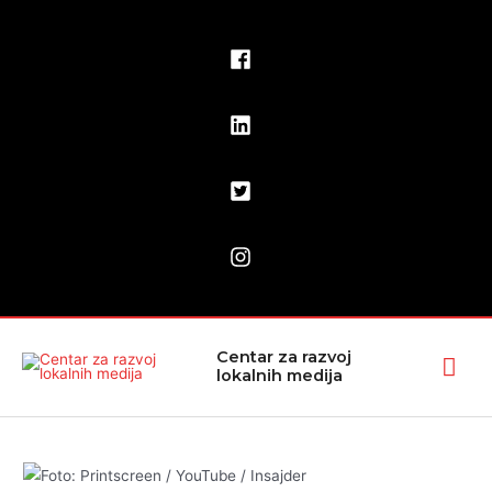
Pređi
na
sadržaj
Glav
Centar za razvoj
lokalnih medija
izbo