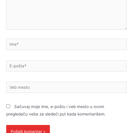
Ime*
E-
pošta*
Veb
mesto
Sačuvaj moje ime, e-poštu i veb mesto u ovom
pregledaču veba za sledeći put kada komentarišem.