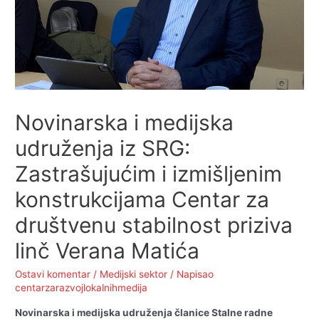
Novinarska i medijska
udruženja iz SRG:
Zastrašujućim i izmišljenim
konstrukcijama Centar za
društvenu stabilnost priziva
linč Verana Matića
Ostavi komentar
/
Medijski sektor
/ Napisao
centarzarazvojlokalnihmedija
Novinarska i medijska udruženja članice Stalne radne