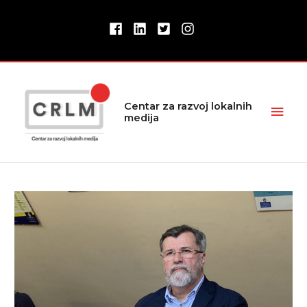
Pređi
na
sadržaj
Glav
Centar za razvoj lokalnih
medija
izbor