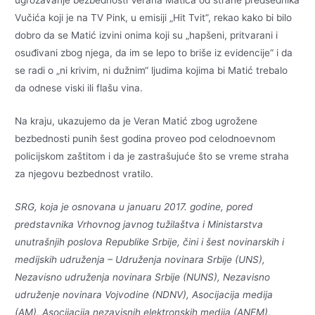
ugrožavanje bezbednosti Verana Matića od strane predsednika
Vučića koji je na TV Pink, u emisiji „Hit Tvit”, rekao kako bi bilo
dobro da se Matić izvini onima koji su „hapšeni, pritvarani i
osuđivani zbog njega, da im se lepo to briše iz evidencije“ i da
se radi o „ni krivim, ni dužnim“ ljudima kojima bi Matić trebalo
da odnese viski ili flašu vina.
Na kraju, ukazujemo da je Veran Matić zbog ugrožene
bezbednosti punih šest godina proveo pod celodnoevnom
policijskom zaštitom i da je zastrašujuće što se vreme straha
za njegovu bezbednost vratilo.
SRG, koja je osnovana u januaru 2017. godine, pored
predstavnika Vrhovnog javnog tužilaštva i Ministarstva
unutrašnjih poslova Republike Srbije, čini i šest novinarskih i
medijskih udruženja – Udruženja novinara Srbije (UNS),
Nezavisno udruženja novinara Srbije (NUNS), Nezavisno
udruženje novinara Vojvodine (NDNV), Asocijacija medija
(AM), Asocijacija nezavisnih elektronskih medija (ANEM),