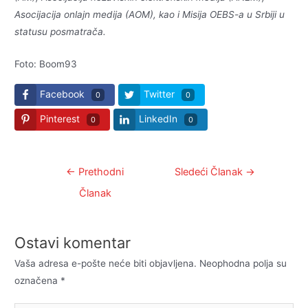
Asocijacija onlajn medija (AOM), kao i Misija OEBS-a u Srbiji u
statusu posmatrača.
Foto: Boom93
Facebook
Twitter
0
0
Pinterest
LinkedIn
0
0
Kretanje
←
Prethodni
Sledeći Članak
→
članka
Članak
Ostavi komentar
Vaša adresa e-pošte neće biti objavljena.
Neophodna polja su
označena
*