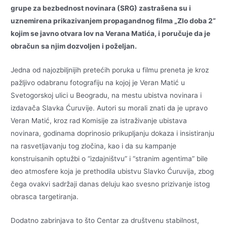
grupe za bezbednost novinara (SRG) zastrašena su i
uznemirena prikazivanjem propagandnog filma „Zlo doba 2“
kojim se javno otvara lov na Verana Matića, i poručuje da je
obračun sa njim dozvoljen i poželjan.
Jedna od najozbiljnijih pretećih poruka u filmu preneta je kroz
pažljivo odabranu fotografiju na kojoj je Veran Matić u
Svetogorskoj ulici u Beogradu, na mestu ubistva novinara i
izdavača Slavka Ćuruvije. Autori su morali znati da je upravo
Veran Matić, kroz rad Komisije za istraživanje ubistava
novinara, godinama doprinosio prikupljanju dokaza i insistiranju
na rasvetljavanju tog zločina, kao i da su kampanje
konstruisanih optužbi o “izdajništvu” i “stranim agentima” bile
deo atmosfere koja je prethodila ubistvu Slavko Ćuruvija, zbog
čega ovakvi sadržaji danas deluju kao svesno prizivanje istog
obrasca targetiranja.
Dodatno zabrinjava to što Centar za društvenu stabilnost,