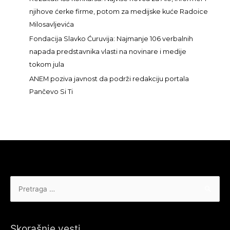
:
njihove ćerke firme, potom za medijske kuće Radoice
Milosavljevića
Fondacija Slavko Ćuruvija: Najmanje 106 verbalnih
napada predstavnika vlasti na novinare i medije
tokom jula
ANEM poziva javnost da podrži redakciju portala
Pančevo Si Ti
Pretraga
za:
Skorašnje vesti