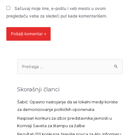
Sačuvaj moje ime, e-poštu i veb mesto u ovom
pregledaču veba za sledeći put kada komentarišem.
P
r
e
t
Skorašnji članci
r
a
Šabić: Opasno nastojanje da se lokalni mediji koriste
g
za demonizovanje političkih oponenata
a
Raspisan konkurs za izbor predstavnika javnosti u
z
Komisiji Saveta za štampu za žalbe
a
Rezultati 153 konkursa: Najviše novca za Alo, Informer i