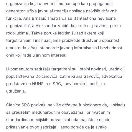
organizacija koja u ovom filmu nastupa kao propagandni
generator, uživa javnu afirmaciju nosilaca najviših državnih
funkcija: Ana Brnabić smatra da su „fantastična nevladina
organizacija“, a Aleksandar Vučić da je reč o „pravim srpskim
rodoljubima“. Takve poruke legitimišu rad aktera koji
targetiranjem I insinuacijama proizvode društvenu opasnost,
umesto da jačaju standarde javnog informisanja i bezbednost
onih koji rade u javnom interesu.
U pomenutom sadržaju targetirani su i brojni novinari, urednici,
poput Stevana Dojčinovića, zatim Kruna Savović, advokatica i
predstavnica NUNS–a u SRG, novinarska i medijska
udruženja.
Članice SRG pozivaju najviše državne funkcionere da, u skladu
sa preuzetim međunarodnim obavezama i prihvaćenim
standardima medijskih prava i sloboda, najoštrije osude
prikazivanje ovog sadržaja i jasno poruče da je svako