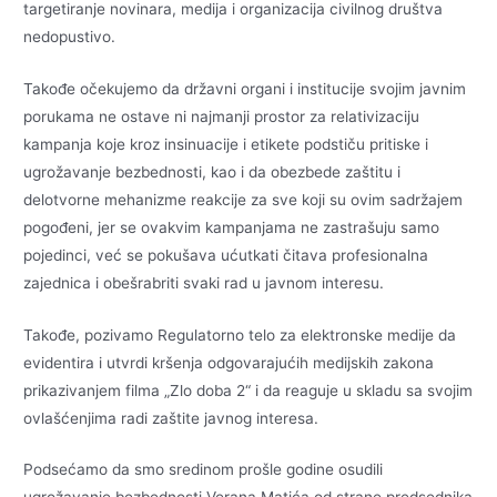
targetiranje novinara, medija i organizacija civilnog društva
nedopustivo.
Takođe očekujemo da državni organi i institucije svojim javnim
porukama ne ostave ni najmanji prostor za relativizaciju
kampanja koje kroz insinuacije i etikete podstiču pritiske i
ugrožavanje bezbednosti, kao i da obezbede zaštitu i
delotvorne mehanizme reakcije za sve koji su ovim sadržajem
pogođeni, jer se ovakvim kampanjama ne zastrašuju samo
pojedinci, već se pokušava ućutkati čitava profesionalna
zajednica i obešrabriti svaki rad u javnom interesu.
Takođe, pozivamo Regulatorno telo za elektronske medije da
evidentira i utvrdi kršenja odgovarajućih medijskih zakona
prikazivanjem filma „Zlo doba 2“ i da reaguje u skladu sa svojim
ovlašćenjima radi zaštite javnog interesa.
Podsećamo da smo sredinom prošle godine osudili