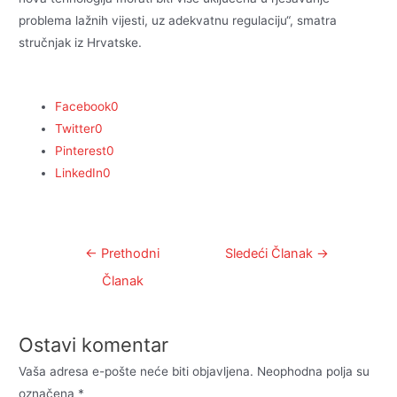
problema lažnih vijesti, uz adekvatnu regulaciju“, smatra
stručnjak iz Hrvatske.
Facebook
0
Twitter
0
Pinterest
0
LinkedIn
0
Kretanje
←
Prethodni
Sledeći Članak
→
članka
Članak
Ostavi komentar
Vaša adresa e-pošte neće biti objavljena.
Neophodna polja su
označena
*