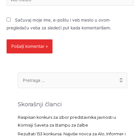
mesto
Sačuvaj moje ime, e-poštu i veb mesto u ovom
pregledaču veba za sledeći put kada komentarišem.
P
r
e
t
Skorašnji članci
r
a
Raspisan konkurs za izbor predstavnika javnosti u
g
Komisiji Saveta za štampu za žalbe
a
Rezultati 153 konkursa: Najviše novca za Alo, Informer i
z