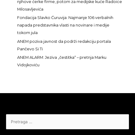
njihove ćerke firme, potom za medijske kuće Radoice
a
Milosavljevića
:
Fondacija Slavko Ćuruvija: Najmanje 106 verbalnih
napada predstavnika vlasti na novinare i medije
tokom jula
ANEM poziva javnost da podrži redakciju portala
Pančevo Si Ti
ANEM ALARM: Jeziva „čestitka“ – pretnja Marku
Vidojkoviću
Pretraga
za: