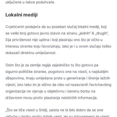
uključene u takve poduhvate.
Lokalni mediji
Cvjetićanin podsjeća da su poseban slučaj lokalni mediji, koji
se veliki broj gotovo javno stavio na stranu „jednih“ ili „drugih“,
čija privrženost nije upitna i koji plasiraju ono što je očito u
interesu stranke koju favoriziraju, iako je i u ovom slučaju teško
dokazati direktnu umiješanost.
Osim što je za zemlje regije zajedničko to što gotovo pa
sigurno političke stranke, pogotovo one na vlasti, s najdubljim
džepovima, imaju umiješane prste u generiranje i širenje lažnih
vijesti, isto tako im je slično da niko od nezavisnih factchecking
organizacija ne vjeruje u objektivnu i iskrenu borbu na
državnom nivou protiv plasiranja neistinitih informacija.
„Što se tiče vlasti u Srbiji, zaista ne bi bilo dobro da se one
uključe u borbu protiv lažnih vesti, jer su istovremeno te vlasti