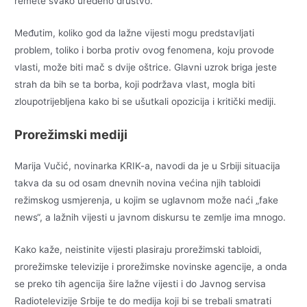
remete svako uređeno društvo.
Međutim, koliko god da lažne vijesti mogu predstavljati
problem, toliko i borba protiv ovog fenomena, koju provode
vlasti, može biti mač s dvije oštrice. Glavni uzrok briga jeste
strah da bih se ta borba, koji podržava vlast, mogla biti
zloupotrijebljena kako bi se ušutkali opozicija i kritički mediji.
Prorežimski mediji
Marija Vučić, novinarka KRIK-a, navodi da je u Srbiji situacija
takva da su od osam dnevnih novina većina njih tabloidi
režimskog usmjerenja, u kojim se uglavnom može naći „fake
news“, a lažnih vijesti u javnom diskursu te zemlje ima mnogo.
Kako kaže, neistinite vijesti plasiraju prorežimski tabloidi,
prorežimske televizije i prorežimske novinske agencije, a onda
se preko tih agencija šire lažne vijesti i do Javnog servisa
Radiotelevizije Srbije te do medija koji bi se trebali smatrati