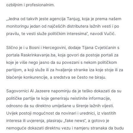
ozbiljnim i profesionalnim.
„Jedna od takvih jeste agencija Tanjug, koja je prema našem
monitoringu jedan od najčešćih distributera lažnih vesti i po
pravilu, te vesti služe političkim interesima“, navodi Vučić.
Slično je i u Bosni i Hercegovini, dodaje Tijana Cvjetićanin s
portala Raskrinkavanje.ba, koja govori da postoje portali za
koje je više nego jasno da su povezani s nekom političkom
partijom, a koji služe ili za hvaljenje stranke iza koje stoje ili za
blaćenje konkurencije, a sredstva se često ne biraju.
Sagovornici Al Jazeere napominju da je teško dokazati da su
političke partije te koje generiraju neistinite informacije,
odnosno da su direktno umiješane u širenje lažnih vijesti.
Uvijek postoji mogućnost da novinari i urednici, iz vlastitih
interesa ili uvjerenja, plasiraju „fake news“, a gotovo je
nemoguće dokazati direktnu vezu i namjeru stranaka da budu