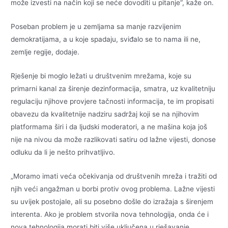
može izvesti na način koji se neće dovoditi u pitanje“, kaže on.
Poseban problem je u zemljama sa manje razvijenim
demokratijama, a u koje spadaju, sviđalo se to nama ili ne,
zemlje regije, dodaje.
Rješenje bi moglo ležati u društvenim mrežama, koje su
primarni kanal za širenje dezinformacija, smatra, uz kvalitetniju
regulaciju njihove provjere tačnosti informacija, te im propisati
obavezu da kvalitetnije nadziru sadržaj koji se na njihovim
platformama širi i da ljudski moderatori, a ne mašina koja još
nije na nivou da može razlikovati satiru od lažne vijesti, donose
odluku da li je nešto prihvatljivo.
„Moramo imati veća očekivanja od društvenih mreža i tražiti od
njih veći angažman u borbi protiv ovog problema. Lažne vijesti
su uvijek postojale, ali su posebno došle do izražaja s širenjem
interenta. Ako je problem stvorila nova tehnologija, onda će i
nova tehnologija morati biti više uključena u rješavanje