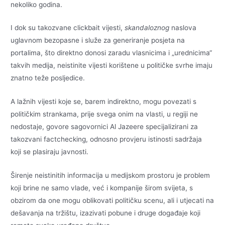
nekoliko godina.
I dok su takozvane clickbait vijesti,
skandaloznog
naslova
uglavnom bezopasne i služe za generiranje posjeta na
portalima, što direktno donosi zaradu vlasnicima i „urednicima“
takvih medija, neistinite vijesti korištene u političke svrhe imaju
znatno teže posljedice.
A lažnih vijesti koje se, barem indirektno, mogu povezati s
političkim strankama, prije svega onim na vlasti, u regiji ne
nedostaje, govore sagovornici Al Jazeere specijalizirani za
takozvani factchecking, odnosno provjeru istinosti sadržaja
koji se plasiraju javnosti.
Širenje neistinitih informacija u medijskom prostoru je problem
koji brine ne samo vlade, već i kompanije širom svijeta, s
obzirom da one mogu oblikovati političku scenu, ali i utjecati na
dešavanja na tržištu, izazivati pobune i druge događaje koji