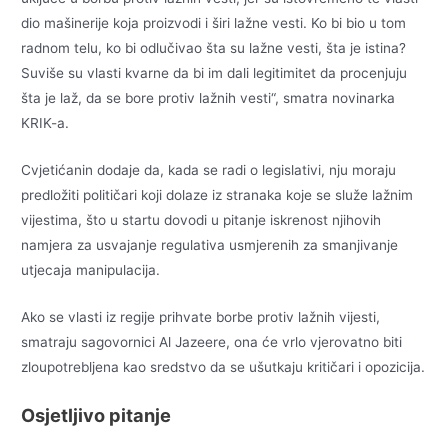
dio mašinerije koja proizvodi i širi lažne vesti. Ko bi bio u tom
radnom telu, ko bi odlučivao šta su lažne vesti, šta je istina?
Suviše su vlasti kvarne da bi im dali legitimitet da procenjuju
šta je laž, da se bore protiv lažnih vesti“, smatra novinarka
KRIK-a.
Cvjetićanin dodaje da, kada se radi o legislativi, nju moraju
predložiti političari koji dolaze iz stranaka koje se služe lažnim
vijestima, što u startu dovodi u pitanje iskrenost njihovih
namjera za usvajanje regulativa usmjerenih za smanjivanje
utjecaja manipulacija.
Ako se vlasti iz regije prihvate borbe protiv lažnih vijesti,
smatraju sagovornici Al Jazeere, ona će vrlo vjerovatno biti
zloupotrebljena kao sredstvo da se ušutkaju kritičari i opozicija.
Osjetljivo pitanje