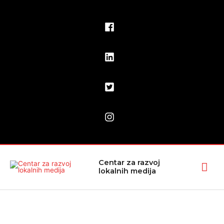
Pređi
na
sadržaj
Glav
Centar za razvoj
lokalnih medija
izbo