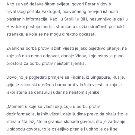
A to se već dešava širom svijeta, govori Petar Vidov s
hrvatskog portala Faktograf, posvećenog provjeri istinosti
plasiranih informacija. Kao i u Srbiji i u BiH, nesumnjivo je da i u
Hrvatskoj postoje mediji i stranice u službi određenih političkih
stranaka, a koje se ne mogu direktno dokazati.
Zvanična borba protiv lažnih vijesti je jako osjetljivo pitanje, na
koje još niko nema odgovor, dodaje Vidov, koje ostavlja puno
prostora za borbu protiv neistomišljenika.
Dovoljno je pogledati primjere sa Filipina, iz Singapura, Rusije,
gdje je zakonski uređena borba protiv lažnih vijesti, a koja je
iskorištena za cenzuru i udar na neistomišljenike.
„Moment u koje se vlasti uključuju u borbu protiv
dezinformacija, lažnih vijesti, daje ljudima pravo da biraju što je
istina a šta laž, što je granica slobode govora, što je zadiranje
u slobodu govora, to je osjetljivo pitanje i upitno je da li se