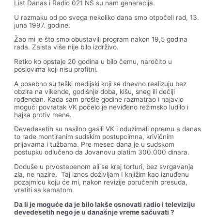
List Danas i Radio 021 NS su nam generacija.
U razmaku od po svega nekoliko dana smo otpočeli rad, 13.
juna 1997. godine.
Žao mi je što smo obustavili program nakon 19,5 godina
rada. Zaista više nije bilo izdrživo.
Retko ko opstaje 20 godina u bilo čemu, naročito u
poslovima koji nisu profitni.
A posebno su teški medijski koji se dnevno realizuju bez
obzira na vikende, godišnje doba, kišu, sneg ili dečiji
rođendan. Kada sam prošle godine razmatrao i najavio
mogući povratak VK počelo je neviđeno režimsko ludilo i
hajka protiv mene.
Devedesetih su nasilno gasili VK i oduzimali opremu a danas
to rade montiranim sudskim postupcimna, krivičnim
prijavama i tužbama. Pre mesec dana je u sudskom
postupku odlučeno da Jovanovu platim 300.000 dinara.
Doduše u prvostepenom ali se kraj torturi, bez svrgavanja
zla, ne nazire. Taj iznos doživljam I knjižim kao iznuđenu
pozajmicu koju će mi, nakon revizije poručenih presuda,
vratiti sa kamatom.
Da li je moguće da je bilo laks
e osnovati radio i televiziju
devedesetih nego je u danas
nje vreme sac
uvati ?