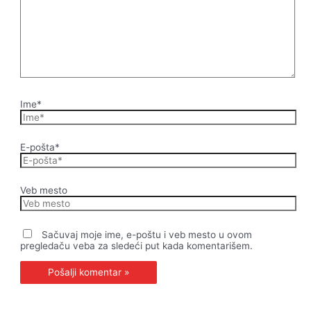
Ime*
E-pošta*
Veb mesto
Sačuvaj moje ime, e-poštu i veb mesto u ovom
pregledaču veba za sledeći put kada komentarišem.