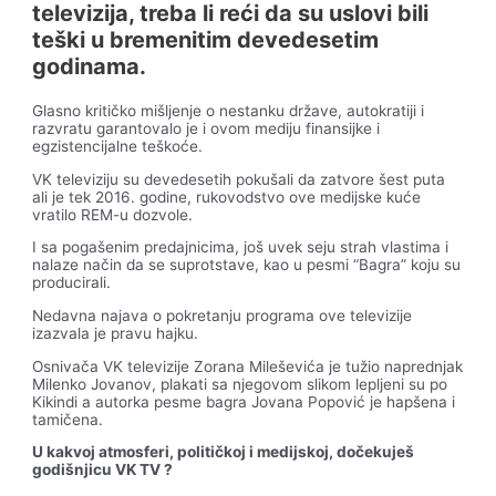
televizija, treba li reći da su uslovi bili
teški u bremenitim devedesetim
godinama.
Glasno kritičko mišljenje o nestanku države, autokratiji i
razvratu garantovalo je i ovom mediju finansijke i
egzistencijalne teškoće.
VK televiziju su devedesetih pokušali da zatvore šest puta
ali je tek 2016. godine, rukovodstvo ove medijske kuće
vratilo REM-u dozvole.
I sa pogašenim predajnicima, još uvek seju strah vlastima i
nalaze način da se suprotstave, kao u pesmi “Bagra” koju su
producirali.
Nedavna najava o pokretanju programa ove televizije
izazvala je pravu hajku.
Osnivača VK televizije Zorana Mileševića je tužio naprednjak
Milenko Jovanov, plakati sa njegovom slikom lepljeni su po
Kikindi a autorka pesme bagra Jovana Popović je hapšena i
tamičena.
U kakvoj atmosferi, političkoj i medijskoj, dočekuješ
godišnjicu VK TV ?