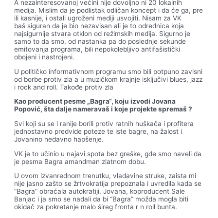
A nezainteresovanoj većini nije dovoljno ni 20 lokalnih
medija. Mislim da je podlistak odličan koncept i da će ga, pre
ili kasnije, i ostali ugroženi mediji usvojiti. Nisam za VK
baš siguran da je bio nezavisan ali je to odrednica koja
najsigurnije stvara otklon od režimskih medija. Sigurno je
samo to da smo, od nastanka pa do poslednje sekunde
emitovanja programa, bili nepokolebljivo antifašistički
obojeni i nastrojeni.
U političko informativnom programu smo bili potpuno zavisni
od borbe protiv zla a u muzičkom krajnje isključivi blues, jazz
i rock and roll. Takođe protiv zla
Kao producent pesme „Bagra“, koju izvodi Jovana
Popović, s
ta dalje nameravas
i koje projekte spremas
?
Svi koji su se i ranije borili protiv ratnih huškača i profitera
jednostavno predvide poteze te iste bagre, na žalost i
Jovanino nedavno hapšenje.
VK je to učinio u najavi spota bez greške, gde smo naveli da
je pesma Bagra amandman zlatnom dobu.
U ovom izvanrednom trenutku, vladavine struke, zaista mi
nije jasno zašto se žrtvokratija prepoznala i uvredila kada se
“Bagra” obraćala autokratiji. Jovana, koproducent Sale
Banjac i ja smo se nadali da bi “Bagra” možda mogla biti
okidač za pokretanje malo šireg fronta r n roll bunta.