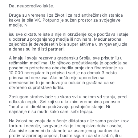
Da, neuporedivo lakše.
Druga su vremena i za život i za rad antirežimskih stanica
kakva je bila VK. Potpuno je sužen prostor za svojeglave
medije. N
isu sve diktature iste a nije ni okruženje koje podržava i staje
u odbranu proganjanog medija ili novinara. Međunarodna
zajednica je devedesetih bila super aktivna u svrgavanju zla
a danas su im ti isti partneri.
A imaju i svoju rezervnu građansku Srbiju, sve prisutniju u
režimskim medijima. Uz njihovo prećutkivanje je opozicija sa
posebnim potrebama obezbedila projektno finansiranje za
10.000 neregularnih potpisa i sad je na domak 3 odsto
prinosa od cenzusa. Ako nešto nije uporedivo sa
devedesetim to je nedovoljno odlučnih građana da se
otvoreno suprotstave ludilu.
Zaslugom strahovlade su skoro svi u nekom vd stanju, pred
odlazak negde. Svi koji su u kriznim vremenima ponosno
“neutralni” direktno podržavaju postojeće stanje. Ni
najmanje nisu mudri kako sami sebi tepaju.
Na žalost ne znaju da rušenje diktatora nije samo prolaz kroz
torturu i nevolje, svrgvanje zla je i neopisivo dobar osećaj.
Ako niste spremni da stanete uz usamljenog buntovnika
protiv razjarenog čopora, budite sigurni da ste slabić, ili u