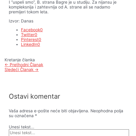
I “uspeli smo”, B. strana Bagre je u studiju. Za nijansu je
kompleksnija i zahtevnija od A. strane ali se nadamo
premijeri tokom leta.
Izvor: Danas
Facebook
0
Twitter
0
Pinterest
0
LinkedIn
0
Kretanje članka
←
Prethodni Članak
Sledeći Članak
→
Ostavi komentar
Vaša adresa e-pošte neće biti objavljena.
Neophodna polja
su označena
*
Unesi tekst...