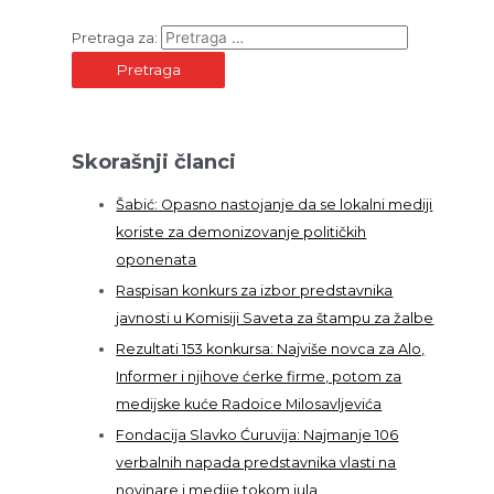
Pretraga za:
Skorašnji članci
Šabić: Opasno nastojanje da se lokalni mediji
koriste za demonizovanje političkih
oponenata
Raspisan konkurs za izbor predstavnika
javnosti u Komisiji Saveta za štampu za žalbe
Rezultati 153 konkursa: Najviše novca za Alo,
Informer i njihove ćerke firme, potom za
medijske kuće Radoice Milosavljevića
Fondacija Slavko Ćuruvija: Najmanje 106
verbalnih napada predstavnika vlasti na
novinare i medije tokom jula