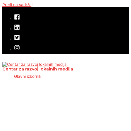
Pređi na sadržaj
Centar za razvoj lokalnih medija
Glavni izbornik