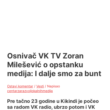
Osnivač VK TV Zoran
Milešević o opstanku
medija: I dalje smo za bunt
Ostavi komentar
/
Vesti
/ Napisao
centarzarazvojlokalnihmedija
Pre tačno 23 godine u Kikindi je počeo
sa radom VK radio, ubrzo potom i VK