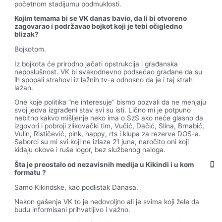
početnom stadijumu podmuklosti.
Kojim temama bi se VK danas bavio, da li bi otvoreno
zagovarao i podrz
avao bojkot koji je tebi oc
igledno
blizak?
Bojkotom.
Iz bojkota će prirodno jačati opstrukcija i građanska
neposlušnost. VK bi svakodnevno podsećao građane da su
ih spopali strahovi iz lažnih tv-a odnosno da je i taj strah
lažan.
One koje politika “ne interesuje” bismo pozvali da ne menjaju
svoj jedva izgrađeni stav svi su isti. Lično mi je potpuno
nebitno kakvo mišljenje neko ima o SzS ako neće glasno da
izgovori i pobroji zlikovački tim, Vučić, Dačić, Slina, Brnabić,
Vulin, Rističević, pink, happy, rts i klupa za rezerve DOS-a.
Saborci su mi svi koji ne izlaze 21 juna, naročito oni koji
kidaju okove i ruše logor, bez službenog naloga.
Š
ta je preostalo od nezavisnih medija u Kikindi i u kom
formatu ?
Samo Kikindske, kao podlistak Danasa.
Nakon gašenja VK to je nedovoljno ali je svima koji žele da
budu informisani prihvatljivo i važno.