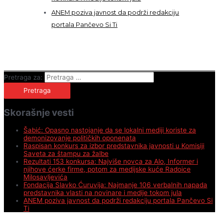
ANEM poziva javnost da podrži redakciju
portala Pančevo Si Ti
Pretraga za:
Skorašnje vesti
Šabić: Opasno nastojanje da se lokalni mediji koriste za
demonizovanje političkih oponenata
Raspisan konkurs za izbor predstavnika javnosti u Komisiji
Saveta za štampu za žalbe
Rezultati 153 konkursa: Najviše novca za Alo, Informer i
njihove ćerke firme, potom za medijske kuće Radoice
Milosavljevića
Fondacija Slavko Ćuruvija: Najmanje 106 verbalnih napada
predstavnika vlasti na novinare i medije tokom jula
ANEM poziva javnost da podrži redakciju portala Pančevo Si
Ti