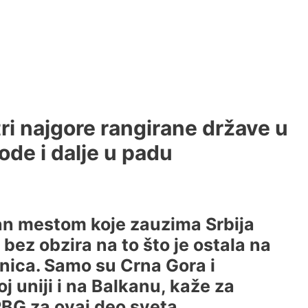
tri najgore rangirane države u
ode i dalje u padu
jan mestom koje zauzima Srbija
bez obzira na to što je ostala na
nica. Samo su Crna Gora i
j uniji i na Balkanu, kaže za
RBG za ovaj deo sveta.