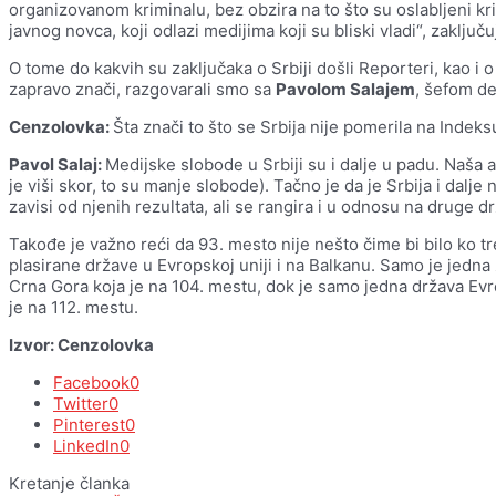
organizovanom kriminalu, bez obzira na to što su oslabljeni k
javnog novca, koji odlazi medijima koji su bliski vladi“, zaključ
O tome do kakvih su zaključaka o Srbiji došli Reporteri, kao 
zapravo znači, razgovarali smo sa
Pavolom Salajem
, šefom de
Cenzolovka:
Šta znači to što se Srbija nije pomerila na Indek
Pavol Salaj:
Medijske slobode u Srbiji su i dalje u padu. Naša 
je viši skor, to su manje slobode). Tačno je da je Srbija i dalj
zavisi od njenih rezultata, ali se rangira i u odnosu na druge d
Takođe je važno reći da 93. mesto nije nešto čime bi bilo ko tr
plasirane države u Evropskoj uniji i na Balkanu. Samo je jedna
Crna Gora koja je na 104. mestu, dok je samo jedna država Evro
je na 112. mestu.
Izvor: Cenzolovka
Facebook
0
Twitter
0
Pinterest
0
LinkedIn
0
Kretanje članka