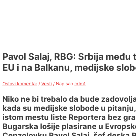
Pavol Salaj, RBG: Srbija među 
EU i na Balkanu, medijske slob
Ostavi komentar
/
Vesti
/ Napisao
crlm1
Niko ne bi trebalo da bude zadovol
kada su medijske slobode u pitanju, 
istom mestu liste Reportera bez gra
Bugarska lošije plasirane u Evropsko
Cenzolovku Pavol Salaj, šef deska 