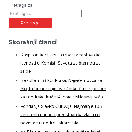
Pretraga za:
Skorašnji članci
Raspisan konkurs za izbor predstavnika
javnosti u Komisiji Saveta za štampu za
žalbe
Rezultati 153 konkursa: Najviše novca za
Alo, Informer i njihove ćerke firme, potom
za medijske kuće Radoice Milosavljevića
Fondacija Slavko Ćuruvija: Najmanje 106
verbalnih napada predstavnika vlasti na
novinare i medije tokom jula