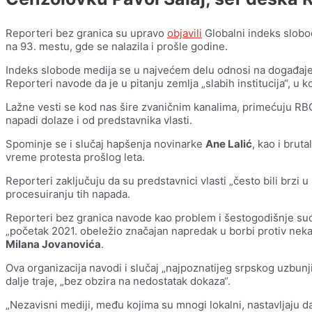
Reporteri bez granica su upravo
objavili
Globalni indeks slobo
na 93. mestu, gde se nalazila i prošle godine.
Indeks slobode medija se u najvećem delu odnosi na događaj
Reporteri navode da je u pitanju zemlja „slabih institucija“, u k
Lažne vesti se kod nas šire zvaničnim kanalima, primećuju RB
napadi dolaze i od predstavnika vlasti.
Spominje se i slučaj hapšenja novinarke
Ane Lalić
, kao i brut
vreme protesta prošlog leta.
Reporteri zaključuju da su predstavnici vlasti „često bili brzi u
procesuiranju tih napada.
Reporteri bez granica navode kao problem i šestogodišnje su
„početak 2021. obeležio značajan napredak u borbi protiv neka
Milana Jovanovića
.
Ova organizacija navodi i slučaj „najpoznatijeg srpskog uzbun
dalje traje, „bez obzira na nedostatak dokaza“.
„Nezavisni mediji, među kojima su mnogi lokalni, nastavljaju da 