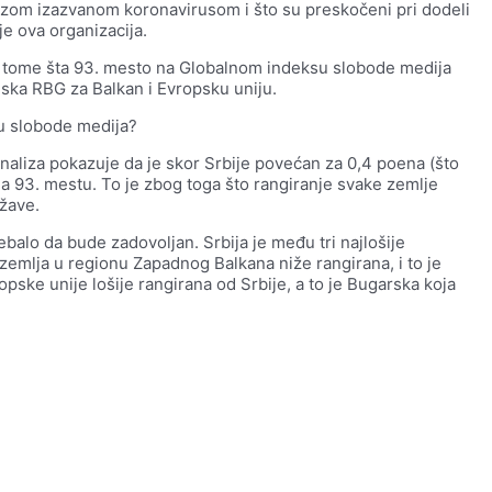
rizom izazvanom koronavirusom i što su preskočeni pri dodeli
uje ova organizacija.
i o tome šta 93. mesto na Globalnom indeksu slobode medija
ska RBG za Balkan i Evropsku uniju.
su slobode medija?
analiza pokazuje da je skor Srbije povećan za 0,4 poena (što
e na 93. mestu. To je zbog toga što rangiranje svake zemlje
ržave.
ebalo da bude zadovoljan. Srbija je među tri najlošije
 zemlja u regionu Zapadnog Balkana niže rangirana, i to je
pske unije lošije rangirana od Srbije, a to je Bugarska koja