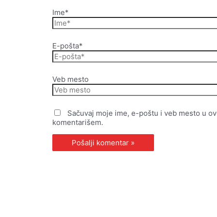
Ime*
E-pošta*
Veb mesto
Sačuvaj moje ime, e-poštu i veb mesto u o
komentarišem.