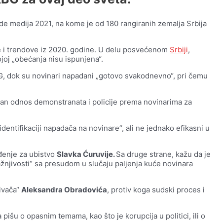
de medija 2021, na kome je od 180 rangiranih zemalja Srbija
e i trendove iz 2020. godine. U delu posvećenom
Srbiji
,
ojoj „obećanja nisu ispunjena“.
G, dok su novinari napadani „gotovo svakodnevno“, pri čemu
alan odnos demonstranata i policije prema novinarima za
 identifikaciji napadača na novinare“, ali ne jednako efikasni u
đenje za ubistvo
Slavka Ćuruvije.
Sa druge strane, kažu da je
žnjivosti“ sa presudom u slučaju paljenja kuće novinara
jivača“
Aleksandra Obradovića
, protiv koga sudski proces i
pišu o opasnim temama, kao što je korupcija u politici, ili o