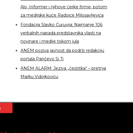
Alo, Informer i njihove ćerke firme, potom
za medijske kuće Radoice Milosavljevića
Fondacija Slavko Ćuruvija: Najmanje 106
verbalnih napada predstavnika vlasti na
novinare i medije tokom jula
ANEM poziva javnost da podrži redakciju
portala Pančevo Si Ti
ANEM ALARM: Jeziva „čestitka“ – pretnja
Marku Vidojkoviću