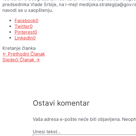
predsednika Vlade Srbije, na i-mejl medijska.strategija@gov.rs
navodi se u saopštenju.
Facebook
0
Twitter
0
Pinterest
0
LinkedIn
0
Kretanje članka
←
Prethodni Članak
Sledeći Članak
→
Ostavi komentar
Vaša adresa e-pošte neće biti objavljena.
Neoph
Unesi tekst...