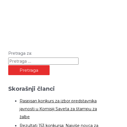
Pretraga za:
Skorašnji članci
Raspisan konkurs za izbor predstavnika
javnosti u Komisiji Saveta za štampu za
žalbe
Rezultati 153 konkursa: Najviše novca za