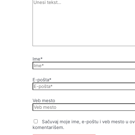
Ime*
E-pošta*
Veb mesto
Sačuvaj moje ime, e-poštu i veb mesto u o
komentarišem.