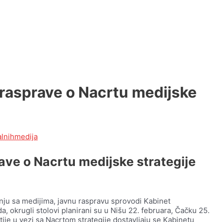
e rasprave o Nacrtu medijske
alnihmedija
rave o Nacrtu medijske strategije
nju sa medijima, javnu raspravu sprovodi Kabinet
, okrugli stolovi planirani su u Nišu 22. februara, Čačku 25.
tije u vezi sa Nacrtom strategije dostavljaju se Kabinetu