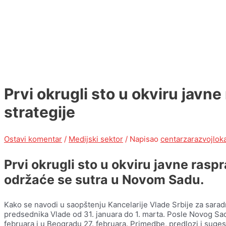
Prvi okrugli sto u okviru javn
strategije
Ostavi komentar
/
Medijski sektor
/ Napisao
centarzarazvojlok
Prvi okrugli sto u okviru javne rasp
održaće se sutra u Novom Sadu.
Kako se navodi u saopštenju Kancelarije Vlade Srbije za sarad
predsednika Vlade od 31. januara do 1. marta. Posle Novog Sada
februara i u Beogradu 27. februara. Primedbe, predlozi i suges