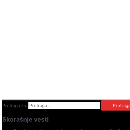
Pretraga za:
Skorašnje vesti