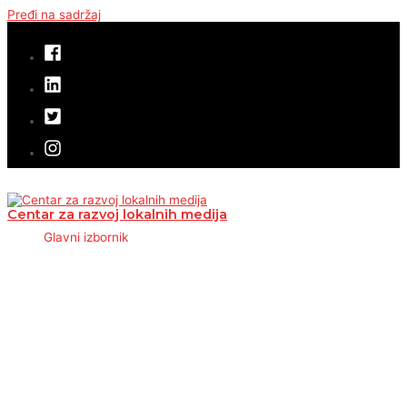
Pređi na sadržaj
Centar za razvoj lokalnih medija
Glavni izbornik