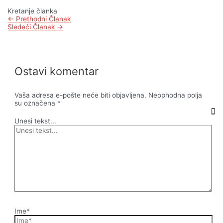
Kretanje članka
←
Prethodni Članak
Sledeći Članak
→
Ostavi komentar
Vaša adresa e-pošte neće biti objavljena.
Neophodna polja
su označena
*
Unesi tekst...
Ime*