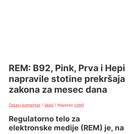
REM: B92, Pink, Prva i Hepi
napravile stotine prekršaja
zakona za mesec dana
Ostavi komentar
/
Vesti
/ Napisao
crlm1
Regulatorno telo za
elektronske medije (REM) je, na