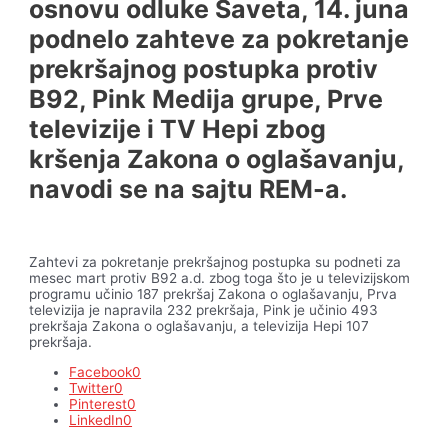
osnovu odluke Saveta, 14. juna
podnelo zahteve za pokretanje
prekršajnog postupka protiv
B92, Pink Medija grupe, Prve
televizije i TV Hepi zbog
kršenja Zakona o oglašavanju,
navodi se na sajtu REM-a.
Zahtevi za pokretanje prekršajnog postupka su podneti za
mesec mart protiv B92 a.d. zbog toga što je u televizijskom
programu učinio 187 prekršaj Zakona o oglašavanju, Prva
televizija je napravila 232 prekršaja, Pink je učinio 493
prekršaja Zakona o oglašavanju, a televizija Hepi 107
prekršaja.
Facebook
0
Twitter
0
Pinterest
0
LinkedIn
0