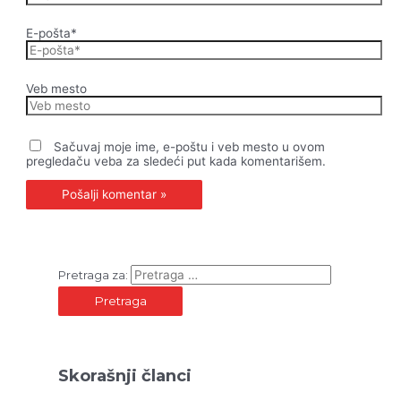
E-pošta*
Veb mesto
Sačuvaj moje ime, e-poštu i veb mesto u ovom
pregledaču veba za sledeći put kada komentarišem.
Pretraga za:
Skorašnji članci