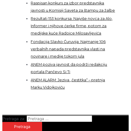
Raspisan konkurs za izbor predstavnika
javnosti u Komisiji Saveta za štampu za žalbe
Rezultati 153 konkursa: Najviše novca za Alo,
Informer i njihove ćerke firme, potom za
medijske kuće Radoice Milosavljevića
Fondacija Slavko Ćuruvija: Najmanje 106
verbalnih napada predstavnika vlasti na
novinare i medije tokom jula
ANEM poziva javnost da podrži redakciju
portala Pančevo Si Ti
ANEM ALARM: Jeziva „čestitka“ – pretnja
Marku Vidojkoviću
Pretraga za: