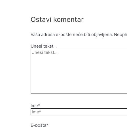
Ostavi komentar
Vaša adresa e-pošte neće biti objavljena.
Neoph
Unesi tekst...
Ime*
E-pošta*