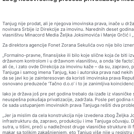
Tanjug nije prodat, ali je njegova imovinska prava, inače u drža
novinara Srbije iz Direkcije za imovinu. Narednih deset godin
vlasništvu Minacord Media Željka Joksimovića i Manje Grčić i
Za direktora agencije Fonet Zorana Sekulića ovo nije bilo izne
„Formalno-pravne, finansijske ili bilo koje slične koja će biti 
državnom kontrolom i u državnom vlasništvu, a onda ‘de facto’
ali će, i zato ovde Direkcija za imovinu kaže – da su, zapravo,
Tanjuga i samog imena Tanjug, kao i autorska prava nad nekih
da se javi ko je zainteresovan da koristi imovinska prava Republ
osnovano preduzeće ‘Tačno d.o.o’ i to je zanimljiva koincidenci
Iako je država još pre pet godina trebalo da izađe iz vlasničke
neuspešna pokušaja privatizacije, zadržala. Posle pet godin
će sada ustupanjem imovinskih prava Tanjuga rešiti dva probl
„Jer ja mislim da cela konstrukcija nije izvedena zbog Željka Jo
infrastrukturu da, zapravo, produkciju i ime Tanjuga očuvaju. Da
sutra, u tišini, preći u nadležnost druge vlasničke strukture ili
makar sa tolikim zakašnjenjem, eto Tanjug više nije u registru 