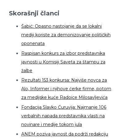
Skorašnji članci
Šabić: Opasno nastojanje da se lokalni
mediji koriste za demonizovanje političkih
oponenata
Raspisan konkurs za izbor predstavnika
javnosti u Komisiji Saveta za štampu za
žalbe
Rezultati 153 konkursa: Najviše novca za
Alo, Informer i njihove ćerke firme, potom
za medijske kuće Radoice Milosavljevića
Fondacija Slavko Ćuruvija: Najmanje 106
verbalnih napada predstavnika vlasti na
novinare i medije tokom jula
ANEM poziva javnost da podrži redakciju