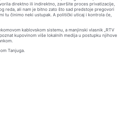
rila direktno ili indirektno, završite proces privatizacije,
og reda, ali nam je bitno zato što sad predstoje pregovori
i tu činimo neki ustupak. A politički uticaj i kontrola će,
elekomovom kablovskom sistemu, a manjinski vlasnik „RTV
ao poznat kupovinom više lokalnih medija u postupku njihove
rankom.
nom Tanjuga.