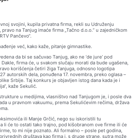
vnoj svojini, kupila privatna firma, rekli su Udruženju
a, pravo na Tanjug imaće firma „Tačno d.o.o.“ u zajedničkom
 „RTV Pančevo“.
nađenje već, kako kaže, pitanje gimnastike.
izvedena da bi se sačuvao Tanjug, ako ne ‘de jure’ pod
. Dakle, firma će, u svakom slučaju morati da bude ugašena,
 pravo korišćenja četiri žiga Tanjuga, odnosno logotipa
 27 autorskih dela, ponuđena 17. novembra, preko oglasa –
ike Srbije. Taj konkurs je objavljen istog dana kada je i
ja“, kaže Sekulić.
 strukture u medijima, vlasništvo nad Tanjugom je, i posle dva
a rada u pravnom vakuumu, prema Sekulićevim rečima, država
ema.
ksimovića ili Manje Grčić, nego su iskoristili tu
 li će to ostati tako trajno, pod kišobranom ove firme ili će
 firme, to mi nije poznato. Ali formalno – posle pet godina,
privrednih društava kao firma i, s druge strane, sutra može