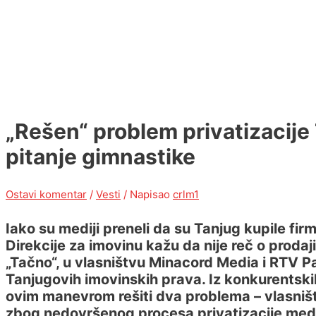
„Rešen“ problem privatizacije 
pitanje gimnastike
Ostavi komentar
/
Vesti
/ Napisao
crlm1
Iako su mediji preneli da su Tanjug kupile fir
Direkcije za imovinu kažu da nije reč o prodaj
„Tačno“, u vlasništvu Minacord Media i RTV P
Tanjugovih imovinskih prava. Iz konkurentski
ovim manevrom rešiti dva problema – vlasništ
zbog nedovršenog procesa privatizacije medi