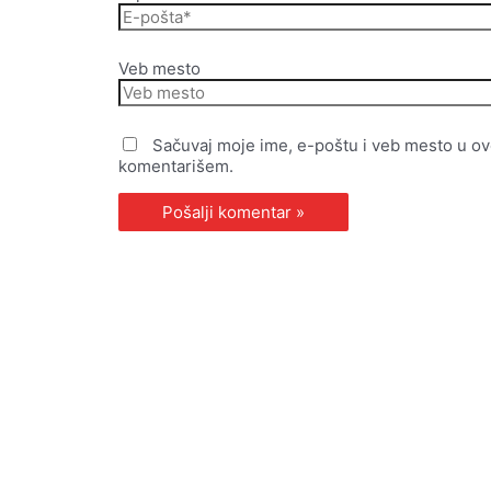
Veb mesto
Sačuvaj moje ime, e-poštu i veb mesto u o
komentarišem.