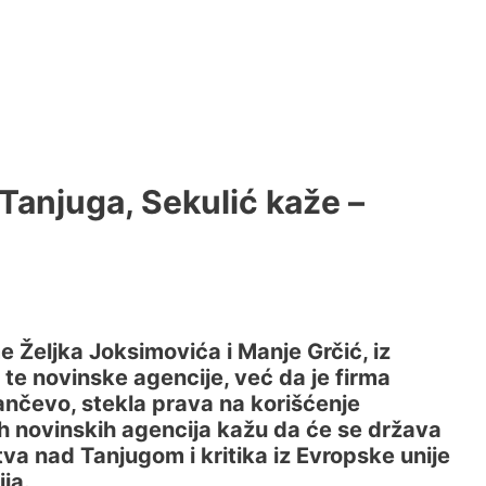
Tanjuga, Sekulić kaže –
me Željka Joksimovića i Manje Grčić, iz
i te novinske agencije, već da je firma
ančevo, stekla prava na korišćenje
h novinskih agencija kažu da će se država
va nad Tanjugom i kritika iz Evropske unije
ja.