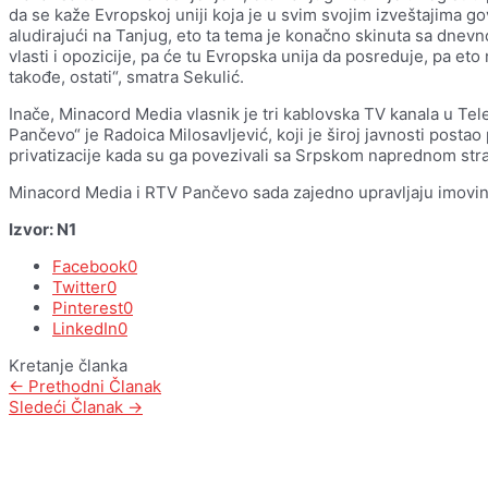
da se kaže Evropskoj uniji koja je u svim svojim izveštajima govo
aludirajući na Tanjug, eto ta tema je konačno skinuta sa dnevn
vlasti i opozicije, pa će tu Evropska unija da posreduje, pa eto m
takođe, ostati“, smatra Sekulić.
Inače, Minacord Media vlasnik je tri kablovska TV kanala u T
Pančevo“ je Radoica Milosavljević, koji je široj javnosti post
privatizacije kada su ga povezivali sa Srpskom naprednom st
Minacord Media i RTV Pančevo sada zajedno upravljaju imovi
Izvor: N1
Facebook
0
Twitter
0
Pinterest
0
LinkedIn
0
Kretanje članka
←
Prethodni Članak
Sledeći Članak
→