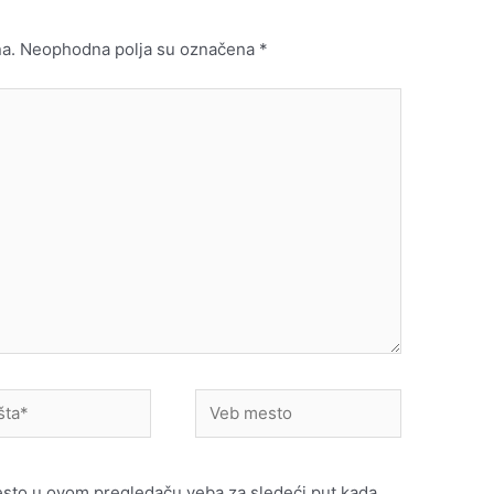
a.
Neophodna polja su označena
*
Veb
mesto
esto u ovom pregledaču veba za sledeći put kada