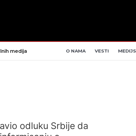
O NAMA
VESTI
MEDIJS
lnih medija
avio odluku Srbije da