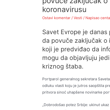
povuče zaključak o 
koronavirusu
Ostavi komentar
/
Vesti
/ Napisao
centa
Savet Evrope je danas 
da povuče zaključak o 
koji je predviđao da in
mogu da objavljuju jed
kriznog štaba.
Portparol generalnog sekretara Saveta 
odluku vlasti koju je jutros saopštila p
pritvora sinoć uhapšene novinarke port
„Dobrodošao potez Srbije: ukinut ukaz o