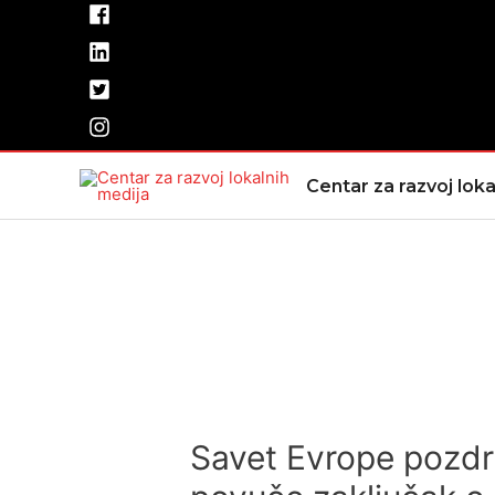
Pređi
na
sadržaj
Centar za razvoj loka
Savet Evrope pozdr