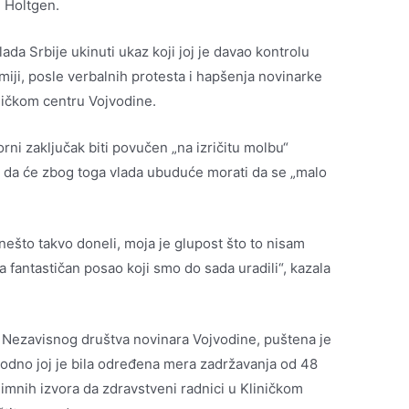
e Holtgen.
ada Srbije ukinuti ukaz koji joj je davao kontrolu
iji, posle verbalnih protesta i hapšenja novinarke
iničkom centru Vojvodine.
rni zaključak biti povučen „na izričitu molbu“
i da će zbog toga vlada ubuduće morati da se „malo
 nešto takvo doneli, moja je glupost što to nisam
a fantastičan posao koji smo do sada uradili“, kazala
ra Nezavisnog društva novinara Vojvodine, puštena je
thodno joj je bila određena mera zadržavanja od 48
onimnih izvora da zdravstveni radnici u Kliničkom