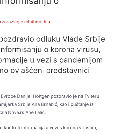
informisanju o
rzarazvojlokalnihmedija
pozdravio odluku Vlade Srbije
informisanju o korona virusu,
formacije u vezi s pandemijom
ino ovlašćeni predstavnici
Evrope Danijel Holtgen pozdravio je na Tviteru
remijerka Srbije Ana Brnabić, kao i puštanje iz
ala Nova.rs Ane Lalić.
 kontroli informacija u vezi s korona virusom,