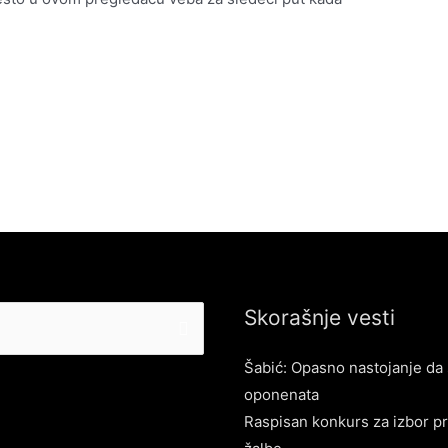
Skorašnje vesti
Šabić: Opasno nastojanje da 
oponenata
Raspisan konkurs za izbor pr