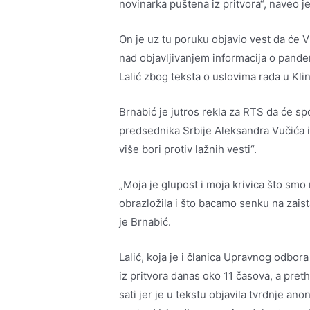
novinarka puštena iz pritvora“, naveo j
On je uz tu poruku objavio vest da će Vl
nad objavljivanjem informacija o pandem
Lalić zbog teksta o uslovima rada u Kl
Brnabić je jutros rekla za RTS da će spo
predsednika Srbije Aleksandra Vučića 
više bori protiv lažnih vesti“.
„Moja je glupost i moja krivica što smo
obrazložila i što bacamo senku na zaist
je Brnabić.
Lalić, koja je i članica Upravnog odbo
iz pritvora danas oko 11 časova, a pre
sati jer je u tekstu objavila tvrdnje an