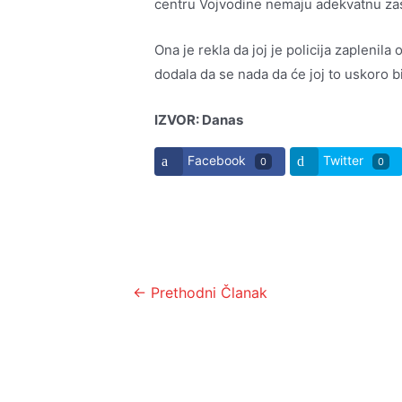
centru Vojvodine nemaju adekvatnu zaš
Ona je rekla da joj je policija zaplenila
dodala da se nada da će joj to uskoro b
IZVOR: Danas
Facebook
Twitter
0
0
Kretanje
←
Prethodni Članak
članka