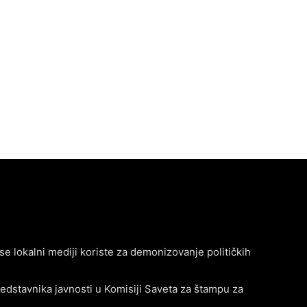
se lokalni mediji koriste za demonizovanje političkih
edstavnika javnosti u Komisiji Saveta za štampu za