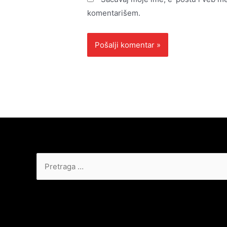
komentarišem.
Pretraga
za: