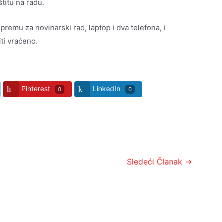
titu na radu.
 opremu za novinarski rad, laptop i dva telefona, i
iti vraćeno.
Pinterest
LinkedIn
0
0
Sledeći Članak
→