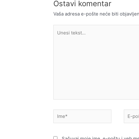
Ostavi komentar
Vaša adresa e-pošte neće biti objavljen
Unesi
tekst...
Ime*
E-
pošta*
Sačuvaj moje ime, e-poštu i veb m