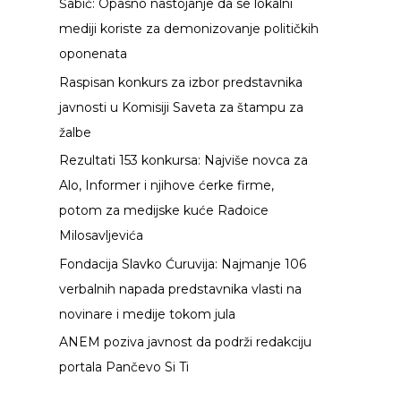
Šabić: Opasno nastojanje da se lokalni
g
mediji koriste za demonizovanje političkih
a
oponenata
z
Raspisan konkurs za izbor predstavnika
a
javnosti u Komisiji Saveta za štampu za
:
žalbe
Rezultati 153 konkursa: Najviše novca za
Alo, Informer i njihove ćerke firme,
potom za medijske kuće Radoice
Milosavljevića
Fondacija Slavko Ćuruvija: Najmanje 106
verbalnih napada predstavnika vlasti na
novinare i medije tokom jula
ANEM poziva javnost da podrži redakciju
portala Pančevo Si Ti