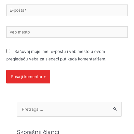
E-
pošta*
Veb
mesto
Sačuvaj moje ime, e-poštu i veb mesto u ovom
pregledaču veba za sledeći put kada komentarišem.
P
r
e
t
Skorašnji članci