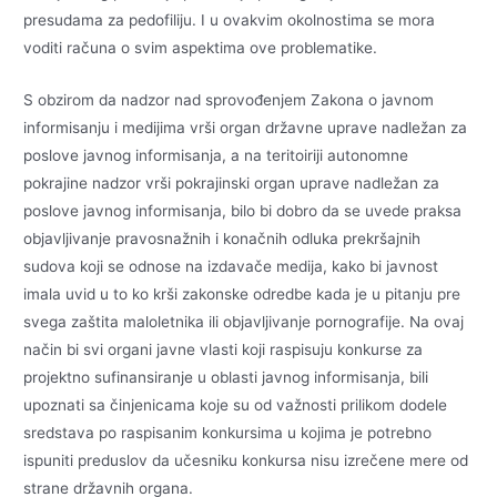
presudama za pedofiliju. I u ovakvim okolnostima se mora
voditi računa o svim aspektima ove problematike.
S obzirom da nadzor nad sprovođenjem Zakona o javnom
informisanju i medijima vrši organ državne uprave nadležan za
poslove javnog informisanja, a na teritoiriji autonomne
pokrajine nadzor vrši pokrajinski organ uprave nadležan za
poslove javnog informisanja, bilo bi dobro da se uvede praksa
objavljivanje pravosnažnih i konačnih odluka prekršajnih
sudova koji se odnose na izdavače medija, kako bi javnost
imala uvid u to ko krši zakonske odredbe kada je u pitanju pre
svega zaštita maloletnika ili objavljivanje pornografije. Na ovaj
način bi svi organi javne vlasti koji raspisuju konkurse za
projektno sufinansiranje u oblasti javnog informisanja, bili
upoznati sa činjenicama koje su od važnosti prilikom dodele
sredstava po raspisanim konkursima u kojima je potrebno
ispuniti preduslov da učesniku konkursa nisu izrečene mere od
strane državnih organa.