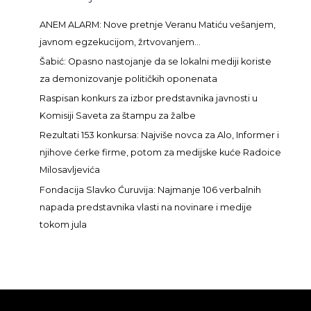
r
a
ANEM ALARM: Nove pretnje Veranu Matiću vešanjem,
g
javnom egzekucijom, žrtvovanjem…
a
Šabić: Opasno nastojanje da se lokalni mediji koriste
z
za demonizovanje političkih oponenata
a
Raspisan konkurs za izbor predstavnika javnosti u
:
Komisiji Saveta za štampu za žalbe
Rezultati 153 konkursa: Najviše novca za Alo, Informer i
njihove ćerke firme, potom za medijske kuće Radoice
Milosavljevića
Fondacija Slavko Ćuruvija: Najmanje 106 verbalnih
napada predstavnika vlasti na novinare i medije
tokom jula