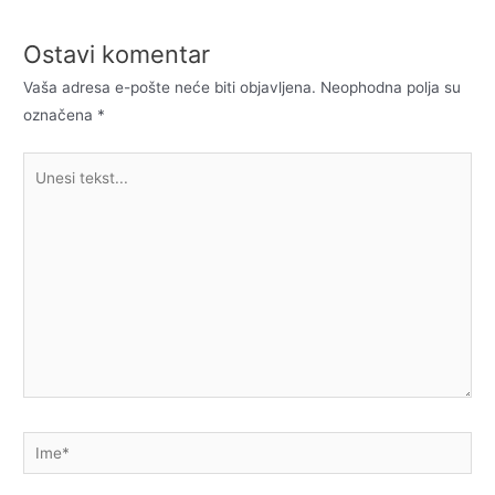
Ostavi komentar
Vaša adresa e-pošte neće biti objavljena.
Neophodna polja su
označena
*
Unesi
tekst...
Ime*