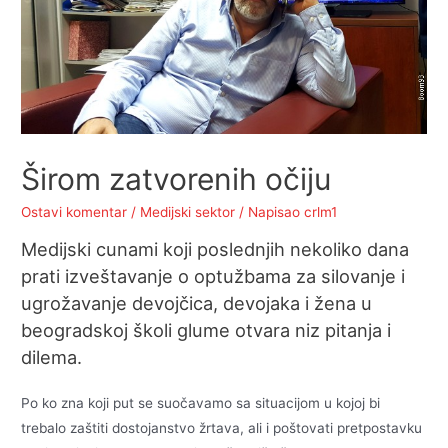
Širom zatvorenih očiju
Ostavi komentar
/
Medijski sektor
/ Napisao
crlm1
Medijski cunami koji poslednjih nekoliko dana
prati izveštavanje o optužbama za silovanje i
ugrožavanje devojčica, devojaka i žena u
beogradskoj školi glume otvara niz pitanja i
dilema.
Po ko zna koji put se suočavamo sa situacijom u kojoj bi
trebalo zaštiti dostojanstvo žrtava, ali i poštovati pretpostavku