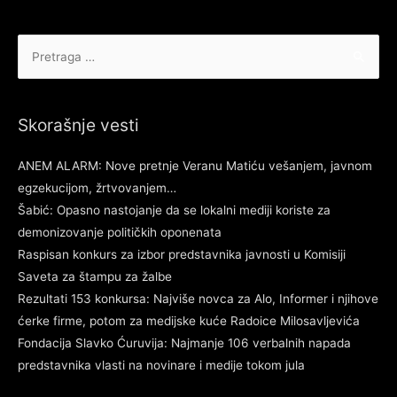
Pretraga
za:
Skorašnje vesti
ANEM ALARM: Nove pretnje Veranu Matiću vešanjem, javnom
egzekucijom, žrtvovanjem…
Šabić: Opasno nastojanje da se lokalni mediji koriste za
demonizovanje političkih oponenata
Raspisan konkurs za izbor predstavnika javnosti u Komisiji
Saveta za štampu za žalbe
Rezultati 153 konkursa: Najviše novca za Alo, Informer i njihove
ćerke firme, potom za medijske kuće Radoice Milosavljevića
Fondacija Slavko Ćuruvija: Najmanje 106 verbalnih napada
predstavnika vlasti na novinare i medije tokom jula