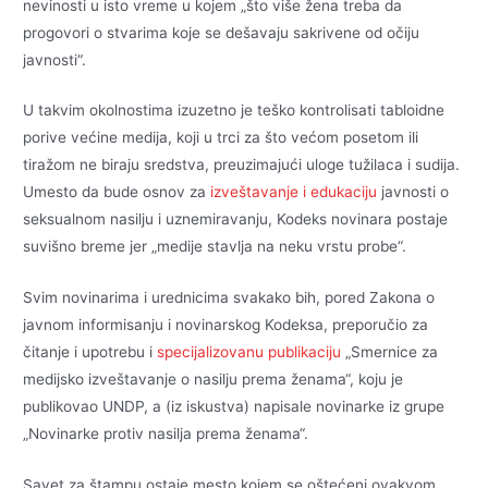
nevinosti u isto vreme u kojem „što više žena treba da
progovori o stvarima koje se dešavaju sakrivene od očiju
javnosti“.
U takvim okolnostima izuzetno je teško kontrolisati tabloidne
porive većine medija, koji u trci za što većom posetom ili
tiražom ne biraju sredstva, preuzimajući uloge tužilaca i sudija.
Umesto da bude osnov za
izveštavanje i edukaciju
javnosti o
seksualnom nasilju i uznemiravanju, Kodeks novinara postaje
suvišno breme jer „medije stavlja na neku vrstu probe“.
Svim novinarima i urednicima svakako bih, pored Zakona o
javnom informisanju i novinarskog Kodeksa, preporučio za
čitanje i upotrebu i
specijalizovanu publikaciju
„Smernice za
medijsko izveštavanje o nasilju prema ženama“, koju je
publikovao UNDP, a (iz iskustva) napisale novinarke iz grupe
„Novinarke protiv nasilja prema ženama“.
Savet za štampu ostaje mesto kojem se oštećeni ovakvom