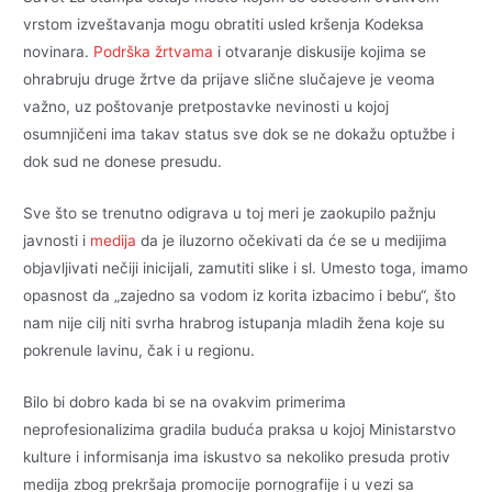
vrstom izveštavanja mogu obratiti usled kršenja Kodeksa
novinara.
Podrška žrtvama
i otvaranje diskusije kojima se
ohrabruju druge žrtve da prijave slične slučajeve je veoma
važno, uz poštovanje pretpostavke nevinosti u kojoj
osumnjičeni ima takav status sve dok se ne dokažu optužbe i
dok sud ne donese presudu.
Sve što se trenutno odigrava u toj meri je zaokupilo pažnju
javnosti i
medija
da je iluzorno očekivati da će se u medijima
objavljivati nečiji inicijali, zamutiti slike i sl. Umesto toga, imamo
opasnost da „zajedno sa vodom iz korita izbacimo i bebu“, što
nam nije cilj niti svrha hrabrog istupanja mladih žena koje su
pokrenule lavinu, čak i u regionu.
Bilo bi dobro kada bi se na ovakvim primerima
neprofesionalizima gradila buduća praksa u kojoj Ministarstvo
kulture i informisanja ima iskustvo sa nekoliko presuda protiv
medija zbog prekršaja promocije pornografije i u vezi sa