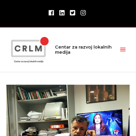
Pređi
na
sadržaj
Glav
Centar za razvoj lokalnih
medija
izbor