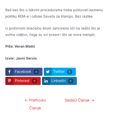
Baš kao što u takvim procedurama treba poštovati kaznenu
politiku REM-a i odluke Saveta za štampu. Bez razlike.
U protivnom imaćemo širom zatvorene oči na nešto što je
svima vidljivo, čega su svi svesni i što se mora menjati.
Piše: Veran Matić
Izvor: Javni Servis
Facebook
Twitter
0
0
Pinterest
LinkedIn
0
0
Kretanje
←
Prethodni
Sledeći Članak
→
članka
Članak