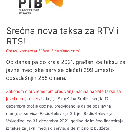
Srećna nova taksa za RTV i
RTS!
Ostavi komentar
/
Vesti
/ Napisao
crlm1
Od danas pa do kraja 2021. građani će taksu za
javne medijske servise plaćati 299 umesto
dosadašnjih 255 dinara.
Zakonom o privremenom uređivanju načina naplate takse za
javni medijski servis
, koji je Skupština Srbije usvojila 17.
decembra prošle godine, predviđeno je da se oba javna
medijska servisa, Radio-televizija Srbije i Radio-televizija
Vojvodine, do 31. decembra 2021. godine delimično finansiraju
iz takse za javni medijski servis, a delimično iz budžeta