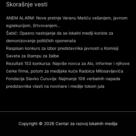
Skorašnje vesti
ANEM ALARM: Nove pretnje Veranu Matiću vešanjem, javnom
egzekucijom, žrtvovanjem…
Šabić: Opasno nastojanje da se lokalni mediji koriste za
demonizovanje političkih oponenata
Raspisan konkurs za izbor predstavnika javnosti u Komisiji
Saveta za štampu za žalbe
Rezultati 153 konkursa: Najviše novca za Alo, Informer i njihove
ćerke firme, potom za medijske kuće Radoice Milosavljevića
Fondacija Slavko Ćuruvija: Najmanje 106 verbalnih napada
predstavnika vlasti na novinare i medije tokom jula
Copyright © 2026
Centar za razvoj lokalnih medija