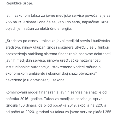
Republike Srbije.
Istim zakonom taksa za javne medijske servise povećana je sa
255 na 299 dinara i ona će se, kao i do sada, naplaćivati kroz
objedinjeni račun za električnu energiju.
„Sredstva po osnovu takse za javni medijski servis i budžetska
sredstva, njihov ukupan iznos i srazmera utvrđuju se u funkciji
obezbeđenja stabilnog sistema finansiranja osnovne delatnosti
javnih medijskih servisa, njihove uređivačke nezavisnosti i
institucionalne autonomije, istovremeno vodeći računa o
ekonomskom ambijentu i ekonomskoj snazi obveznika“,
navedeno je u obrazloženju zakona.
Kombinovani model finansiranja javnih servisa na snazi je od
početka 2016. godine. Taksa za medijske servise je isprva
iznosila 150 dinara, da bi od početka 2019. skočila na 220, a
od početka 2020. građani su taksu za javne servise plaćali 255