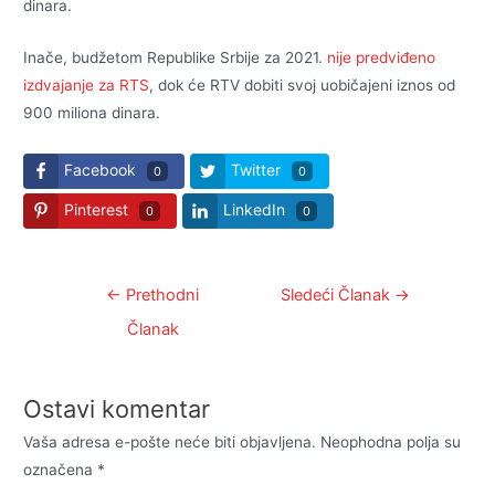
dinara.
Inače, budžetom Republike Srbije za 2021.
nije predviđeno
izdvajanje za RTS
, dok će RTV dobiti svoj uobičajeni iznos od
900 miliona dinara.
Facebook
Twitter
0
0
Pinterest
LinkedIn
0
0
Kretanje
←
Prethodni
Sledeći Članak
→
članka
Članak
Ostavi komentar
Vaša adresa e-pošte neće biti objavljena.
Neophodna polja su
označena
*