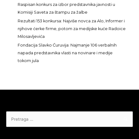
a
Raspisan konkurs za izbor predstavnika javnosti u
:
Komisiji Saveta za štampu za žalbe
Rezultati 153 konkursa: Najviše novca za Alo, Informer i
njihove ćerke firme, potom za medijske kuće Radoice
Milosavljevića
Fondacija Slavko Ćuruvija: Najmanje 106 verbalnih
napada predstavnika vlasti na novinare i medije
tokom jula
Pretraga
za: