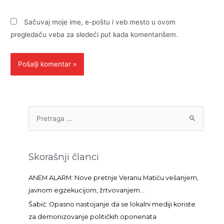
Sačuvaj moje ime, e-poštu i veb mesto u ovom
pregledaču veba za sledeći put kada komentarišem.
P
r
e
t
Skorašnji članci
r
a
ANEM ALARM: Nove pretnje Veranu Matiću vešanjem,
g
javnom egzekucijom, žrtvovanjem…
a
Šabić: Opasno nastojanje da se lokalni mediji koriste
z
za demonizovanje političkih oponenata