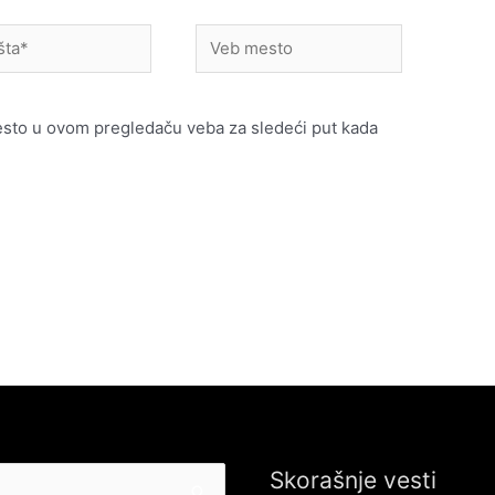
Veb
mesto
esto u ovom pregledaču veba za sledeći put kada
Skorašnje vesti