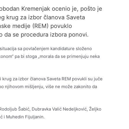
lobodan Kremenjak ocenio je, pošto je
g krug za izbor članova Saveta
onske medije (REM) povuklo
no da se procedura izbora ponovi.
 situacija sa povlačenjem kandidature složeno
akonom“ pa bi stoga „morala da se primenjuju neka
ži krug za izbor članova Saveta REM povukli su juče
 po njihovom mišljenju, više ne može zakonito da
Rodoljub Šabić, Dubravka Valić Nedeljković, Željko
 i Muhedin Fijuljanin.