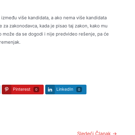
ra između više kandidata, a ako nema više kandidata
je za zakonodavca, kada je pisao taj zakon, kako mu
o može da se dogodi i nije predvideo rešenje, pa će
Kremenjak.
Pinterest
LinkedIn
0
0
Sledeći Članak
→