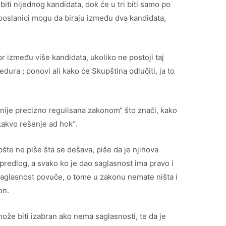
ti nijednog kandidata, dok će u tri biti samo po
 poslanici mogu da biraju između dva kandidata,
or između više kandidata, ukoliko ne postoji taj
edura ; ponovi ali kako će Skupština odlučiti, ja to
ija nije precizno regulisana zakonom“ što znači, kako
kakvo rešenje ad hok“.
šte ne piše šta se dešava, piše da je njihova
predlog, a svako ko je dao saglasnost ima pravo i
saglasnost povuče, o tome u zakonu nemate ništa i
on.
može biti izabran ako nema saglasnosti, te da je