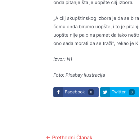
onda pitanje šta je uopšte cilj izbora.
„A cilj skupštinskog izbora je da se bi
čemu onda biramo uopšte, i to je pitan
uopšte nije palo na pamet da tako nešt
ono sada morati da se traži“, rekao je 
Izvor: N1
Foto: Pixabay ilustracija
Facebook
Twitter
0
0
Kretanje
←
Prethodni Članak