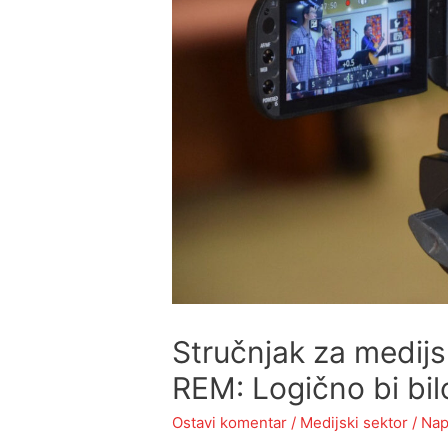
Stručnjak za medijs
REM: Logično bi bi
Ostavi komentar
/
Medijski sektor
/ Nap