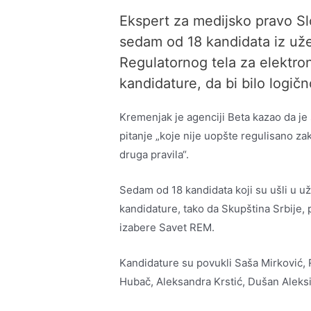
Ekspert za medijsko pravo S
sedam od 18 kandidata iz uže
Regulatornog tela za elektr
kandidature, da bi bilo logič
Kremenjak je agenciji Beta kazao da je
pitanje „koje nije uopšte regulisano z
druga pravila“.
Sedam od 18 kandidata koji su ušli u u
kandidature, tako da Skupština Srbije,
izabere Savet REM.
Kandidature su povukli Saša Mirković, 
Hubač, Aleksandra Krstić, Dušan Aleksić