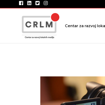
Pređi
na
sadržaj
Centar za razvoj loka