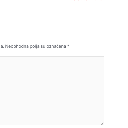
a.
Neophodna polja su označena
*