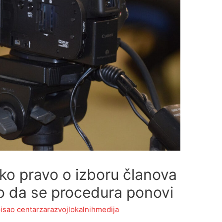
ko pravo o izboru članova
lo da se procedura ponovi
isao
centarzarazvojlokalnihmedija