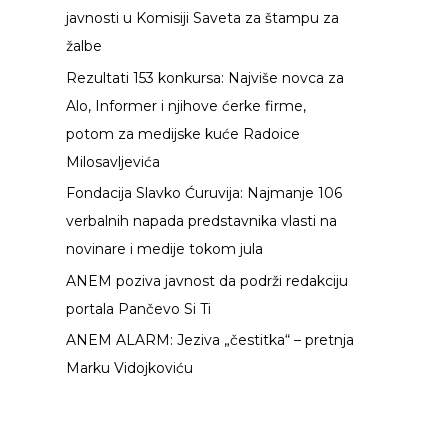
javnosti u Komisiji Saveta za štampu za
a
žalbe
z
Rezultati 153 konkursa: Najviše novca za
a
Alo, Informer i njihove ćerke firme,
:
potom za medijske kuće Radoice
Milosavljevića
Fondacija Slavko Ćuruvija: Najmanje 106
verbalnih napada predstavnika vlasti na
novinare i medije tokom jula
ANEM poziva javnost da podrži redakciju
portala Pančevo Si Ti
ANEM ALARM: Jeziva „čestitka“ – pretnja
Marku Vidojkoviću