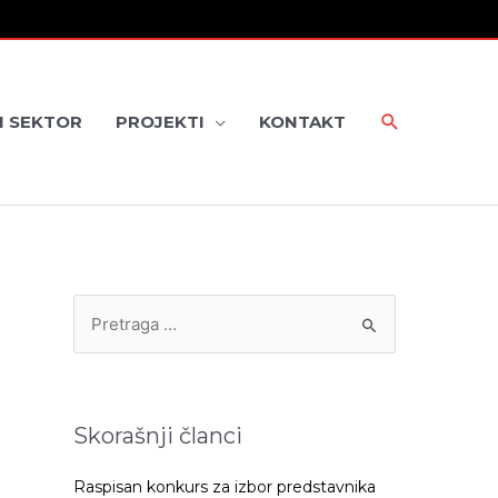
I SEKTOR
PROJEKTI
KONTAKT
P
r
e
t
Skorašnji članci
r
a
Raspisan konkurs za izbor predstavnika
g