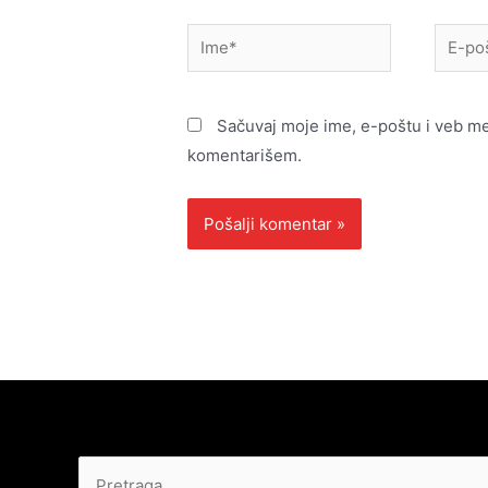
Ime*
E-
pošta*
Sačuvaj moje ime, e-poštu i veb m
komentarišem.
Pretraga