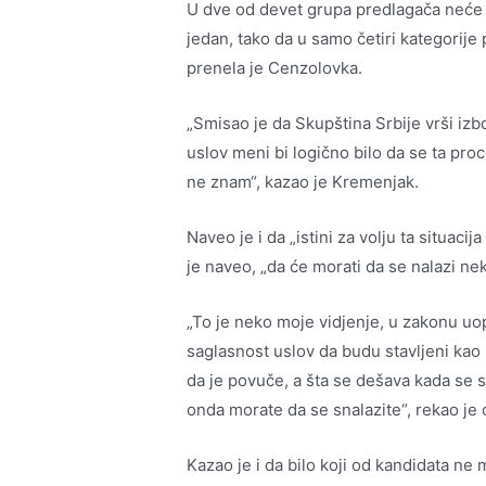
U dve od devet grupa predlagača neće bi
jedan, tako da u samo četiri kategorije
prenela je Cenzolovka.
„Smisao je da Skupština Srbije vrši izb
uslov meni bi logično bilo da se ta proc
ne znam“, kazao je Kremenjak.
Naveo je i da „istini za volju ta situac
je naveo, „da će morati da se nalazi ne
„To je neko moje vidjenje, u zakonu uop
saglasnost uslov da budu stavljeni kao 
da je povuče, a šta se dešava kada se 
onda morate da se snalazite“, rekao je 
Kazao je i da bilo koji od kandidata ne 