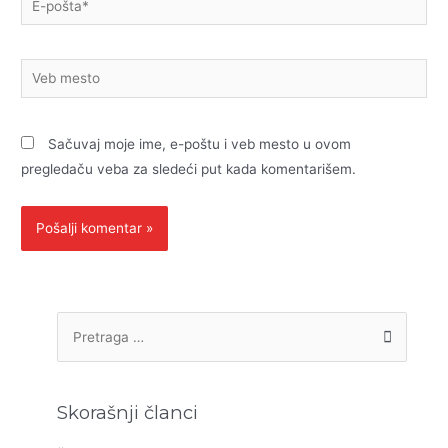
pošta*
Veb
mesto
Sačuvaj moje ime, e-poštu i veb mesto u ovom
pregledaču veba za sledeći put kada komentarišem.
P
r
e
t
Skorašnji članci
r