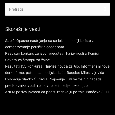
Pretraga
za:
Skorašnje vesti
Šabić: Opasno nastojanje da se lokalni mediji koriste za
demonizovanje političkih oponenata
Raspisan konkurs za izbor predstavnika javnosti u Komisiji
Saveta za štampu za žalbe
Rezultati 153 konkursa: Najviše novca za Alo, Informer i njihove
ćerke firme, potom za medijske kuće Radoice Milosavljevića
Fondacija Slavko Ćuruvija: Najmanje 106 verbalnih napada
predstavnika vlasti na novinare i medije tokom jula
ANEM poziva javnost da podrži redakciju portala Pančevo Si Ti