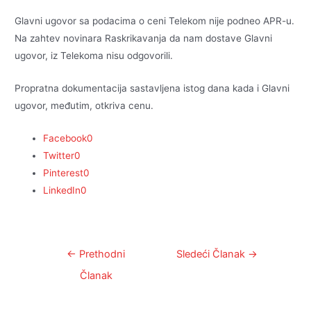
Glavni ugovor sa podacima o ceni Telekom nije podneo APR-u.
Na zahtev novinara Raskrikavanja da nam dostave Glavni
ugovor, iz Telekoma nisu odgovorili.
Propratna dokumentacija sastavljena istog dana kada i Glavni
ugovor, međutim, otkriva cenu.
Facebook
0
Twitter
0
Pinterest
0
LinkedIn
0
Kretanje
←
Prethodni
Sledeći Članak
→
članka
Članak