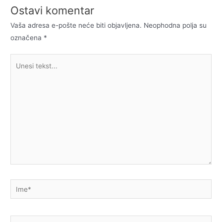
Ostavi komentar
Vaša adresa e-pošte neće biti objavljena.
Neophodna polja su
označena
*
Unesi
tekst...
Ime*
E-