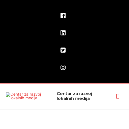
Pređi
na
sadržaj
Glav
Centar za razvoj
lokalnih medija
izbo