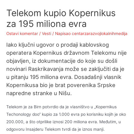
Telekom kupio Kopernikus
za 195 miliona evra
Ostavi komentar
/
Vesti
/ Napisao
centarzarazvojlokalnihmedija
Iako ključni ugovor o prodaji kablovskog
operatera Kopernikus državnom Telekomu nije
objavljen, iz dokumentacije do koje su došli
novinari Raskrikavanja može se zaključiti da je
u pitanju 195 miliona evra. Dosadašnji vlasnik
Kopernikusa bio je brat poverenika Srpske
napredne stranke u Nišu.
Telekom je za Birn potvrdio da je vlasništvo u „Kopernikus
Techonology doo“ kupio za 1.000 evra po korisniku kojih je oko
200.000, a što otprilike iznosi 200 miliona evra. Međutim, u
odgovoru Insajderu Telekom tvrdi da je iznos manji.