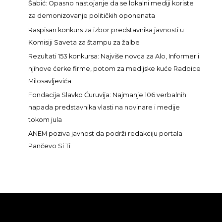
a
Šabić: Opasno nastojanje da se lokalni mediji koriste
g
za demonizovanje političkih oponenata
a
Raspisan konkurs za izbor predstavnika javnosti u
z
Komisiji Saveta za štampu za žalbe
a
Rezultati 153 konkursa: Najviše novca za Alo, Informer i
:
njihove ćerke firme, potom za medijske kuće Radoice
Milosavljevića
Fondacija Slavko Ćuruvija: Najmanje 106 verbalnih
napada predstavnika vlasti na novinare i medije
tokom jula
ANEM poziva javnost da podrži redakciju portala
Pančevo Si Ti