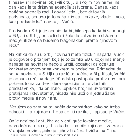
ti nezavisni novinari objavili čitulju u svojim novinama, na
dan kada je ta državna agencija zatvorena. Danas, kada
dotična agencija radi, i govori istinu, bez državnih
podsticaja, ponovo je to naša krivica – države, vlade i moja,
kao predsednika“, naveo je Vučić.
Predsednik Srbije je ocenio da bi „bilo lepo kada bi se mnogi
u EU, a i u Srbiji, odlučili da li žele da zatvorimo državne
medije, ili žele da budemo blagonakloni prema njihovom
redu“.
Na kritiku da su u Srbiji novinari meta fizičkih napada, Vučić
je odgovorio pitanjem koja je to zemlja EU u kojoj ima manje
napada na novinare nego u Srbiji, dodajući da očekuje
konkretan odgovor sa konkretnim podacima. Primedbu da
se na novinare u Srbiji na različite načine vrši pritisak, Vučić
je odbacio rečima da je 90 odsto postupaka protiv novinara
pokrenuto na zahtev lidera opozicije, a ne vladinih
predstavnika, i da on lično, „uprkos brojnim uvredama,
pretnjama i klevetama“, nikada nije uložio nijednu žalbu
protiv medija ili novinara.
„Verujem da sam na taj način demonstrirao kako se treba
odnositi i na koji način treba ceniti razlike“, napisao je Vučić.
On je negirao i optužbe da vlasti guše lokalne medije,
navodeći da niko nije bilo kada ili na bilo koji način zatvorio
Vranjske novine, „iako je njihov tiraž na tržištu mali“, i da
„nisu bile izložene nikakvom pritisku“.