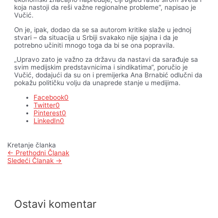
koja nastoji da reši važne regionalne probleme“, napisao je
Vučić.
On je, ipak, dodao da se sa autorom kritike slaže u jednoj
stvari – da situacija u Srbiji svakako nije sjajna i da je
potrebno učiniti mnogo toga da bi se ona popravila.
„Upravo zato je važno za državu da nastavi da sarađuje sa
svim medijskim predstavnicima i sindikatima“, poručio je
Vučić, dodajući da su on i premijerka Ana Brnabić odlučni da
pokažu političku volju da unaprede stanje u medijima.
Facebook
0
Twitter
0
Pinterest
0
LinkedIn
0
Kretanje članka
←
Prethodni Članak
Sledeći Članak
→
Ostavi komentar