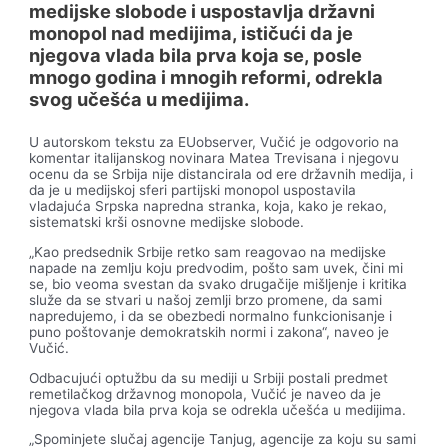
medijske slobode i uspostavlja državni
monopol nad medijima, ističući da je
njegova vlada bila prva koja se, posle
mnogo godina i mnogih reformi, odrekla
svog učešća u medijima.
U autorskom tekstu za EUobserver, Vučić je odgovorio na
komentar italijanskog novinara Matea Trevisana i njegovu
ocenu da se Srbija nije distancirala od ere državnih medija, i
da je u medijskoj sferi partijski monopol uspostavila
vladajuća Srpska napredna stranka, koja, kako je rekao,
sistematski krši osnovne medijske slobode.
„Kao predsednik Srbije retko sam reagovao na medijske
napade na zemlju koju predvodim, pošto sam uvek, čini mi
se, bio veoma svestan da svako drugačije mišljenje i kritika
služe da se stvari u našoj zemlji brzo promene, da sami
napredujemo, i da se obezbedi normalno funkcionisanje i
puno poštovanje demokratskih normi i zakona“, naveo je
Vučić.
Odbacujući optužbu da su mediji u Srbiji postali predmet
remetilačkog državnog monopola, Vučić je naveo da je
njegova vlada bila prva koja se odrekla učešća u medijima.
„Spominjete slučaj agencije Tanjug, agencije za koju su sami