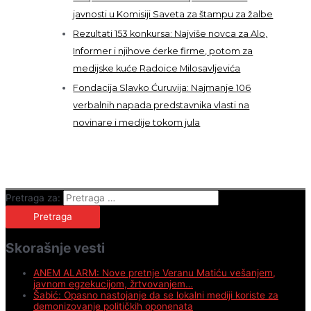
javnosti u Komisiji Saveta za štampu za žalbe
Rezultati 153 konkursa: Najviše novca za Alo,
Informer i njihove ćerke firme, potom za
medijske kuće Radoice Milosavljevića
Fondacija Slavko Ćuruvija: Najmanje 106
verbalnih napada predstavnika vlasti na
novinare i medije tokom jula
Pretraga za:
Skorašnje vesti
ANEM ALARM: Nove pretnje Veranu Matiću vešanjem,
javnom egzekucijom, žrtvovanjem…
Šabić: Opasno nastojanje da se lokalni mediji koriste za
demonizovanje političkih oponenata