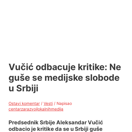
Vučić odbacuje kritike: Ne
guše se medijske slobode
u Srbiji
Ostavi komentar
/
Vesti
/ Napisao
centarzarazvojlokalnihmedija
Predsednik Srbije Aleksandar Vučić
odbacio je kritike da se u Srbiji guše