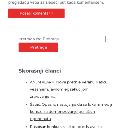
pregledaču veba za sledeći put kada komentarišem.
Pretraga za:
Skorašnji članci
ANEM ALARM: Nove pretnje Veranu Matiću
vešanjem, javnom egzekucijom,
žrtvovanjem…
Šabić: Opasno nastojanje da se lokalni mediji
koriste za demonizovanje političkih
oponenata
Raspisan konkurs za izbor predstavnika