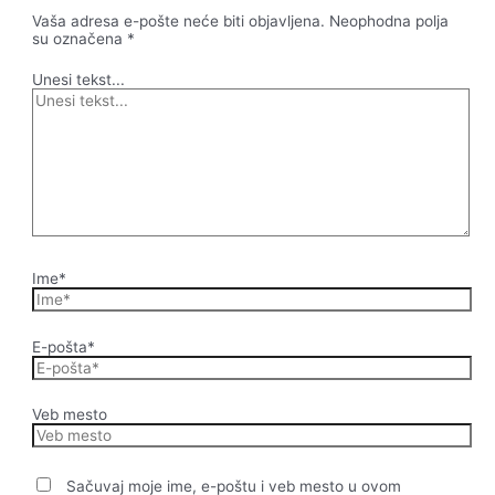
Vaša adresa e-pošte neće biti objavljena.
Neophodna polja
su označena
*
Unesi tekst...
Ime*
E-pošta*
Veb mesto
Sačuvaj moje ime, e-poštu i veb mesto u ovom