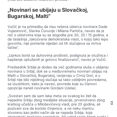
„Novinari se ubijaju u Slovačkoj,
Bugarskoj, Malti“
Vučić je na primedbu da nisu rešena ubistva novinara Dade
Vujasinović, Slavka Ćuruvije i Milana Pantića, naveo da je
reč o ubistvima koja su se dogodila pre 30, 20 i 15 godina, a
da tadašnja „takozvana demokratska vlast, o kojoj tako lepo
govorite, nije pomerila nijedan od tih slučajeva sa mrtve
tačke“.
„Uprkos borbi sa duhovima prošlosti, podignuta je otužnica i
hapšenje optuženih je gotovo finalizovano“, naveo je Vučić.
Predsednik Srbije je dodao da već godinama sluša o ubijanju
novinara u Srbiji, dok se u međuvremenu novinari ubijaju na
Malti u Slovačkoj, Bugarskoj, ranjavaju u Crnoj Gori, a u
Srbiji nije bilo nijednog slučaja sa tako ozbiljnim povredama,
sa izuzetkom, kako je naveo, povreda koje su članovi
opozicije naneli novinarki Gordani Uzelac.
„Svestan sam da sam laka meta za svakog ko želi da
napadne Srbiju zbog medijske situacije, prvenstveno zbog
kratkog učešća u Miloševićevoj vladi, pre 20 godina, ali
pozivam sve da koriste činjenice, a ne neku mantru
stvorenu kao jedini način da se napada Srbija, koja
ekonomski značajno napreduje, čiji ugled raste širom sveta i