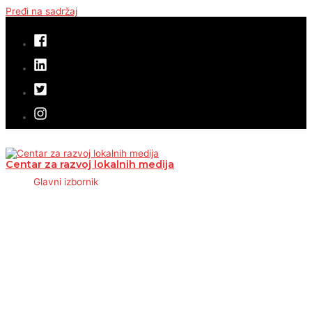
Pređi na sadržaj
Centar za razvoj lokalnih medija
Glavni izbornik