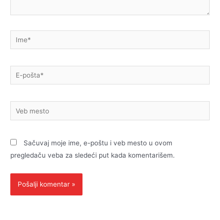
Ime*
E-
pošta*
Veb
mesto
Sačuvaj moje ime, e-poštu i veb mesto u ovom
pregledaču veba za sledeći put kada komentarišem.