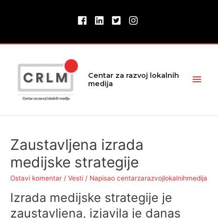
Pređi
na
sadržaj
Glav
Centar za razvoj lokalnih
medija
izbor
Zaustavljena izrada
medijske strategije
Ostavi komentar
/
Vesti
/ Napisao
centarzarazvojlokalnihmedija
Izrada medijske strategije je
zaustavljena, izjavila je danas