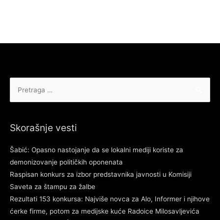
Pretraga
za:
Skorašnje vesti
Šabić: Opasno nastojanje da se lokalni mediji koriste za
demonizovanje političkih oponenata
Raspisan konkurs za izbor predstavnika javnosti u Komisiji
Saveta za štampu za žalbe
Rezultati 153 konkursa: Najviše novca za Alo, Informer i njihove
ćerke firme, potom za medijske kuće Radoice Milosavljevića