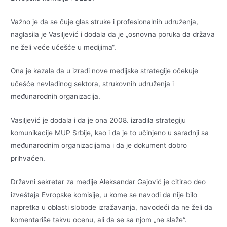
Važno je da se čuje glas struke i profesionalnih udruženja,
naglasila je Vasiljević i dodala da je „osnovna poruka da država
ne želi veće učešće u medijima“.
Ona je kazala da u izradi nove medijske strategije očekuje
učešće nevladinog sektora, strukovnih udruženja i
međunarodnih organizacija.
Vasiljević je dodala i da je ona 2008. izradila strategiju
komunikacije MUP Srbije, kao i da je to učinjeno u saradnji sa
međunarodnim organizacijama i da je dokument dobro
prihvaćen.
Državni sekretar za medije Aleksandar Gajović je citirao deo
izveštaja Evropske komisije, u kome se navodi da nije bilo
napretka u oblasti slobode izražavanja, navodeći da ne želi da
komentariše takvu ocenu, ali da se sa njom „ne slaže“.