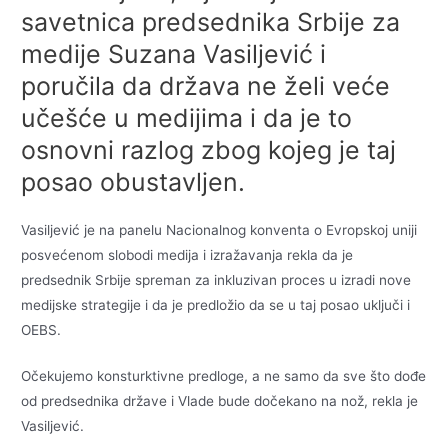
savetnica predsednika Srbije za
medije Suzana Vasiljević i
poručila da država ne želi veće
učešće u medijima i da je to
osnovni razlog zbog kojeg je taj
posao obustavljen.
Vasiljević je na panelu Nacionalnog konventa o Evropskoj uniji
posvećenom slobodi medija i izražavanja rekla da je
predsednik Srbije spreman za inkluzivan proces u izradi nove
medijske strategije i da je predložio da se u taj posao uključi i
OEBS.
Očekujemo konsturktivne predloge, a ne samo da sve što dođe
od predsednika države i Vlade bude dočekano na nož, rekla je
Vasiljević.