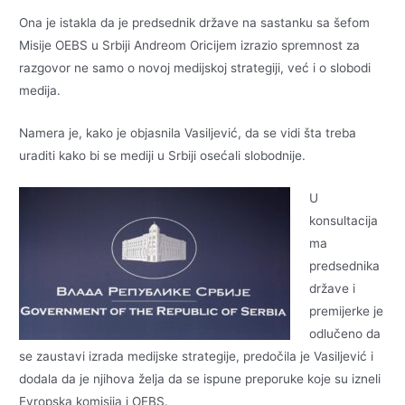
Ona je istakla da je predsednik države na sastanku sa šefom
Misije OEBS u Srbiji Andreom Oricijem izrazio spremnost za
razgovor ne samo o novoj medijskoj strategiji, već i o slobodi
medija.
Namera je, kako je objasnila Vasiljević, da se vidi šta treba
uraditi kako bi se mediji u Srbiji osećali slobodnije.
U
konsultacija
ma
predsednika
države i
premijerke je
odlučeno da
se zaustavi izrada medijske strategije, predočila je Vasiljević i
dodala da je njihova želja da se ispune preporuke koje su izneli
Evropska komisija i OEBS.