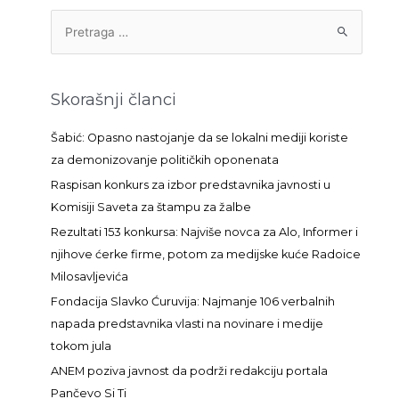
P
r
e
t
Skorašnji članci
r
a
Šabić: Opasno nastojanje da se lokalni mediji koriste
g
za demonizovanje političkih oponenata
a
Raspisan konkurs za izbor predstavnika javnosti u
z
Komisiji Saveta za štampu za žalbe
a
Rezultati 153 konkursa: Najviše novca za Alo, Informer i
:
njihove ćerke firme, potom za medijske kuće Radoice
Milosavljevića
Fondacija Slavko Ćuruvija: Najmanje 106 verbalnih
napada predstavnika vlasti na novinare i medije
tokom jula
ANEM poziva javnost da podrži redakciju portala
Pančevo Si Ti