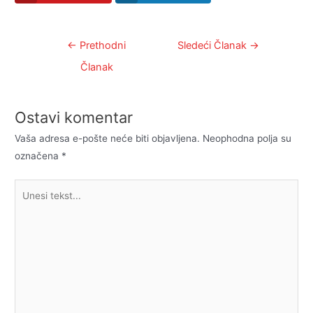
Kretanje
←
Prethodni
Sledeći Članak
→
članka
Članak
Ostavi komentar
Vaša adresa e-pošte neće biti objavljena.
Neophodna polja su
označena
*
Unesi
tekst...