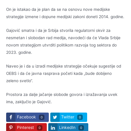
On je istakao da je plan da se na osnovu nove medijske
strategije izmene i dopune medijski zakoni doneti 2014. godine.
Gajović smatra i da je Srbija stvorila regulatorni okvir za
nesmetan i slobodan rad medija, navodeći da će Vlada Srbije
novom strategijom utvrditi politikom razvoja tog sektora do
2023. godine.
Naveo je i da u izradi medijske strategije očekuje sugestije od
OEBS i da će javna rasprava početi kada „bude dobijeno
zeleno svetlo“.
Prostora za dalje jačanje slobode govora i izražavanja uvek
ima, zaključio je Gajović.
Facebook
Twitter
0
0
Pinterest
LinkedIn
0
0